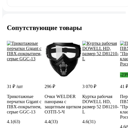
Сопутствующие товары
-23
31 ₽
/шт
296 ₽
3 070 ₽
41 
Трикотажные
Очки WELDER
Куртка рабочая
Пер
перчатки Gigant с
панорама с
DOWELL HD,
ПВХ
ПВХ-покрытием,
защитным щитком
размер 52 D81210-
"Пр
серые GGC-13
ОЗТП-5-Ч
L
кла
Рос
4.1
(63)
4.4
(33)
4.6
(31)
4.6
(