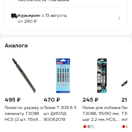
Курьером:
c 13 августа,
от 290 ₽
Аналоги
495 ₽
470 ₽
245 ₽
210
Пилки по дереву и
Пилки Т 308 В 5
Пилки для лобзика
Пилка
ламинату T308B
шт ДИОЛД
T308B, 115/90 мм,
T308
HCS (2 шт; 115х90
90062019
шаг 2.2 мм, HCS,
лобз
мм) для лобзика
яп/зуб, чист. рез,
ПРАК
5
(1)
4.
РОССНА Р860571
по дереву, 2 шт
358