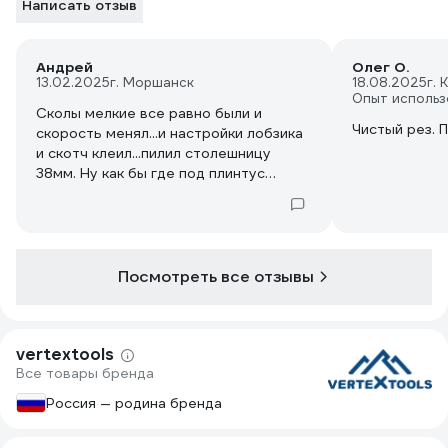
Написать отзыв
Андрей
Олег О.
13.02.2025
г. Моршанск
18.08.2025
г. 
Опыт использ
Сколы мелкие все равно были и
Чистый рез. 
скорость менял...и настройки лобзика
и скотч клеил...пилил столешницу
38мм. Ну как бы где под плинтус
скроется где наждачной бумагой
подправил, короче на четверочку.
Посмотреть все отзывы
vertextools
Все товары бренда
Россия — родина бренда