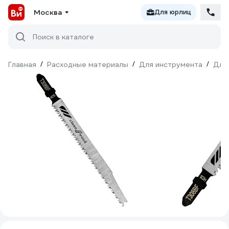
Москва
Для юрлиц
Поиск в каталоге
Главная
/
Расходные материалы
/
Для инструмента
/
Для