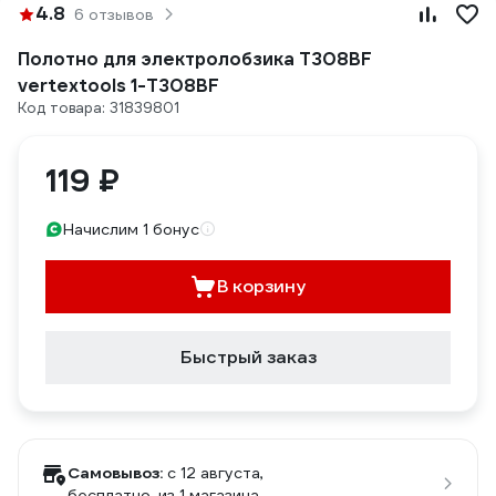
4.8
6 отзывов
Полотно для электролобзика T308BF
vertextools 1-T308BF
Код товара: 31839801
119 ₽
Начислим 1 бонус
В корзину
Быстрый заказ
Самовывоз:
c 12 августа,
бесплатно
, из 1 магазина