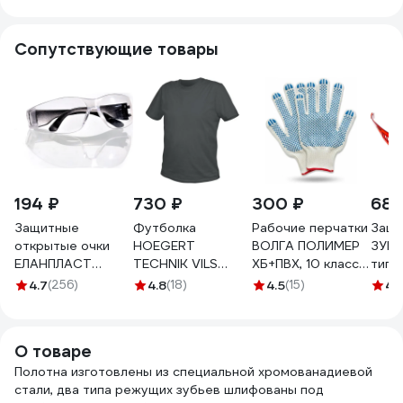
METALLICA
Optima 907795
Сопутствующие товары
194 ₽
730 ₽
300 ₽
68 
Защитные
Футболка
Рабочие перчатки
Защи
открытые очки
HOEGERT
ВОЛГА ПОЛИМЕР
ЗУБР
ЕЛАНПЛАСТ
TECHNIK VILS
ХБ+ПВХ, 10 класс,
типа
ОЧК201
хлопок,
5 нитей, 10 пар
4.7
(256)
4.8
(18)
4.5
(15)
4.
бесцветная линза
графитовая, р. L
Т1732
ОЧК 201
HT5K410-L
О товаре
Полотна изготовлены из специальной хромованадиевой
стали, два типа режущих зубьев шлифованы под