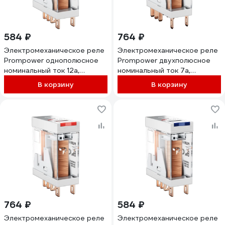
584 ₽
764 ₽
Электромеханическое реле
Электромеханическое реле
Prompower однополюсное
Prompower двухполюсное
номинальный ток 12а,
номинальный ток 7а,
управление 24vdc, pg2r1-s
управление 220vac, pg2r2-s
В корзину
В корзину
dc24 PG2R1SDC24
ac230 PG2R2SAC230
764 ₽
584 ₽
Электромеханическое реле
Электромеханическое реле