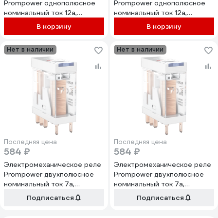
Prompower однополюсное
Prompower однополюсное
номинальный ток 12а,
номинальный ток 12а,
управление 220vac, pg2r1-s
управление 12vdc, pg2r1-s
В корзину
В корзину
ac230 PG2R1SAC230
dc12 PG2R1SDC12
Нет в наличии
Нет в наличии
Последняя цена
Последняя цена
584 ₽
584 ₽
Электромеханическое реле
Электромеханическое реле
Prompower двухполюсное
Prompower двухполюсное
номинальный ток 7а,
номинальный ток 7а,
управление 24vdc, pg2r2-s
управление 12vdc, pg2r2-s
Подписаться
Подписаться
dc24 PG2R2SDC24
dc12 PG2R2SDC12