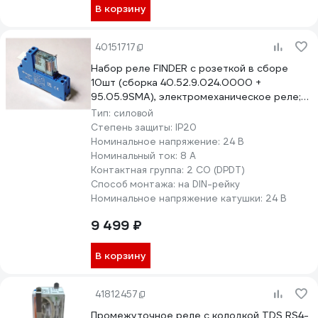
В корзину
40151717
Набор реле FINDER c розеткой в сборе
10шт (сборка 40.52.9.024.0000 +
95.05.9SMA), электромеханическое реле;
2CO 8A; контакты AgNi; питание 24В DC;
Тип:
силовой
категория защиты IP20; винтовые клеммы;
Степень защиты:
IP20
металлическая клипса; Сделано в России
Номинальное напряжение:
24 В
485290240000SMRV10
Номинальный ток:
8 А
Контактная группа:
2 CO (DPDT)
Способ монтажа:
на DIN-рейку
Номинальное напряжение катушки:
24 В
9 499 ₽
В корзину
41812457
Промежуточное реле с колодкой TDS RS4-