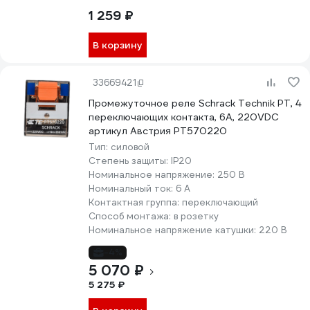
1 259 ₽
В корзину
33669421
Промежуточное реле Schrack Technik PT, 4
переключающих контакта, 6А, 220VDC
артикул Австрия PT570220
Тип:
силовой
Степень защиты:
IP20
Номинальное напряжение:
250 В
Номинальный ток:
6 А
Контактная группа:
переключающий
Способ монтажа:
в розетку
Номинальное напряжение катушки:
220 В
-4%
5 070 ₽
5 275 ₽