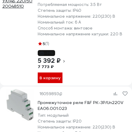
Потребляемая мощность:
3.5 Вт
Степень защиты:
IP40
Номинальное напряжение:
220(230) В
Номинальный ток:
6 А
Способ монтажа:
винтовое
Номинальное напряжение катушки:
220 В
5
(1)
-31%
5 392 ₽
7 773 ₽
В корзину
16059893
Промежуточное реле F&F PK-3P/Un220V
EA06.001.023
Тип:
модульный
Степень защиты:
IP20
Номинальное напряжение:
220(230) В