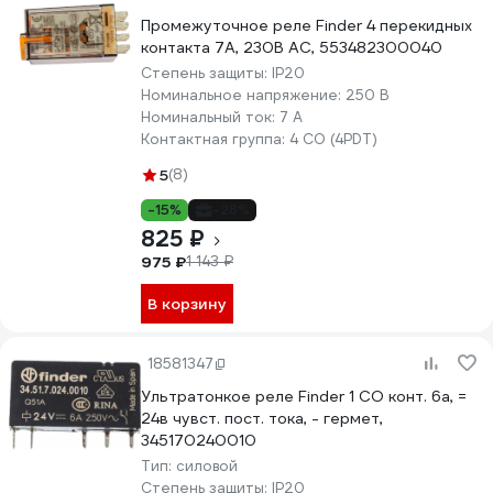
Промежуточное реле Finder 4 перекидных
контакта 7А, 230В AC, 553482300040
Степень защиты:
IP20
Номинальное напряжение:
250 В
Номинальный ток:
7 А
Контактная группа:
4 CO (4PDT)
5
(8)
-15%
-28%
825 ₽
975 ₽
1 143 ₽
В корзину
18581347
Ультратонкое реле Finder 1 CO конт. 6а, =
24в чувст. пост. тока, - гермет,
345170240010
Тип:
силовой
Степень защиты:
IP20