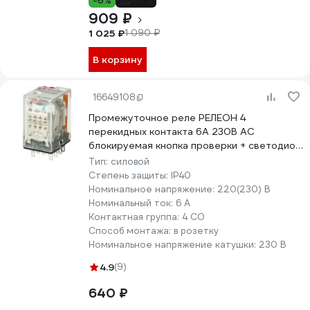
-6%
-17%
909 ₽
1 025 ₽
1 090 ₽
В корзину
16649108
Промежуточное реле РЕЛЕОН 4
перекидных контакта 6А 230В AC
блокируемая кнопка проверки + светодиод
RP434823005
Тип:
силовой
Степень защиты:
IP40
Номинальное напряжение:
220(230) В
Номинальный ток:
6 А
Контактная группа:
4 CO
Способ монтажа:
в розетку
Номинальное напряжение катушки:
230 В
4.9
(9)
640 ₽