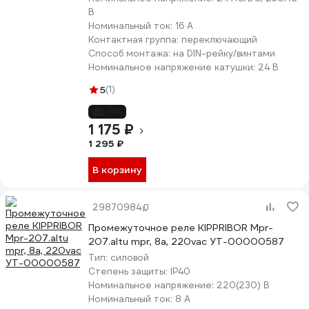
В
Номинальный ток:
16 А
Контактная группа:
переключающий
Способ монтажа:
на DIN-рейку/винтами
Номинальное напряжение катушки:
24 В
5
(1)
-9%
1 175 ₽
1 295 ₽
В корзину
29870984
Промежуточное реле KIPPRIBOR Mpr-
207.altu mpr, 8а, 220vac УТ-00000587
Тип:
силовой
Степень защиты:
IP40
Номинальное напряжение:
220(230) В
Номинальный ток:
8 А