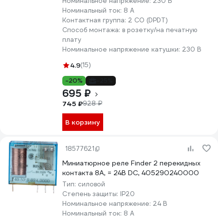
Номинальное напряжение:
230 В
Номинальный ток:
8 А
Контактная группа:
2 CO (DPDT)
Способ монтажа:
в розетку/на печатную
плату
Номинальное напряжение катушки:
230 В
4.9
(15)
-20%
-25%
695 ₽
745 ₽
928 ₽
В корзину
18577621
Миниатюрное реле Finder 2 перекидных
контакта 8А, = 24В DC, 405290240000
Тип:
силовой
Степень защиты:
IP20
Номинальное напряжение:
24 В
Номинальный ток:
8 А