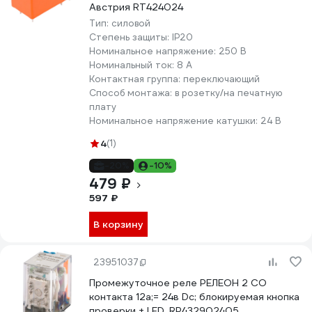
Австрия RT424024
Тип:
силовой
Степень защиты:
IP20
Номинальное напряжение:
250 В
Номинальный ток:
8 А
Контактная группа:
переключающий
Способ монтажа:
в розетку/на печатную
плату
Номинальное напряжение катушки:
24 В
4
(1)
-20%
-10%
479 ₽
597 ₽
В корзину
23951037
Промежуточное реле РЕЛЕОН 2 CO
контакта 12а;= 24в Dc; блокируемая кнопка
проверки + LED, RP432902405