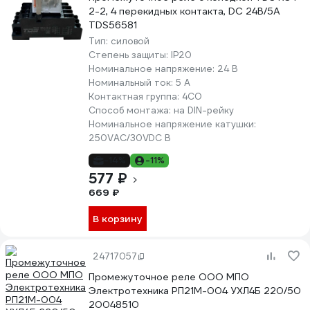
2-2, 4 перекидных контакта, DC 24В/5А
TDS56581
Тип:
силовой
Степень защиты:
IP20
Номинальное напряжение:
24 В
Номинальный ток:
5 А
Контактная группа:
4CO
Способ монтажа:
на DIN-рейку
Номинальное напряжение катушки:
250VAC/30VDC В
-14%
-11%
577 ₽
669 ₽
В корзину
24717057
Промежуточное реле ООО МПО
Электротехника РП21М-004 УХЛ4Б 220/50
20048510