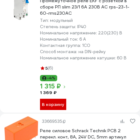
Промежуточное реле EKF с розеткой в
сборе РП slim 23/1 6A 230В AC rps-23-1-
60-rms230АС
Тип:
модульный
Степень защиты:
IP40
Номинальное напряжение:
220(230) В
Номинальный ток:
6 А
Контактная группа:
1CO
Способ монтажа:
на DIN-рейку
Номинальное напряжение катушки:
60 В
5
(6)
-4%
1 315 ₽
1 369 ₽
В корзину
33669535
Реле силовое Schrack Technik PCB 2
перекл. конт, 8A, 24V DC, 5mm артикул