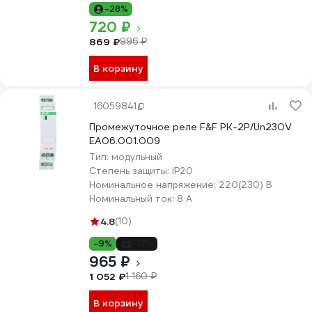
-28%
720 ₽
869 ₽
996 ₽
В корзину
16059841
Промежуточное реле F&F PK-2P/Un230V
EA06.001.009
Тип:
модульный
Степень защиты:
IP20
Номинальное напряжение:
220(230) В
Номинальный ток:
8 А
4.8
(10)
-9%
-17%
965 ₽
1 052 ₽
1 160 ₽
В корзину