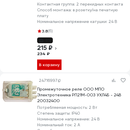
Контактная группа:
2 перекидных контакта
Способ монтажа:
в розетку/на печатную
плату
Номинальное напряжение катушки:
24 В
3.8
(6)
-8%
215 ₽
234 ₽
В корзину
24716997
Промежуточное реле ООО МПО
Электротехника РП21М-003 УХЛ4Б - 24В
20032400
Потребляемая мощность:
2 Вт
Степень защиты:
IP40
Номинальное напряжение:
24 В
Номинальный ток:
2 А