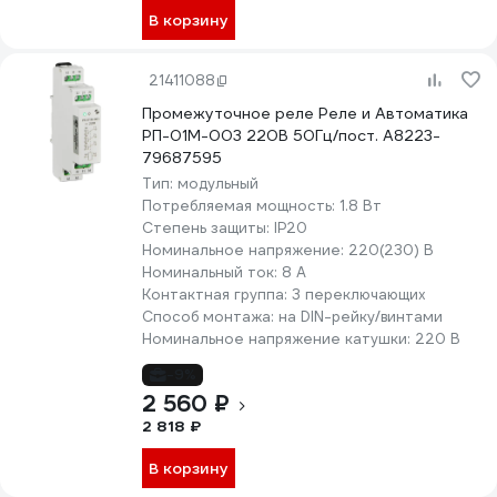
В корзину
21411088
Промежуточное реле Реле и Автоматика
РП-01М-003 220В 50Гц/пост. A8223-
79687595
Тип:
модульный
Потребляемая мощность:
1.8 Вт
Степень защиты:
IP20
Номинальное напряжение:
220(230) В
Номинальный ток:
8 А
Контактная группа:
3 переключающих
Способ монтажа:
на DIN-рейку/винтами
Номинальное напряжение катушки:
220 В
-9%
2 560 ₽
2 818 ₽
В корзину