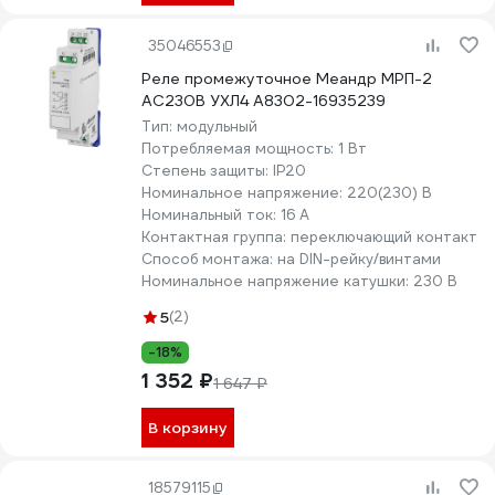
35046553
Реле промежуточное Меандр МРП-2
AC230В УХЛ4 A8302-16935239
Тип:
модульный
Потребляемая мощность:
1 Вт
Степень защиты:
IP20
Номинальное напряжение:
220(230) В
Номинальный ток:
16 А
Контактная группа:
переключающий контакт
Способ монтажа:
на DIN-рейку/винтами
Номинальное напряжение катушки:
230 В
5
(2)
-18%
1 352 ₽
1 647 ₽
В корзину
18579115