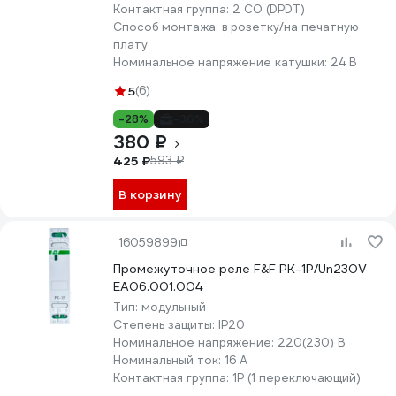
Контактная группа:
2 CO (DPDT)
Способ монтажа:
в розетку/на печатную
плату
Номинальное напряжение катушки:
24 В
5
(6)
-28%
-36%
380 ₽
425 ₽
593 ₽
В корзину
16059899
Промежуточное реле F&F PK-1P/Un230V
EA06.001.004
Тип:
модульный
Степень защиты:
IP20
Номинальное напряжение:
220(230) В
Номинальный ток:
16 А
Контактная группа:
1P (1 переключающий)