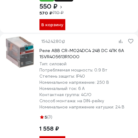
550 ₽
570 ₽
710 ₽
В корзину
15424280
Реле ABB CR-M024DC4 24B DC 4ПК 6A
1SVR405613R1000
Тип:
силовой
Потребляемая мощность:
0.9 Вт
Степень защиты:
IP40
Номинальное напряжение:
250 В
Номинальный ток:
6 А
Контактная группа:
4C/O
Способ монтажа:
на DIN-рейку
Номинальное напряжение катушки:
24 В
5
(3)
1 558 ₽