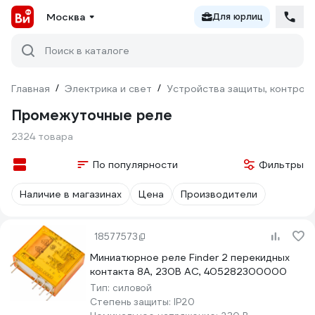
Москва
Для юрлиц
Поиск в каталоге
Главная
/
Электрика и свет
/
Устройства защиты, контроля
Промежуточные реле
2324 товара
По популярности
Фильтры
Наличие в магазинах
Цена
Производители
18577573
Миниатюрное реле Finder 2 перекидных
контакта 8А, 230В AC, 405282300000
Тип:
силовой
Степень защиты:
IP20