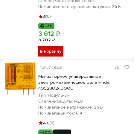
Способ монтажа:
винтовое
Номинальное напряжение катушки:
24 В
5
(6)
-3%
3 612 ₽
3 707 ₽
В корзину
16437492
Миниатюрное универсальное
электромеханическое реле Finder
405280240000
Тип:
модульный
Степень защиты:
IP20
Номинальное напряжение:
24 В
Номинальный ток:
8 А
4.6
(5)
-20%
-23%