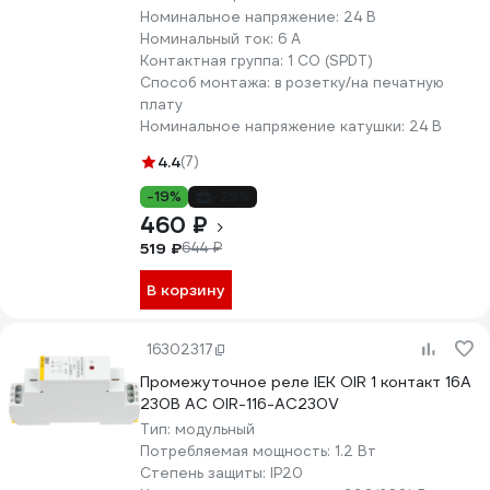
Номинальное напряжение:
24 В
Номинальный ток:
6 А
Контактная группа:
1 СO (SPDT)
Способ монтажа:
в розетку/на печатную
плату
Номинальное напряжение катушки:
24 В
4.4
(7)
-19%
-29%
460 ₽
519 ₽
644 ₽
В корзину
16302317
Промежуточное реле IEK OIR 1 контакт 16А
230В AC OIR-116-AC230V
Тип:
модульный
Потребляемая мощность:
1.2 Вт
Степень защиты:
IP20