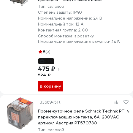
Тип:
силовой
Степень защиты:
IP40
Номинальное напряжение:
24 В
Номинальный ток:
12 А
Контактная группа:
2 CO
Способ монтажа:
в розетку
Номинальное напряжение катушки:
24 В
5
(5)
-9%
475 ₽
524 ₽
В корзину
33669451
Промежуточное реле Schrack Technik PT, 4
переключающих контакта, 6А, 230VAC
артикул Австрия PT570730
Тип:
силовой