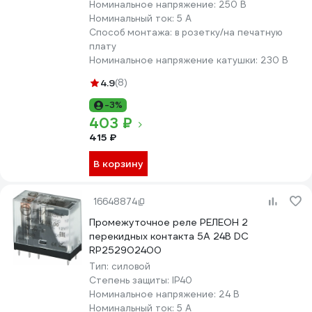
Номинальное напряжение:
250 В
Номинальный ток:
5 А
Способ монтажа:
в розетку/на печатную
плату
Номинальное напряжение катушки:
230 В
4.9
(8)
-3%
403 ₽
415 ₽
В корзину
16648874
Промежуточное реле РЕЛЕОН 2
перекидных контакта 5А 24В DC
RP252902400
Тип:
силовой
Степень защиты:
IP40
Номинальное напряжение:
24 В
Номинальный ток:
5 А