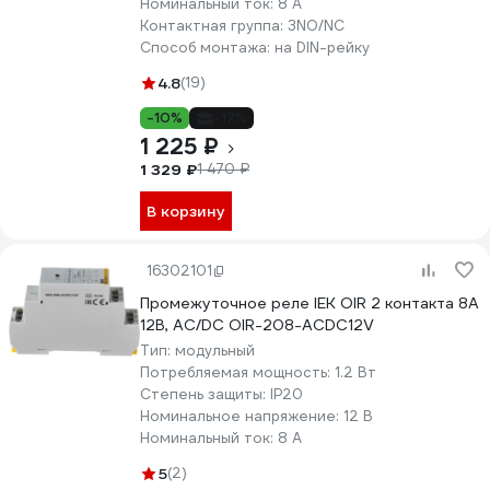
Номинальный ток:
8 А
Контактная группа:
3NO/NC
Способ монтажа:
на DIN-рейку
4.8
(19)
-10%
-17%
1 225 ₽
1 329 ₽
1 470 ₽
В корзину
16302101
Промежуточное реле IEK OIR 2 контакта 8А
12В, AC/DC OIR-208-ACDC12V
Тип:
модульный
Потребляемая мощность:
1.2 Вт
Степень защиты:
IP20
Номинальное напряжение:
12 В
Номинальный ток:
8 А
5
(2)