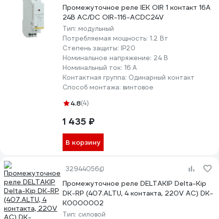
Промежуточное реле IEK OIR 1 контакт 16А
24В AC/DC OIR-116-ACDC24V
Тип:
модульный
Потребляемая мощность:
1.2 Вт
Степень защиты:
IP20
Номинальное напряжение:
24 В
Номинальный ток:
16 А
Контактная группа:
Одинарный контакт
Способ монтажа:
винтовое
4.8
(4)
1 435 ₽
В корзину
32944056
Промежуточное реле DELTAKIP Delta-Kip
DK-RP (407.ALTU, 4 контакта, 220V AC) DK-
K0000002
Тип:
силовой