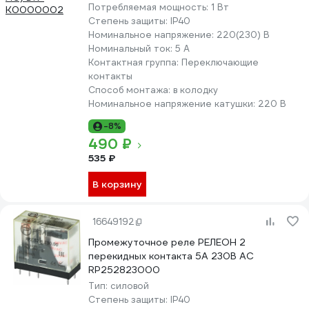
Потребляемая мощность:
1 Вт
Степень защиты:
IP40
Номинальное напряжение:
220(230) В
Номинальный ток:
5 А
Контактная группа:
Переключающие
контакты
Способ монтажа:
в колодку
Номинальное напряжение катушки:
220 В
-8%
490 ₽
535 ₽
В корзину
16649192
Промежуточное реле РЕЛЕОН 2
перекидных контакта 5А 230В AC
RP252823000
Тип:
силовой
Степень защиты:
IP40