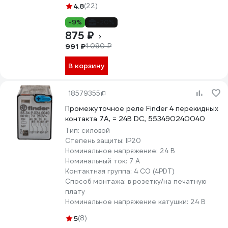
4.8
(22)
-9%
-20%
875 ₽
991 ₽
1 090 ₽
В корзину
18579355
Промежуточное реле Finder 4 перекидных
контакта 7А, = 24В DC, 553490240040
Тип:
силовой
Степень защиты:
IP20
Номинальное напряжение:
24 В
Номинальный ток:
7 А
Контактная группа:
4 CO (4PDT)
Способ монтажа:
в розетку/на печатную
плату
Номинальное напряжение катушки:
24 В
5
(8)