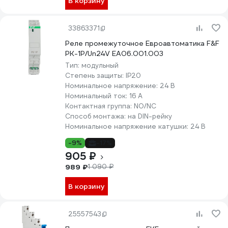
В корзину
33863371
Реле промежуточное Евроавтоматика F&F
PK-1P/Un24V EA06.001.003
Тип:
модульный
Степень защиты:
IP20
Номинальное напряжение:
24 В
Номинальный ток:
16 А
Контактная группа:
NO/NC
Способ монтажа:
на DIN-рейку
Номинальное напряжение катушки:
24 В
-9%
-17%
905 ₽
989 ₽
1 090 ₽
В корзину
25557543