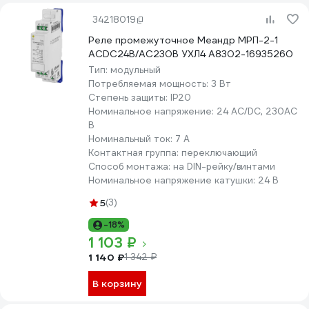
34218019
Реле промежуточное Меандр МРП-2-1
ACDC24В/AC230В УХЛ4 A8302-16935260
Тип:
модульный
Потребляемая мощность:
3 Вт
Степень защиты:
IP20
Номинальное напряжение:
24 AC/DC, 230AC
В
Номинальный ток:
7 А
Контактная группа:
переключающий
Способ монтажа:
на DIN-рейку/винтами
Номинальное напряжение катушки:
24 В
5
(3)
-18%
1 103 ₽
1 140 ₽
1 342 ₽
В корзину