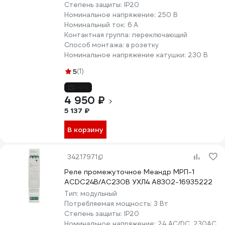
Степень защиты:
IP20
Номинальное напряжение:
250 В
Номинальный ток:
6 А
Контактная группа:
переключающий
Способ монтажа:
в розетку
Номинальное напряжение катушки:
230 В
5
(1)
-4%
4 950 ₽
5 137 ₽
В корзину
34217971
Реле промежуточное Меандр МРП-1
ACDC24В/AC230В УХЛ4 A8302-16935222
Тип:
модульный
Потребляемая мощность:
3 Вт
Степень защиты:
IP20
Номинальное напряжение:
24 AC/DC, 230AC