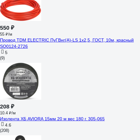
550 ₽
55 ₽/м
Провод TDM ELECTRIC ПуГВнг(А)-LS 1x2,5, ГОСТ, 10м, красный
SQ0124-2726
5
(9)
208 ₽
10.4 ₽/м
Изолента ХБ AVIORA 15мм 20 м вес 180 г. 305-065
4.6
(208)