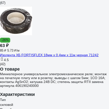
(67)
-26%
63 ₽
85 ₽
5.73 ₽/м
Изолента ХБ FORTISFLEX 18мм х 0.4мм х 11м черная 71242
4.5
(42)
О товаре
Миниатюрное универсальное электромеханическое реле; монтаж
на печатную плату или в розетку; выводы с шагом 5мм; 1CO 16A;
контакты AgSnO2; катушка 24B DC; степень защиты RTII замена
артикула 406190240000
Характеристики
Тип
силовой