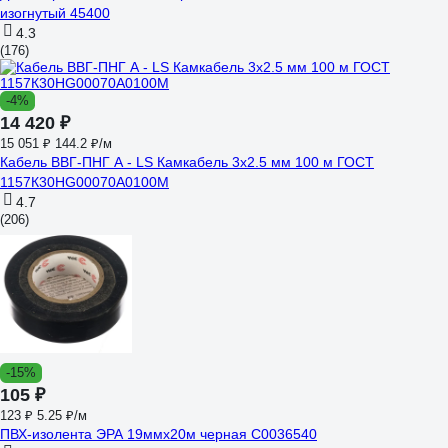
изогнутый 45400
4.3
(176)
-4%
14 420 ₽
15 051 ₽
144.2 ₽/м
Кабель ВВГ-ПНГ А - LS Камкабель 3x2.5 мм 100 м ГОСТ
1157К30HG00070А0100М
4.7
(206)
-15%
105 ₽
123 ₽
5.25 ₽/м
ПВХ-изолента ЭРА 19ммх20м черная C0036540