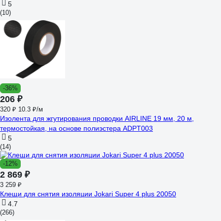
5
(10)
-36%
206 ₽
320 ₽
10.3 ₽/м
Изолента для жгутирования проводки AIRLINE 19 мм, 20 м,
термостойкая, на основе полиэстера ADPT003
5
(14)
-12%
2 869 ₽
3 259 ₽
Клещи для снятия изоляции Jokari Super 4 plus 20050
4.7
(266)