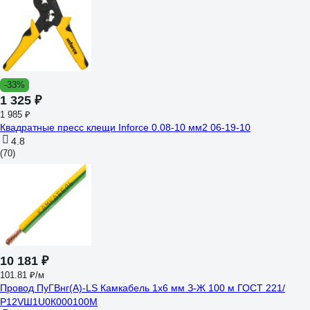
-33%
1 325 ₽
1 985 ₽
Квадратные пресс клещи Inforce 0.08-10 мм2 06-19-10
4.8
(70)
10 181 ₽
101.81 ₽/м
Провод ПуГВнг(А)-LS Камкабель 1x6 мм З-Ж 100 м ГОСТ 221/
Р12VШ1U0К000100М