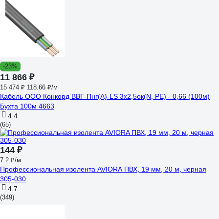
-23%
11 866 ₽
15 474 ₽
118.66 ₽/м
Кабель ООО Конкорд ВВГ-Пнг(А)-LS 3x2,5ок(N, PE) - 0,66 (100м)
Бухта 100м 4663
4.4
(65)
144 ₽
7.2 ₽/м
Профессиональная изолента AVIORA ПВХ, 19 мм, 20 м, черная
305-030
4.7
(349)