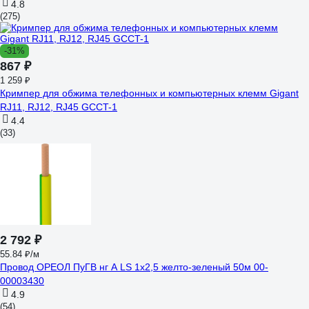
4.8
(275)
-31%
867 ₽
1 259 ₽
Кримпер для обжима телефонных и компьютерных клемм Gigant
RJ11, RJ12, RJ45 GCCT-1
4.4
(33)
2 792 ₽
55.84 ₽/м
Провод ОРЕОЛ ПуГВ нг А LS 1х2,5 желто-зеленый 50м 00-
00003430
4.9
(54)