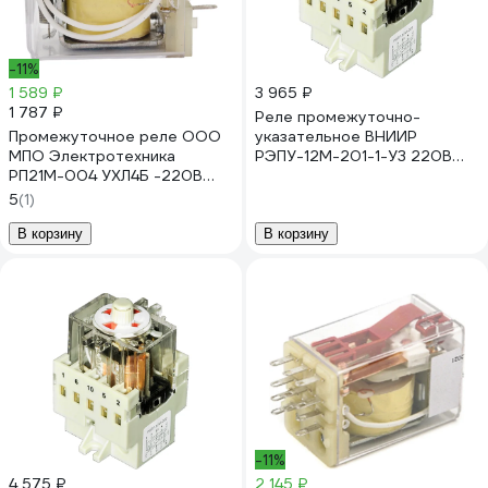
-11%
1 589 ₽
3 965 ₽
1 787 ₽
Реле промежуточно-
Промежуточное реле ООО
указательное ВНИИР
МПО Электротехника
РЭПУ-12М-201-1-У3 220В
РП21М-004 УХЛ4Б -220В
пост. A8120-78099932
20048500
5
(1)
В корзину
В корзину
-11%
4 575 ₽
2 145 ₽