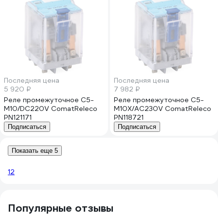
Последняя цена
Последняя цена
5 920 ₽
7 982 ₽
Реле промежуточное C5-
Реле промежуточное C5-
M10/DC220V ComatReleco
M10X/AC230V ComatReleco
PN121171
PN118721
Подписаться
Подписаться
Показать еще 5
1
2
Популярные отзывы