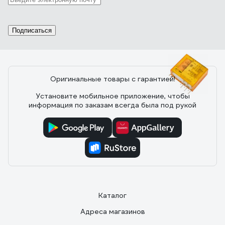
04.01.2023
Sergey S.
Работает
Подписаться
Оригинальные товары с гарантией!
15 отзывов
Установите мобильное приложение, чтобы
информация по заказам всегда была под рукой
Отзыв о реле Finder 2 перекидных
контакта 8А, 230В AC 405282300000
23.03.2025
Алексей А.
все работает + 18578461 розетка если кому навесной
монтаж
Каталог
Адреса магазинов