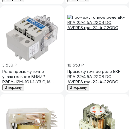
3 539 ₽
18 653 ₽
Реле промежуточно-
Промежуточное реле EKF
указательное ВНИИР
RPA 22/4 5A 220В DC
РЭПУ-12М-101-1-У3 0,1А
AVERES rpa-22-4-220DC
пост. A8120-78097716
В корзину
В корзину