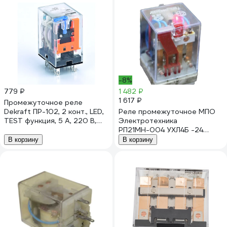
-8%
779 ₽
1 482 ₽
1 617 ₽
Промежуточное реле
Dekraft ПР-102, 2 конт., LED,
Реле промежуточное МПО
TEST функция, 5 А, 220 В,
Электротехника
тип DC 23849DEK
РП21МН-004 УХЛ4Б -24
80042400
В корзину
В корзину