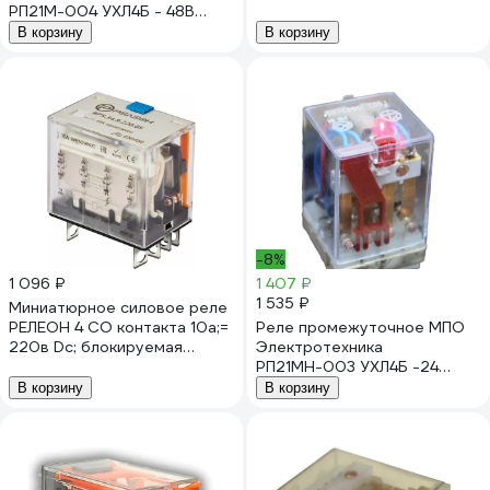
РП21М-004 УХЛ4Б - 48В
проверки + LED,
20044800
RP733922005
В корзину
В корзину
-8%
1 096 ₽
1 407 ₽
1 535 ₽
Миниатюрное силовое реле
РЕЛЕОН 4 CO контакта 10а;=
Реле промежуточное МПО
220в Dc; блокируемая
Электротехника
кнопка проверки,
РП21МН-003 УХЛ4Б -24
RP534922005
80032400
В корзину
В корзину