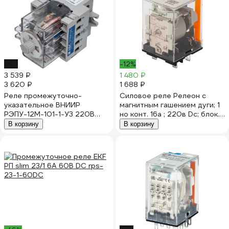
-2%
-12%
3 539 ₽
1 480 ₽
3 620 ₽
1 688 ₽
Реле промежуточно-
Силовое реле Релеон с
указательное ВНИИР
магнитным гашением дуги; 1
РЭПУ-12М-101-1-У3 220В
но конт. 16а ; 220в Dc; блок.
пост. A8120-78097860
тест, RP731922015
В корзину
В корзину