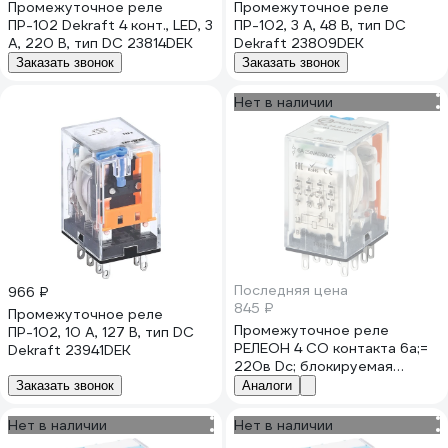
Промежуточное реле
Промежуточное реле
ПР-102 Dekraft 4 конт., LED, 3
ПР-102, 3 А, 48 В, тип DC
А, 220 В, тип DC 23814DEK
Dekraft 23809DEK
Заказать звонок
Заказать звонок
Нет в наличии
Последняя цена
966 ₽
845 ₽
Промежуточное реле
Промежуточное реле
ПР-102, 10 А, 127 В, тип DC
РЕЛЕОН 4 CO контакта 6а;=
Dekraft 23941DEK
220в Dc; блокируемая
кнопка тест + leD + д,
Заказать звонок
Аналоги
RP434922009
Нет в наличии
Нет в наличии