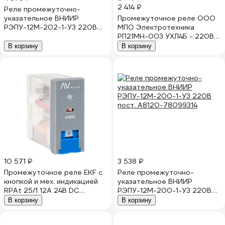
2 414 ₽
Реле промежуточно-
указательное ВНИИР
Промежуточное реле ООО
РЭПУ-12М-202-1-У3 220В
МПО Электротехника
пост. A8120-78100522
РП21МН-003 УХЛ4Б - 220В
80038500
В корзину
В корзину
10 571 ₽
3 538 ₽
Промежуточное реле EKF с
Реле промежуточно-
кнопкой и мех. индикацией
указательное ВНИИР
RPAt 25/1 12A 24В DC
РЭПУ-12М-200-1-У3 220В
AVERES rpat-25-1-24DC
пост. A8120-78099314
В корзину
В корзину