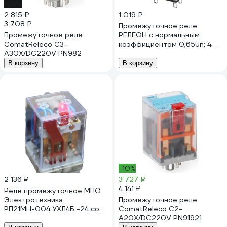
-24%
2 815 ₽
1 019 ₽
3 708 ₽
Промежуточное реле
Промежуточное реле
РЕЛЕОН с нормальным
ComatReleco C3-
коэффициентом 0,65Un; 4
A30X/DC220V PN982
переключающих контакта
6А; 220В DC; диод
В корзину
В корзину
RP434922002
-10%
2 136 ₽
3 727 ₽
4 141 ₽
Реле промежуточное МПО
Электротехника
Промежуточное реле
РП21МН-004 УХЛ4Б -24 со
ComatReleco C2-
свет.индикатором 80042401
A20X/DC220V PN91921