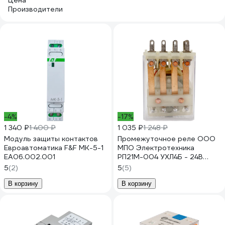
Цена
Производители
-4%
-17%
1 340 ₽
1 400 ₽
1 035 ₽
1 248 ₽
Модуль защиты контактов
Промежуточное реле ООО
Евроавтоматика F&F MK-5-1
МПО Электротехника
EA06.002.001
РП21М-004 УХЛ4Б - 24В
20042400
5
(2)
5
(5)
В корзину
В корзину