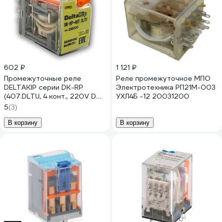
602 ₽
1 121 ₽
Промежуточные реле
Реле промежуточное МПО
DELTAKIP серии DK-RP
Электротехника РП21М-003
(407.DLTU, 4 конт., 220V DC)
УХЛ4Б -12 20031200
DK-K0000002.8
5
(3)
В корзину
В корзину