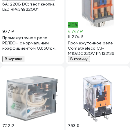
-10%
977 ₽
4 747 ₽
5 274 ₽
Промежуточное реле
РЕЛЕОН с нормальным
Промежуточное реле
коэффициентом 0,65Un; 4
ComatReleco C3-
переключающих контакта
M10/DC220V PN132136
6А; 220В DC; тест кнопка,
В корзину
В корзину
LED RP434922001
722 ₽
753 ₽