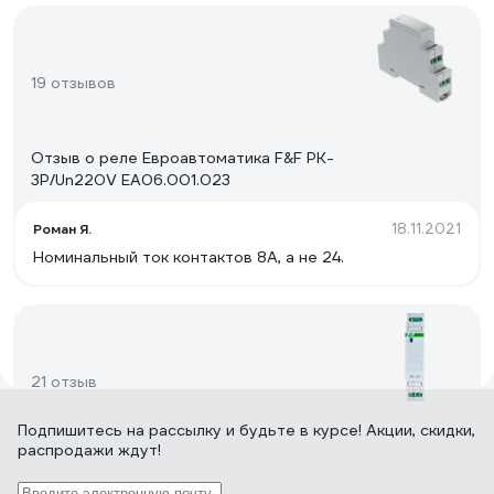
19 отзывов
Отзыв о реле Евроавтоматика F&F PK-
3P/Un220V EA06.001.023
18.11.2021
Роман Я.
Номинальный ток контактов 8А, а не 24.
21 отзыв
Подпишитесь
на рассылку
и будьте в курсе! Акции, скидки,
распродажи ждут!
Отзыв о реле Евроавтоматика F&F PK-
1P/Un12V EA06.001.001