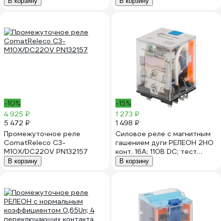
В корзину
В корзину
-10%
-15%
4 925 ₽
1 273 ₽
5 472 ₽
1 498 ₽
Промежуточное реле
Силовое реле с магнитным
ComatReleco C3-
гашением дуги РЕЛЕОН 2НО
M10X/DC220V PN132157
конт. 16А; 110В DC; тест
кнопка; RP732911015
В корзину
В корзину