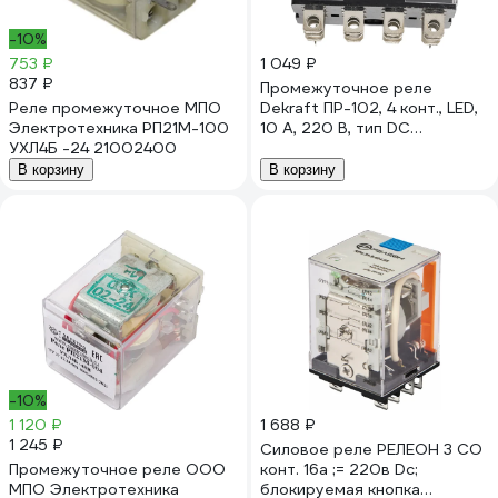
-10%
753 ₽
1 049 ₽
837 ₽
Промежуточное реле
Реле промежуточное МПО
Dekraft ПР-102, 4 конт., LED,
Электротехника РП21М-100
10 А, 220 В, тип DC
УХЛ4Б -24 21002400
23942DEK
В корзину
В корзину
-10%
1 120 ₽
1 688 ₽
1 245 ₽
Силовое реле РЕЛЕОН 3 CO
Промежуточное реле ООО
конт. 16а ;= 220в Dc;
МПО Электротехника
блокируемая кнопка