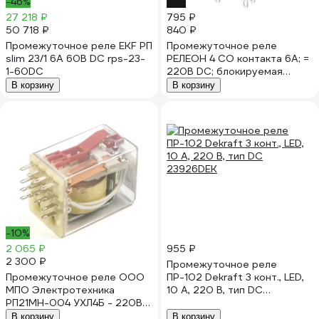
-46%
-5%
27 218 ₽
795 ₽
50 718 ₽
840 ₽
Промежуточное реле EKF РП
Промежуточное реле
slim 23/1 6A 60В DC rps-23-
РЕЛЕОН 4 CO контакта 6А; =
1-60DC
220В DC; блокируемая
кнопка проверки + LED,
В корзину
В корзину
RP434922005
-10%
2 065 ₽
955 ₽
2 300 ₽
Промежуточное реле
Промежуточное реле ООО
ПР-102 Dekraft 3 конт., LED,
МПО Электротехника
10 А, 220 В, тип DC
РП21МН-004 УХЛ4Б - 220В
23926DEK
80048500
В корзину
В корзину