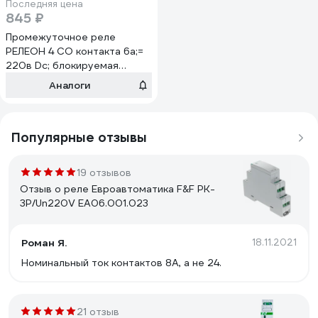
Последняя цена
845 ₽
Промежуточное реле
РЕЛЕОН 4 CO контакта 6а;=
220в Dc; блокируемая
кнопка тест + leD + д,
Аналоги
RP434922009
Популярные отзывы
19 отзывов
Отзыв о реле Евроавтоматика F&F PK-
3P/Un220V EA06.001.023
Роман Я.
18.11.2021
Номинальный ток контактов 8А, а не 24.
21 отзыв