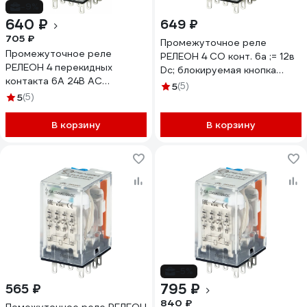
-9%
640 ₽
649 ₽
705 ₽
Промежуточное реле
Промежуточное реле
РЕЛЕОН 4 CO конт. 6а ;= 12в
РЕЛЕОН 4 перекидных
Dc; блокируемая кнопка
контакта 6А 24В AC
проверки + LED
5
(5)
блокируемая кнопка
5
(5)
RP434901205
проверки + светодиод
RP434802405
В корзину
В корзину
-5%
795 ₽
565 ₽
840 ₽