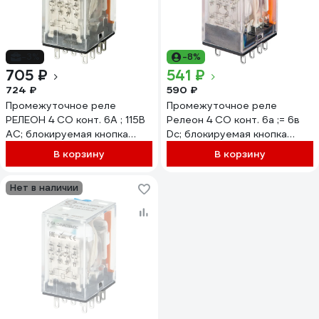
-3%
-8%
705 ₽
541 ₽
724 ₽
590 ₽
Промежуточное реле
Промежуточное реле
РЕЛЕОН 4 CO конт. 6А ; 115В
Релеон 4 CO конт. 6а ;= 6в
AC; блокируемая кнопка
Dc; блокируемая кнопка
проверки + LED, RP434811505
проверки + LED,
В корзину
В корзину
RP434900605
Нет в наличии