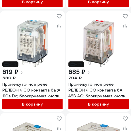
В корзину
В корзину
RP434911005
RP534838005
-9%
-3%
619 ₽
685 ₽
680 ₽
704 ₽
Промежуточное реле
Промежуточное реле
РЕЛЕОН 4 CO контакта 6а ;=
РЕЛЕОН 4 CO контакта 6А ;
110в Dc; блокируемая кнопка
48В AC; блокируемая кнопка
проверки + LED,
проверки + LED
В корзину
В корзину
RP434911009
RP434804805