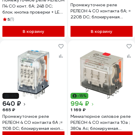
Помежуточное реле РЕЛЕОН
Промежуточное реле
П4 CO конт. 6А; 24В DC;
РЕЛЕОН 4 CO контакта 6А; =
блок. кнопка проверки + LED
220В DC; блокируемая
+ диод (+ A1); RP434902409
5
(1)
кнопка проверки + LED,
RP434922005
В корзину
В корзину
-4%
-15%
640 ₽
994 ₽
665 ₽
1 169 ₽
Промежуточное реле
Миниатюрное силовое реле
РЕЛЕОН 4 CO контакта 6А ;=
РЕЛЕОН 4 CO контакта 10а ;
110В DC; блокируемая кнопка
380в Ac; блокируемая
проверки + LED,
кнопка проверк,