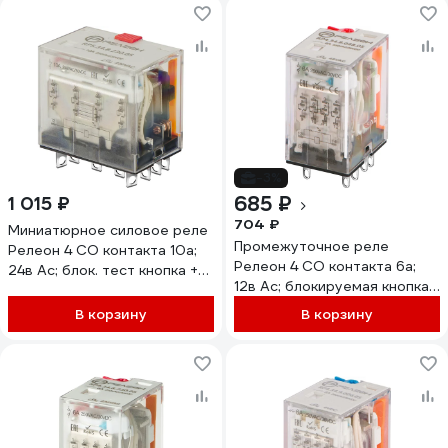
-3%
685 ₽
1 015 ₽
704 ₽
Миниатюрное силовое реле
Промежуточное реле
Релеон 4 CO контакта 10а;
Релеон 4 CO контакта 6а;
24в Ac; блок. тест кнопка +
12в Ac; блокируемая кнопка
LED, RP534802405
проверки + LED,
В корзину
В корзину
RP434801205