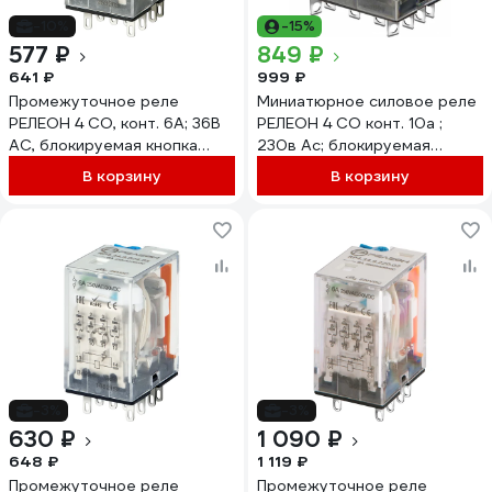
-10%
-15%
577 ₽
849 ₽
641 ₽
999 ₽
Промежуточное реле
Миниатюрное силовое реле
РЕЛЕОН 4 CO, конт. 6А; 36В
РЕЛЕОН 4 CO конт. 10а ;
AC, блокируемая кнопка
230в Ac; блокируемая
проверки + LED
кнопка проверк,
В корзину
В корзину
RP434803605
RP534823005
-3%
-3%
630 ₽
1 090 ₽
648 ₽
1 119 ₽
Промежуточное реле
Промежуточное реле