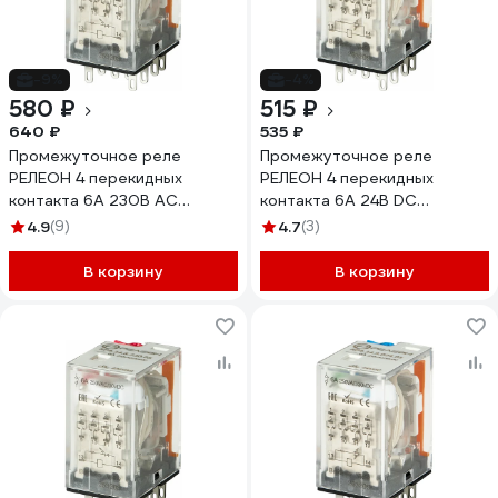
-9%
-4%
580 ₽
515 ₽
640 ₽
535 ₽
Промежуточное реле
Промежуточное реле
РЕЛЕОН 4 перекидных
РЕЛЕОН 4 перекидных
контакта 6А 230В AC
контакта 6А 24В DC
блокируемая кнопка
RP434902405
4.9
(9)
4.7
(3)
проверки + светодиод
RP434823005
В корзину
В корзину