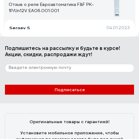
Отзыв о реле Евроавтоматика F&F PK-
1P/Un12V EA06.001.001
Sergey S.
04.01.2023
Работает
Подпишитесь
на рассылку
и будьте в курсе!
Акции, скидки, распродажи ждут!
15 отзывов
Отзыв о реле Finder 2 перекидных
контакта 8А, 230В AC 405282300000
Алексей А.
23.03.2025
Подписаться
все работает + 18578461 розетка если кому навесной
монтаж
Оригинальные товары с гарантией!
Установите мобильное приложение, чтобы