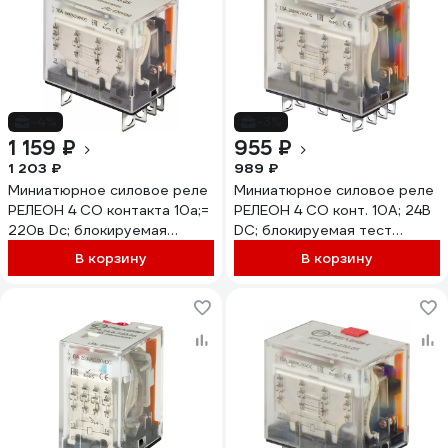
-4%
-3%
1 159 ₽
955 ₽
1 203 ₽
989 ₽
Миниатюрное силовое реле
Миниатюрное силовое реле
РЕЛЕОН 4 CO контакта 10а;=
РЕЛЕОН 4 CO конт. 10А; 24В
220в Dc; блокируемая
DC; блокируемая тест
кнопка проверки,
кнопка + светодиод;
В корзину
В корзину
RP534922005
RP534902405