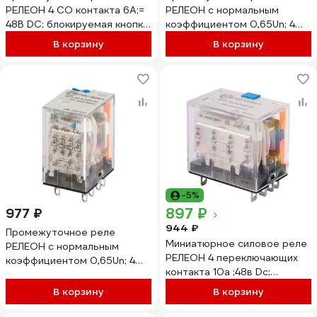
РЕЛЕОН 4 CO контакта 6А;=
РЕЛЕОН с нормальным
48В DC; блокируемая кнопка
коэффициентом 0,65Un; 4
проверки + LED,
переключающих контакта
В корзину
В корзину
RP434904805
6А; 220В DC; диод
RP434922002
-5%
897 ₽
977 ₽
944 ₽
Промежуточное реле
Миниатюрное силовое реле
РЕЛЕОН с нормальным
РЕЛЕОН 4 переключающих
коэффициентом 0,65Un; 4
контакта 10а ;48в Dc;
переключающих контакта
блокируемая кнопка,
6А; 220В DC; тест кнопка,
В корзину
В корзину
RP534904805
LED RP434922001