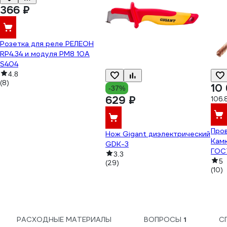
366 ₽
Розетка для реле РЕЛЕОН
RP4.34 и модуля PM8 10А
S404
4.8
(8)
10
-37%
629 ₽
106.
Пров
Нож Gigant диэлектрический
Камк
GDK-3
ГОСТ
3.3
Р12
5
(29)
(10)
РАСХОДНЫЕ МАТЕРИАЛЫ
ВОПРОСЫ
1
С