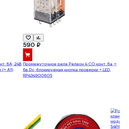
590 ₽
т. 6А; 24В
Промежуточное реле Релеон 4 CO конт. 6а ;=
(+ A1);
6в Dc; блокируемая кнопка проверки + LED,
RP434900605