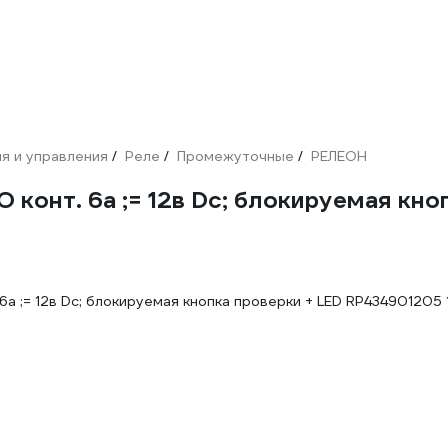
я и управления
Реле
Промежуточные
РЕЛЕОН
/
/
/
конт. 6а ;= 12в Dc; блокируемая кн