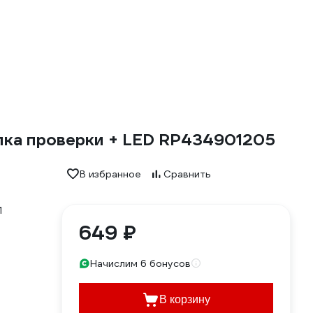
опка проверки + LED RP434901205
В избранное
Сравнить
649 ₽
Начислим 6 бонусов
В корзину