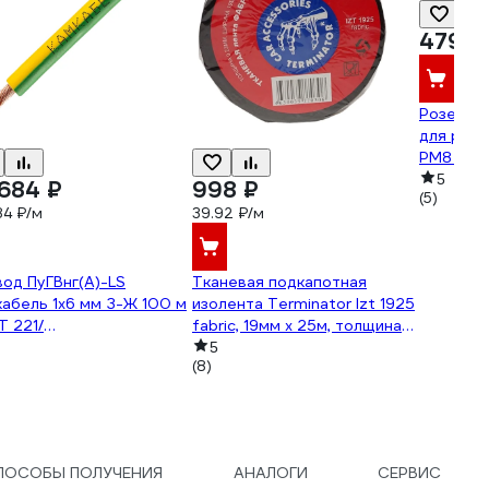
479 ₽
Розетка 
для реле
PM8 РЕЛ
5
 684 ₽
998 ₽
(5)
84 ₽/м
39.92 ₽/м
од ПуГВнг(А)-LS
Тканевая подкапотная
абель 1x6 мм З-Ж 100 м
изолента Terminator Izt 1925
 221/
fabric, 19мм х 25м, толщина
VШ1U0К000100М
0,25мм 2000832
5
(8)
ПОСОБЫ ПОЛУЧЕНИЯ
АНАЛОГИ
СЕРВИС