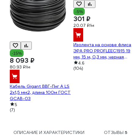
-5%
301 ₽
20.07 ₽/м
Изолента на основе флиса
ЭРА PRO PROFLEEC1915 19
-15%
мм, 15 м, 0,3 мм, черная
8 093 ₽
Б0057181
4.6
80.93 ₽/м
(104)
Кабель Gigant ВВГ-Пнг А LS
2x1,5 мм2, длина 100м ГОСТ
GCAB-03
5
(7)
ОПИСАНИЕ И ХАРАКТЕРИСТИКИ
ОТЗЫВЫ
5