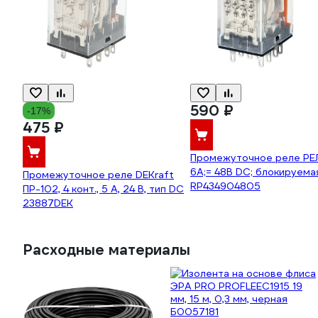
590 ₽
-17%
475 ₽
Промежуточное реле РЕ
6А;= 48В DC; блокируемая
Промежуточное реле DEKraft
RP434904805
ПР-102, 4 конт., 5 А, 24 В, тип DC
23887DEK
Расходные материалы