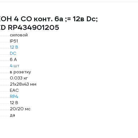
Н 4 CO конт. 6а ;= 12в Dc;
LED RP434901205
силовой
IP51
12 В
DC
6 А
4 шт
в розетку
0.033 кг
21x28x43 мм
EAC
RP4
12 В
20/20 мс
да