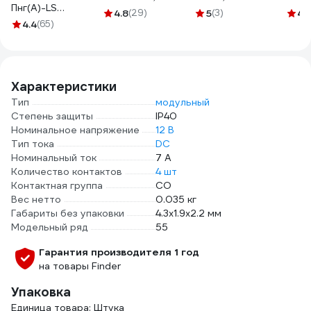
Пнг(А)-LS
черная,
модулей 99.02,
4.8
(29)
5
(3)
4.
3x2,5ок(N, PE) -
4.4
(65)
автомобильная,
86.30 с разд-ми
0,66 (100м) Бухта
0.13 мм, 19 мм, 20
конт., 94049SMA
100м 4663
м 2000251
Характеристики
Тип
модульный
Степень защиты
IP40
Номинальное напряжение
12 В
Тип тока
DC
Номинальный ток
7 А
Количество контактов
4 шт
Контактная группа
CO
Вес нетто
0.035 кг
Габариты без упаковки
4.3x1.9x2.2 мм
Модельный ряд
55
Гарантия производителя 1 год
на товары Finder
Упаковка
Единица товара: Штука