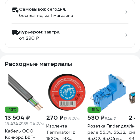
Самовывоз:
сегодня,
бесплатно
, из 1 магазина
Курьером:
завтра,
от 290 ₽
Расходные материалы
-13%
-18%
13 504 ₽
270 ₽
530 ₽
2 4
13.5 ₽/м
644 ₽
15 474 ₽
135.04 ₽/м
Изолента
Розетка Finder для
Инст
Кабель ООО
Terminator Iz
реле 55.34, 55.32,
снят
Конкорд ВВГ-
1920s ПВХ,
85.02, 85.04 и
КВТ 