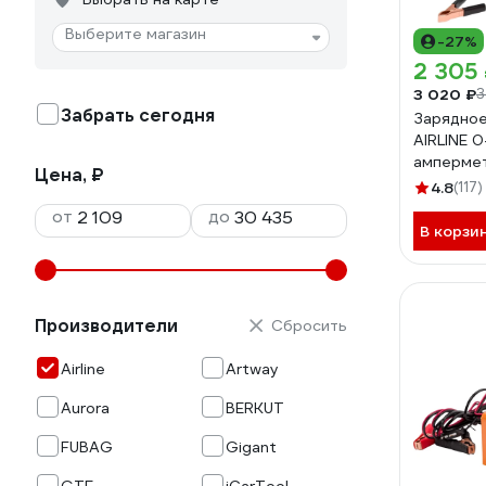
Выберите магазин
-27%
2 305
3 020 ₽
3
Забрать сегодня
Зарядное
AIRLINE 0-
ампермет
Цена, ₽
регулиро
4.8
(117)
тока, им
от
до
18
В корзи
Производители
Сбросить
Airline
Artway
Aurora
BERKUT
FUBAG
Gigant