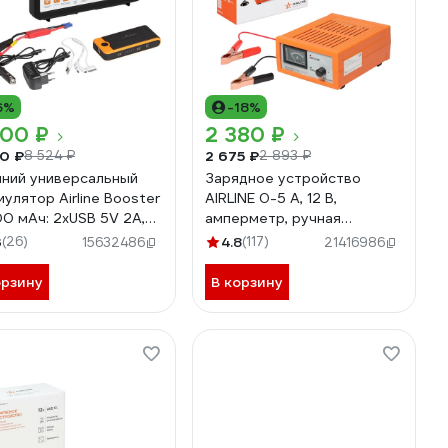
6%
-18%
000 ₽
2 380 ₽
0 ₽
2 675 ₽
8 524 ₽
2 893 ₽
ний универсальный
Зарядное устройство
мулятор Airline Booster
AIRLINE 0-5 А, 12 В,
0 мАч: 2хUSB 5V 2A,
амперметр, ручная
рь, пуск ДВС APB-10-
регулировка зарядного
3
(26)
4.8
(117)
15632486
21416986
тока, импульсное ACH-AM-
16
орзину
В корзину