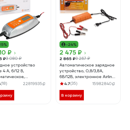
25%
-24%
10 ₽
2 475 ₽
5 ₽
2 865 ₽
3 080 ₽
3 267 ₽
дное устройство
Автоматическое зарядное
ne 4 А, 6/12 В,
устройство, 0,8/3,8А,
матическое,
6В/12В, электронное Airline
ллектуальное, LCD
ACH-5A-10
4
(18)
4.7
(35)
22819935
15982840
лей, электронное
-A-01
орзину
В корзину