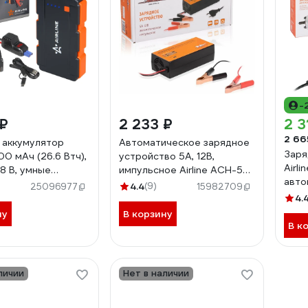
-
 ₽
2 233 ₽
2 3
2 66
 аккумулятор
Автоматическое зарядное
Заря
200 мАч (26.6 Втч),
устройство 5А, 12В,
Airli
.8 В, умные
импульсное Airline ACH-5A-
авто
 пуск ДВС 2.4d
11
4.4
(9)
25096977
15982709
инте
5
4.
дисп
ну
В корзину
ACH
В к
личии
Нет в наличии