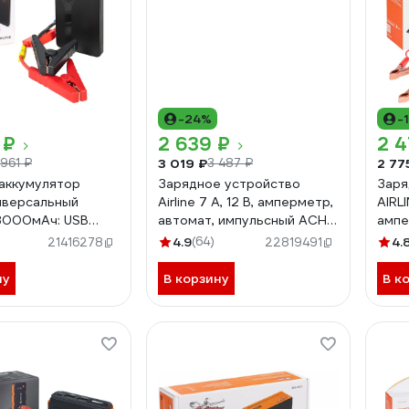
-24%
-
 ₽
2 639 ₽
2 4
3 019 ₽
2 77
 961 ₽
3 487 ₽
аккумулятор
Зарядное устройство
Заря
ниверсальный
Airline 7 А, 12 В, амперметр,
AIRLI
8000мАч: USB
автомат, импульсный ACH-
ампе
уск ДВС 350А,
7A-13
регу
4.9
(64)
4.
21416278
22819491
AEAB000
тока
17
ну
В корзину
В к