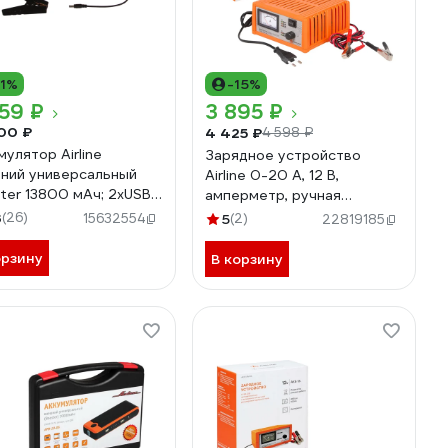
11%
-15%
59 ₽
3 895 ₽
00 ₽
4 425 ₽
4 598 ₽
мулятор Airline
Зарядное устройство
ний универсальный
Airline 0-20 А, 12 В,
ter 13800 мАч; 2хUSB
амперметр, ручная
A, 12V/16V/19V, фонарь,
регулировка, импульсный
3
(26)
15632554
5
(2)
22819185
 ДВС APB-14-06
ACH-20A-15
орзину
В корзину