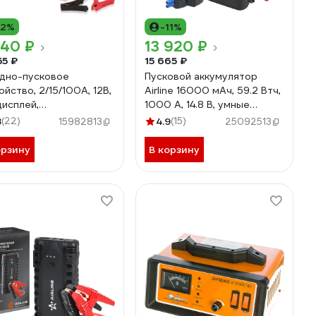
12%
-11%
040 ₽
13 920 ₽
55 ₽
15 665 ₽
дно-пусковое
Пусковой аккумулятор
ойство, 2/15/100А, 12В,
Airline 16000 мАч, 59.2 Втч,
дисплей,
1000 А, 14.8 В, умные
сформаторное Airline
провода, пуск ДВС 5.0d,
8
(22)
4.9
(15)
15982813
25092513
-CHJ-100
кейс AEAB007
орзину
В корзину