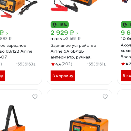
-15%
-
 ₽
2 929 ₽
9 6
10 9
3 335 ₽
 883 ₽
3 465 ₽
Акку
ое зарядное
Зарядное устройство
внеш
о 6В/12В Airline
Airline 5А 6В/12В
Boos
-07
амперметр, ручная
5V 2
регулировка зарядного
4.
)
4.4
(202)
15536163
15536161
пуск
тока, импульсное ACH-5A-
06
В к
ну
В корзину