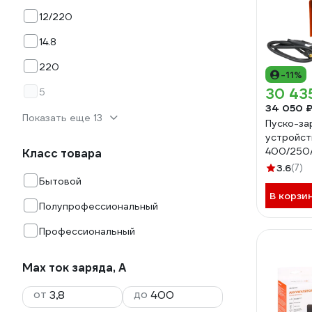
12/220
14.8
220
-11%
30 43
5
34 050 
Показать еще 13
Пуско-за
устройств
400/250А
Класс товара
400-02
3.6
(7)
Бытовой
В корзи
Полупрофессиональный
Профессиональный
Max ток заряда, А
от
до