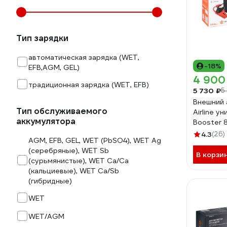
Тип зарядки
автоматическая зарядка (WET,
-18%
EFB,AGM, GEL)
4 900
традиционная зарядка (WET, EFB)
5 730 ₽
5
Внешний 
Тип обслуживаемого
Airline у
аккумулятора
Booster 
5V/2A, п
4.3
(26)
AGM, EFB, GEL, WET (PbSO4), WET Ag
фонарь 
(серебряные), WET Sb
В корзи
(сурьмянистые), WET Сa/Ca
(кальциевые), WET Сa/Sb
(гибридные)
WET
WET/AGM