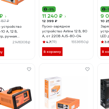
-9%
-
 ₽
11 240 ₽
9 
12 399 ₽
10 2
 157 ₽
Пуско-зарядное
Заря
 устройство
устройство Airline 12 В, 80
устр
10 А, 12 В,
А, от 220В AJS-80-04
LED 
р, ручная
тран
вка зарядного
4.7
(19)
3.
15536150
21416308
AJS
пульсное ACH-AM-
В корзину
В к
ну