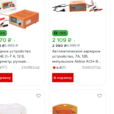
14%
-18%
70 ₽
2 109 ₽
5 ₽
2 390 ₽
2 882 ₽
2 585 ₽
дное устройство
Автоматическое зарядное
NE 0-7 А, 12 В,
устройство, 7А, 12В,
рметр, ручная
импульсное Airline ACH-8A-
лировка зарядного
13
8
(117)
4.5
(8)
21416824
15983373
, импульсное ACH-AM-
орзину
В корзину