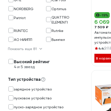
GTE
iCarTool
NORDBERG
Optimus
-19%
QUATTRO
Patriot
6 069
ELEMENTI
7 509 ₽
RUNTEC
Rutrike
Автомат
импульсн
АО НИИПП
Вымпел
устройств
дисплеем
4.4
(202
Показать еще 81
ACH-20A
В корзи
Высокий рейтинг
4 и 5 звезд
Тип устройства
зарядное устройство
пусковое устройство
пуско-зарядное устройство