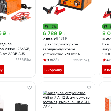
-17%
-
5 ₽
6 789 ₽
8 
₽
7 565 ₽
8 20
8 181 ₽
рядное
Трансформаторное
Внеш
о Airline 12В/24В,
зарядно-пусковое
акку
 от 220В AJS-
устройство 2/10/55А
1000
6В/12В Airline AJS-55-05
фона
15536151
3.8
(22)
4.
15536167
05
ну
В корзину
В к