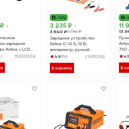
-15%
-
 ₽
3 235 ₽
11 
13 3
3 640 ₽
3 784 ₽
ическое
Пуск
Зарядное устройство
ое зарядное
Airli
Airline 0-12 А, 12 В,
о Airline с LCD
750 А
амперметр, ручной
 5/10/15/20А 12В
пров
регулятор, импульсное, 3
)
4.
15632553
4.9
(64)
21416128
U-09
кейс
режима 14.8/16/19 В ACH-
12A-14
ну
В к
В корзину