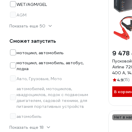
WET/AGM/GEL
AGM
Показать еще 50
Сможет запустить
9 478
мотоцикл, автомобиль
Пусковой
мотоцикл, автомобиль, автобус,
Airline 7
лодка
400 А, 14
Авто, Грузовые, Мото
провода,
4.9
(15)
AEAB00
автомобилей, мотоциклов,
В корзи
квадроциклов, лодок с подвесным
двигателем, садовой техники, для
питания портативных устройств
автомобиль
Нет в на
Показать еще 18