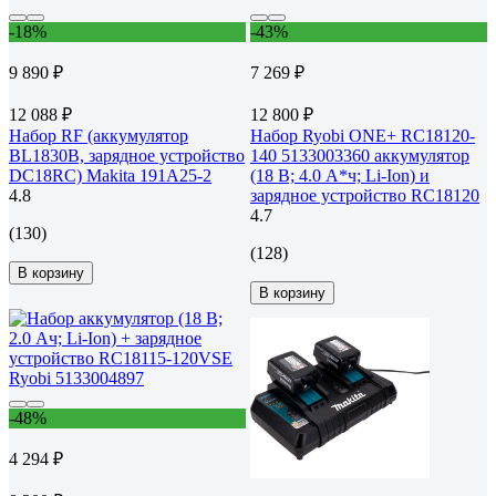
-18%
-43%
9 890 ₽
7 269 ₽
12 088 ₽
12 800 ₽
Набор RF (аккумулятор
Набор Ryobi ONE+ RC18120-
BL1830B, зарядное устройство
140 5133003360 аккумулятор
DC18RC) Makita 191A25-2
(18 В; 4.0 A*ч; Li-Ion) и
4.8
зарядное устройство RC18120
4.7
(130)
(128)
В корзину
В корзину
-48%
4 294 ₽