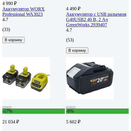
4 990 ₽
4 490 ₽
Аккумулятор WORX
Professional WA3023
Аккумулятор с USB разъемом
4.7
G40USB2 40 В, 2 Ач
GreenWorks 2939407
(33)
4.7
(53)
В корзину
В корзину
-17%
-6%
21 034 ₽
5 602 ₽