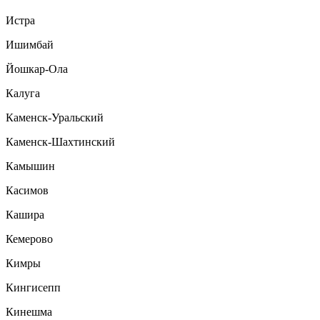
Истра
Ишимбай
Йошкар-Ола
Калуга
Каменск-Уральский
Каменск-Шахтинский
Камышин
Касимов
Кашира
Кемерово
Кимры
Кингисепп
Кинешма