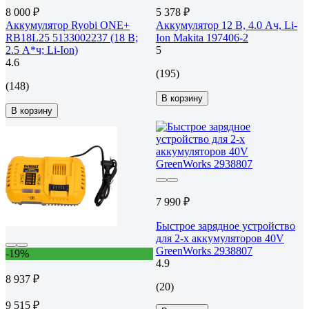
8 000 ₽
5 378 ₽
Аккумулятор Ryobi ONE+
Аккумулятор 12 В, 4.0 Ач, Li-
RB18L25 5133002237 (18 В;
Ion Makita 197406-2
2.5 А*ч; Li-Ion)
5
4.6
(195)
(148)
В корзину
В корзину
7 990 ₽
Быстрое зарядное устройство
для 2-х аккумуляторов 40V
GreenWorks 2938807
-19%
4.9
8 937 ₽
(20)
9 515 ₽