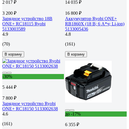
2 017 ₽
14 035 ₽
3 200 ₽
16 800 ₽
Зарядное устройство 18В
Аккумулятор Ryobi ONE+
ONE+ RC18115 Ryobi
RB1860X (18 В; 6 А*ч; Li-ion)
5133003589
5133005436
4.9
4.8
(70)
(161)
В корзину
В корзину
-30%
5 444 ₽
7 800 ₽
Зарядное устройство Ryobi
ONE+ RC18150 5133002638
4.6
до -17%
(161)
6 355 ₽