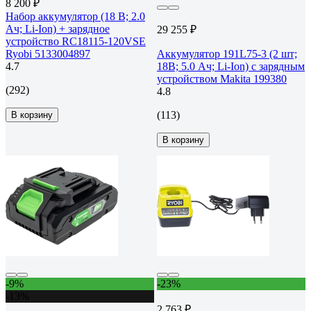
8 200 ₽
Набор аккумулятор (18 В; 2.0
Ач; Li-Ion) + зарядное
29 255 ₽
устройство RC18115-120VSE
Ryobi 5133004897
Аккумулятор 191L75-3 (2 шт;
4.7
18В; 5.0 Ач; Li-Ion) с зарядным
устройством Makita 199380
(292)
4.8
(113)
В корзину
В корзину
-9%
-23%
-13%
2 763 ₽