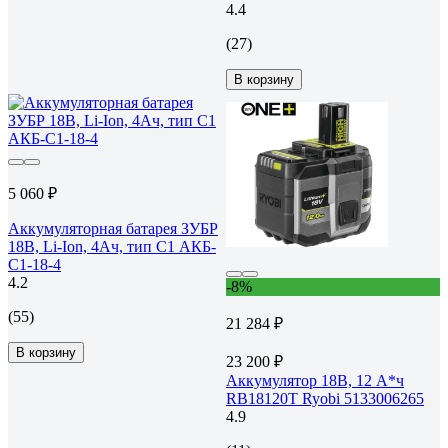
4.4
(27)
В корзину
5 060 ₽
Аккумуляторная батарея ЗУБР
18В, Li-Ion, 4Ач, тип С1 АКБ-
С1-18-4
4.2
-8%
(55)
21 284 ₽
В корзину
23 200 ₽
Аккумулятор 18В, 12 А*ч
RB18120T Ryobi 5133006265
4.9