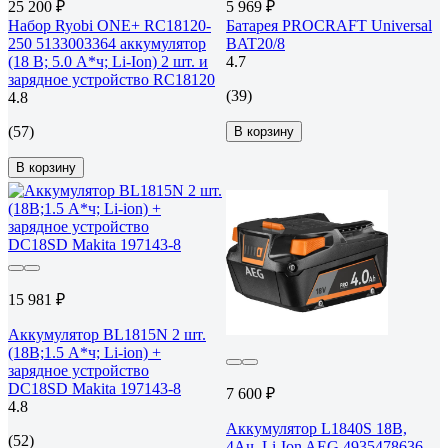
25 200 ₽
5 969 ₽
Набор Ryobi ONE+ RC18120-
Батарея PROCRAFT Universal
250 5133003364 аккумулятор
BAT20/8
(18 В; 5.0 А*ч; Li-Ion) 2 шт. и
4.7
зарядное устройство RC18120
(39)
4.8
(57)
В корзину
В корзину
15 981 ₽
Аккумулятор BL1815N 2 шт.
(18В;1.5 А*ч; Li-ion) +
зарядное устройство
DC18SD Makita 197143-8
7 600 ₽
4.8
Аккумулятор L1840S 18В,
(52)
4Ач, Li-Ion AEG 4935478636