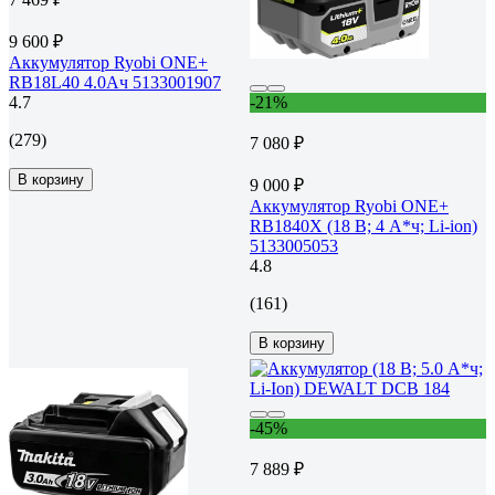
9 600 ₽
Аккумулятор Ryobi ONE+
RB18L40 4.0Ач 5133001907
4.7
-21%
(279)
7 080 ₽
В корзину
9 000 ₽
Аккумулятор Ryobi ONE+
RB1840X (18 В; 4 А*ч; Li-ion)
5133005053
4.8
(161)
В корзину
-45%
7 889 ₽