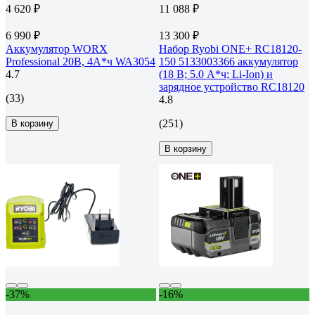
4 620 ₽
11 088 ₽
6 990 ₽
13 300 ₽
Аккумулятор WORX
Набор Ryobi ONE+ RC18120-
Professional 20В, 4А*ч WA3054
150 5133003366 аккумулятор
4.7
(18 В; 5.0 А*ч; Li-Ion) и
зарядное устройство RC18120
(33)
4.8
(251)
В корзину
В корзину
-37%
-16%