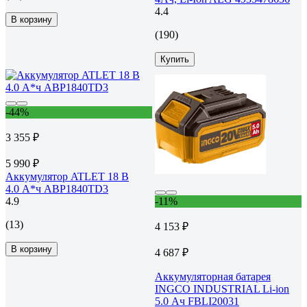
4.4
В корзину
(190)
Купить
-44%
3 355 ₽
5 990 ₽
Аккумулятор ATLET 18 В
4.0 А*ч ABP1840TD3
4.9
-11%
(13)
4 153 ₽
В корзину
4 687 ₽
Аккумуляторная батарея
INGCO INDUSTRIAL Li-ion
5.0 Ач FBLI20031