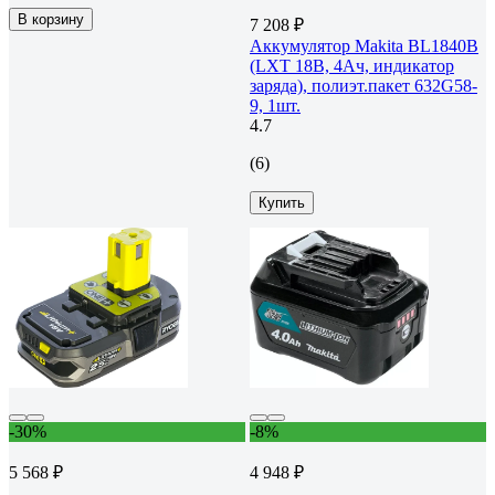
В корзину
7 208 ₽
Аккумулятор Makita BL1840B
(LXT 18В, 4Ач, индикатор
заряда), полиэт.пакет 632G58-
9, 1шт.
4.7
(6)
Купить
-30%
-8%
5 568 ₽
4 948 ₽