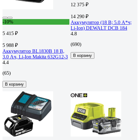
12 375 ₽
14 290 ₽
-10%
Аккумулятор (18 В; 5.0 А*ч;
Li-Ion) DEWALT DCB 184
5 415 ₽
4.8
(690)
5 988 ₽
Аккумулятор BL1830B 18 В,
В корзину
3.0 Ач, Li-Ion Makita 632G12-3
4.4
(65)
В корзину