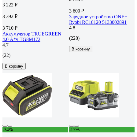
3 222 ₽
3 600 ₽
3 392 ₽
Зарядное устройство ONE+
Ryobi RC18120 5133002891
4.8
3 710 ₽
Аккумулятор TRUEGREEN
(228)
4.0 А*ч TG8M172
4.7
В корзину
(22)
В корзину
-34%
-17%