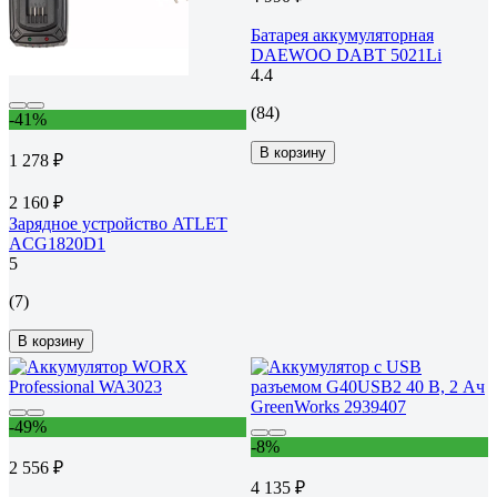
Батарея аккумуляторная
DAEWOO DABT 5021Li
4.4
(84)
-41%
В корзину
1 278 ₽
2 160 ₽
Зарядное устройство ATLET
ACG1820D1
5
(7)
В корзину
-49%
-8%
2 556 ₽
4 135 ₽