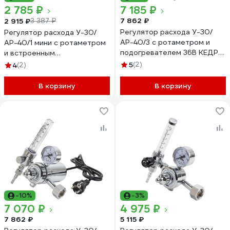
2 785 ₽
7 185 ₽
7 862 ₽
2 915 ₽
3 387 ₽
Регулятор расхода У-30/
Регулятор расхода У-30/
АР-40/3 с ротаметром и
АР-40/1 мини с ротаметром
подогревателем 36В КЕДР
и встроенным
8005036
экономайзером Кедр
5
(2)
4
(2)
8022581
В корзину
В корзину
-10%
-3%
7 070 ₽
4 975 ₽
7 862 ₽
5 115 ₽