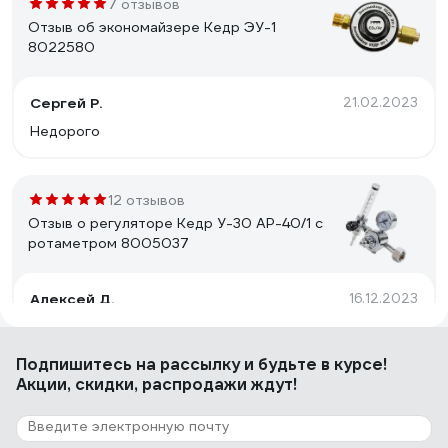
7 отзывов
Отзыв об экономайзере Кедр ЭУ-1
8022580
Сергей Р.
21.02.2023
Недорого
12 отзывов
Отзыв о регуляторе Кедр У-30 АР-40/1 с
ротаметром 8005037
Алексей Д.
16.12.2023
Редуктор просто огонь,брал по распродаже,работает
отлично нужно только разобрать, продуть и
Подпишитесь
на рассылку
и будьте в курсе!
привильго настроить. Из коробки травил газ,в нутри
Акции, скидки, распродажи ждут!
была мелкая стружка, перебрал и все работает
просто 🔥
16 отзывов