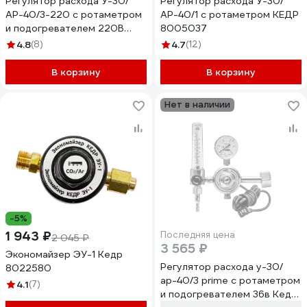
Регулятор расхода У-30/
Регулятор расхода У-30/
АР-40/3-220 с ротаметром
АР-40/1 с ротаметром КЕДР
и подогревателем 220В
8005037
КЕДР 8005963
4.8
(8)
4.7
(12)
В корзину
В корзину
Нет в наличии
-5%
1 943 ₽
Последняя цена
2 045 ₽
3 565 ₽
Экономайзер ЭУ-1 Кедр
Регулятор расхода у-30/
8022580
ар-40/3 prime с ротаметром
4.1
(7)
и подогревателем 36в Кедр