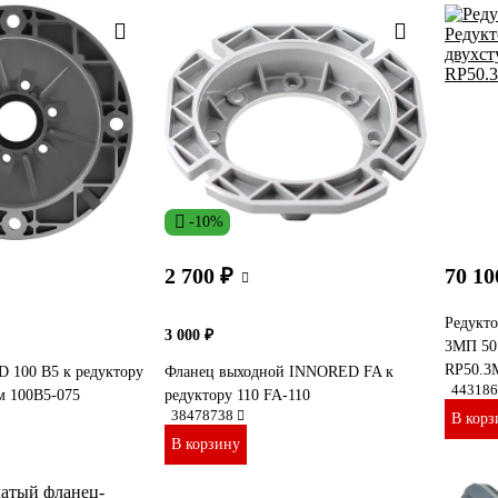
-10%
2 700 ₽
70 10
Редукт
3 000 ₽
3МП 50 
RP50.3
 100 B5 к редуктору
Фланец выходной INNORED FA к
443186
мм 100B5-075
редуктору 110 FA-110
38478738
В корз
В корзину