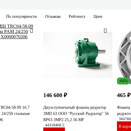
По популярности
Отзывам
Рейтингу
Цене
-64%
146 600 ₽
465 ₽
RC04-58.09 16,7
Двухступенчатый фланец-редуктор
Фланец
24/250 стальные
3МП 63 ООО "Русский Редуктор" 56
редукто
384786
06
RP63.3MP2.25,2.56.MF
44318406
В корз