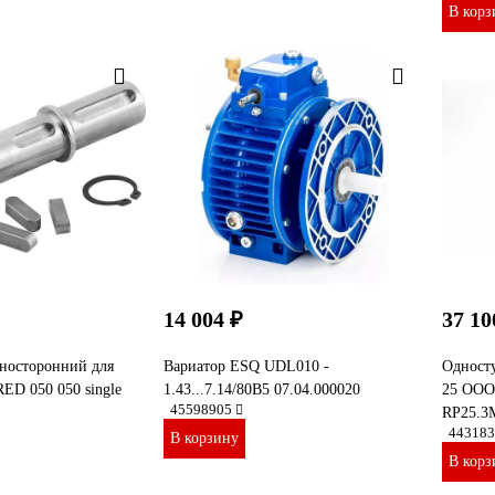
В корз
14 004 ₽
37 10
носторонний для
Вариатор ESQ UDL010 -
Одност
ED 050 050 single
1.43...7.14/80B5 07.04.000020
25 ООО 
45598905
RP25.3
443183
В корзину
В корз