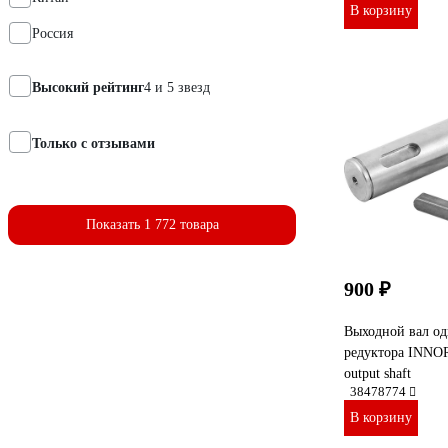
В корзину
Россия
Высокий рейтинг
4 и 5 звезд
Только с отзывами
Показать 1 772 товара
900 ₽
Выходной вал од
редуктора INNOR
output shaft
38478774
В корзину