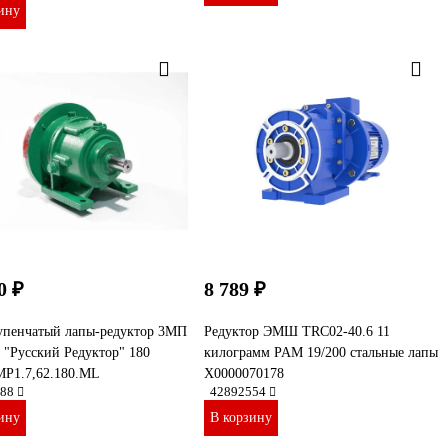
ину
0 ₽
8 789 ₽
упенчатый лапы-редуктор 3МП
Редуктор ЭМШ TRC02-40.6 11
"Русский Редуктор" 180
килограмм PAM 19/200 стальные лапы
MP1.7,62.180.ML
Х0000070178
88
42892554
ину
В корзину