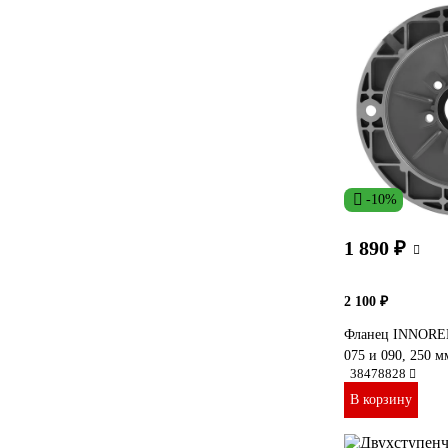
-10%
1 890 ₽
2 100 ₽
Фланец INNORED
075 и 090, 250 
38478828
В корзину