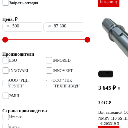
В корзину
Забрать сегодня
Цена, ₽
от
до
Производители
ESQ
INNORED
INNOVARI
INNOVERT
-7%
ООО "РЦП
ООО "ТПК
ГРУПП"
"ТЕХПРИВОД"
3 645 ₽
ЭМШ
3 917 ₽
Страна производства
Вал выходной 
Италия
NMRV 110 SS ПГ
41203319
Китай