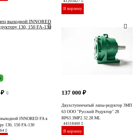
41203427
В корзину
%
 ₽
137 000 ₽
Двухступенчатый лапы-редуктор 3МП
63 ООО "Русский Редуктор" 28
RP63.3MP2.32.28.ML
 выходной INNORED FA к
44318400
ру 130, 150 FA-130
64
В корзину