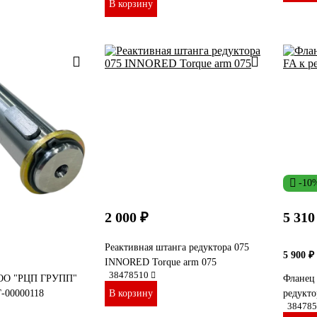
В корзину
-10
2 000 ₽
5 310
Реактивная штанга редуктора 075
5 900 ₽
INNORED Torque arm 075
38478510
ООО "РЦП ГРУПП"
Фланец
-00000118
В корзину
редукто
384785