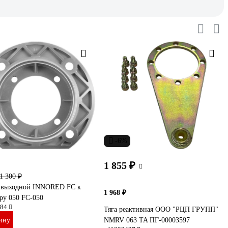
-6%
1 855 ₽
1 300 ₽
 выходной INNORED FС к
1 968 ₽
ру 050 FC-050
84
Тяга реактивная ООО "РЦП ГРУПП"
ину
NMRV 063 TA ПГ-00003597