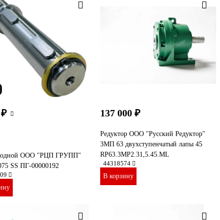
 ₽
137 000 ₽
Редуктор ООО "Русский Редуктор"
3МП 63 двухступенчатый лапы 45
RP63.3MP2.31,5.45.ML
ходной ООО "РЦП ГРУПП"
44318574
75 SS ПГ-00000192
09
В корзину
ину