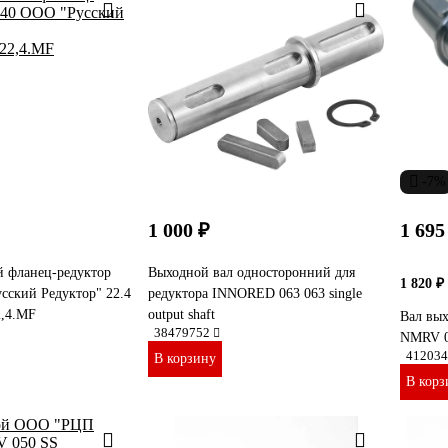
-7%
1 000 ₽
1 695
й фланец-редуктор
Выходной вал односторонний для
1 820 ₽
ский Редуктор" 22.4
редуктора INNORED 063 063 single
2,4.MF
output shaft
Вал вы
38479752
NMRV 0
412034
В корзину
В корз