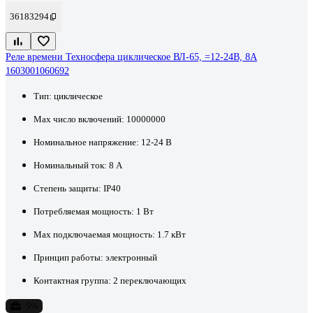
36183294
Реле времени Техносфера циклическое ВЛ-65, =12-24В, 8А
1603001060692
Тип:
циклическое
Max число включений:
10000000
Номинальное напряжение:
12-24 В
Номинальный ток:
8 А
Степень защиты:
IP40
Потребляемая мощность:
1 Вт
Max подключаемая мощность:
1.7 кВт
Принцип работы:
электронный
Контактная группа:
2 переключающих
-5%