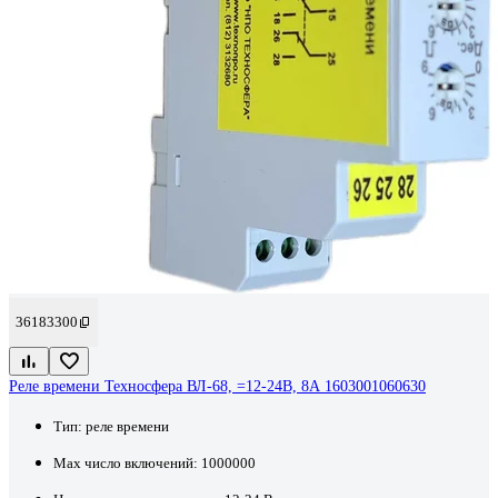
36183300
Реле времени Техносфера ВЛ-68, =12-24В, 8А 1603001060630
Тип:
реле времени
Max число включений:
1000000