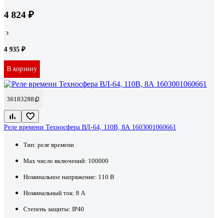
4 824 ₽
4 935 ₽
В корзину
36183288
Реле времени Техносфера ВЛ-64, 110В, 8А 1603001060661
Тип:
реле времени
Max число включений:
100000
Номинальное напряжение:
110 В
Номинальный ток:
8 А
Степень защиты:
IP40