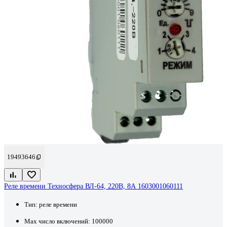
19493646
Реле времени Техносфера ВЛ-64, 220В, 8А 1603001060111
Тип:
реле времени
Max число включений:
100000