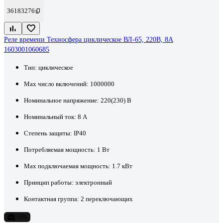
36183276
Реле времени Техносфера циклическое ВЛ-65, 220В, 8А
1603001060685
Тип:
циклическое
Max число включений:
1000000
Номинальное напряжение:
220(230) В
Номинальный ток:
8 А
Степень защиты:
IP40
Потребляемая мощность:
1 Вт
Max подключаемая мощность:
1.7 кВт
Принцип работы:
электронный
Контактная группа:
2 переключающих
-5%