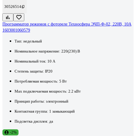
30526514
Программатор режимов с фотореле Техносфера ЭЧП-Ф-02, 220В, 10А
1603001060579
Тип:
недельный
Номинальное напряжение:
220(230) В
Номинальный ток:
10 А
Степень защиты:
IP20
Потребляемая мощность:
5 Вт
Max подключаемая мощность:
2.2 кВт
Принцип работы:
электронный
Контактная группа:
1 замыкающий
Подсветка дисплея:
да
-2%