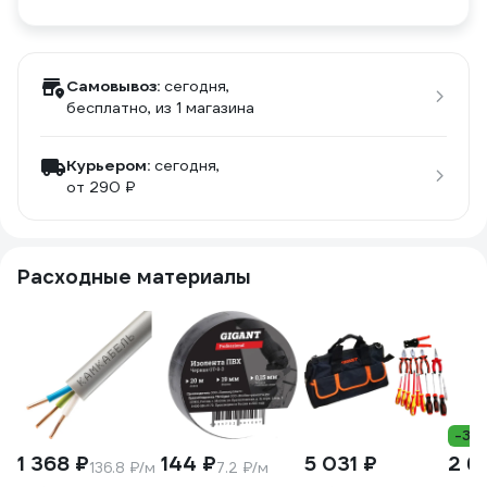
Самовывоз:
сегодня,
бесплатно
, из 1 магазина
Курьером:
сегодня,
от 290 ₽
Расходные материалы
-39
1 368 ₽
144 ₽
5 031 ₽
2 6
136.8 ₽/м
7.2 ₽/м