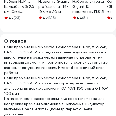
Кабель NUM-J
Изолента Gigant
Набор электрика
Конт
Камкабель 3x2.5
professional ПВХ
Gigant 15
ESB
мм 10м 4
19 мм х 20 м,
предметов ELS15
моду
1117S30HG0007ЪM0010М
черная GT-0-3
АС-1
4.7
(23)
4.7
(128)
4.4
(81)
4.1
кату
AC/
1SBE
О товаре
Реле времени циклическое Техносфера ВЛ-65, =12-24В,
8А 1603001060692, предназначенное для включения и
выключения нагрузки через заданные пользователем
интервалы времени, и применяется в схемах автоматики
как комплектующие изделия. Имеет бесконечный цикл
работы.
Реле времени циклическое Техносфера ВЛ-65, =12-24В,
8А 1603001060692 имеет четыре переключаемых
диапазона выдержек времени: 0,1-10/1-100 сек и 0,1-10/1-
100 мин.
На панели реле расположены: два потенциометра для
настройки времени включения/выключения, индикатор
включения реле и потенциометр переключения
диапазона.