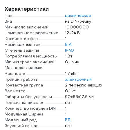
Характеристики
Тип
циклическое
Вид
на DIN-рейку
Max число включений
10000000
Номинальное напряжение
12-24 В
Количество фаз
1
Номинальный ток
8 А
Степень защиты
IP40
Потребляемая мощность
1 Вт
Min интервал включений
0.1 мин
Max подключаемая
мощность
1.7 кВт
Принцип работы
электронный
Контактная группа
2 переключающих
Вес нетто
0.1 кг
Габариты без упаковки
90х66х17.5 мм
Подсветка дисплея
нет
Количество модулей DIN
1
Модульная ширина
1
Модельный ряд
ВЛ
Звуковой сигнал
нет