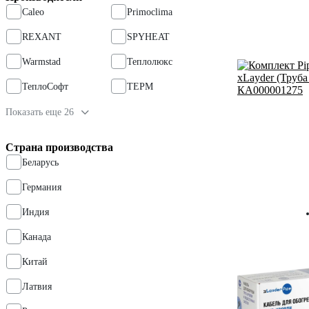
Caleo
Primoclima
REXANT
SPYHEAT
Warmstad
Теплолюкс
ТеплоСофт
ТЕРМ
Показать еще 26
Страна производства
Беларусь
Германия
Индия
Канада
Китай
Латвия