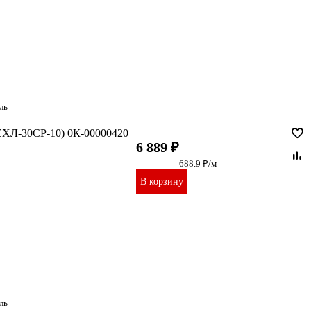
ль
 ЕХЛ-30CР-10) 0К-00000420
6 889 ₽
688.9 ₽/м
В корзину
ль