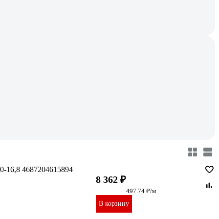
0-16,8 4687204615894
8 362 ₽
497.74 ₽/м
В корзину