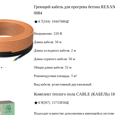
Греющий кабель для прогрева бетона REXANT
0084
4.7
(104)
19447080
Напряжение:
220 В
Длина кабеля:
50 м
Длина холодного кабеля:
2 м
Длина горячего кабеля:
50 м
Общая длина кабеля:
52 м
Рекомендуемая площадь:
5 м²
Вид кабеля:
резистивный двухжильный
Комплект теплого пола CABLE (КАБЕЛЬ) 18
4.9
(507)
15733858
Подходит в качестве дополнения к имеющейся системе