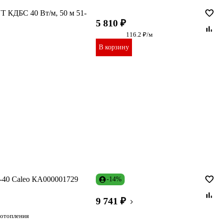
 КДБС 40 Вт/м, 50 м 51-
5 810 ₽
116.2 ₽/м
В корзину
-40 Caleo КА000001729
-14%
9 741 ₽
 отопления