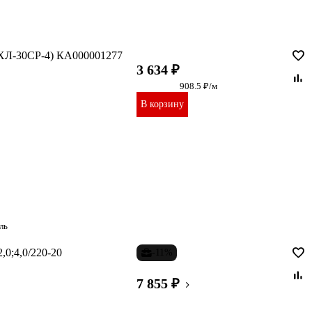
ЕХЛ-30CР-4) КА000001277
3 634 ₽
908.5 ₽/м
В корзину
ль
0;4,0/220-20
-11%
7 855 ₽