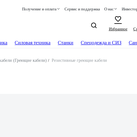
Получение и оплата
Сервис и поддержка
О нас
Инвесто
Избранное
С
ика
Силовая техника
Станки
Спецодежда и СИЗ
Сан
кабели (Греющие кабели)
/
Резистивные греющие кабели