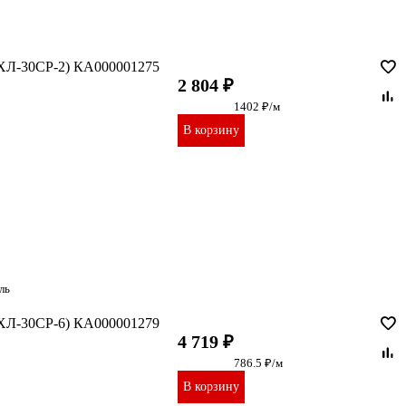
ЕХЛ-30CР-2) КА000001275
2 804 ₽
1402 ₽/м
В корзину
ль
ЕХЛ-30CР-6) КА000001279
4 719 ₽
786.5 ₽/м
В корзину