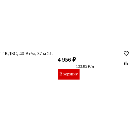
 КДБС, 40 Вт/м, 37 м 51-
4 956 ₽
133.95 ₽/м
В корзину