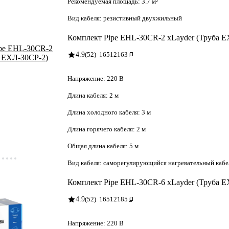
Рекомендуемая площадь:
3.7 м²
Вид кабеля:
резистивный двухжильный
Комплект Pipe EHL-30CR-2 xLayder (Труба 
4.9
(52)
16512163
Напряжение:
220 В
Длина кабеля:
2 м
Длина холодного кабеля:
3 м
Длина горячего кабеля:
2 м
Общая длина кабеля:
5 м
Вид кабеля:
саморегулирующийся нагревательный кабе
Комплект Pipe EHL-30CR-6 xLayder (Труба 
4.9
(52)
16512185
Напряжение:
220 В