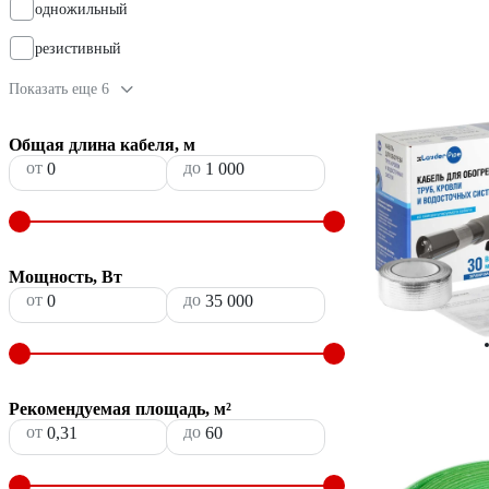
одножильный
резистивный
Показать еще 6
Общая длина кабеля, м
от
до
Мощность, Вт
от
до
Рекомендуемая площадь, м²
от
до