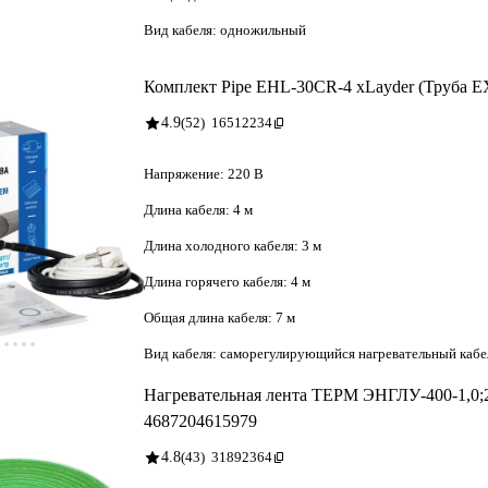
Вид кабеля:
одножильный
Комплект Pipe EHL-30CR-4 xLayder (Труба 
4.9
(52)
16512234
Напряжение:
220 В
Длина кабеля:
4 м
Длина холодного кабеля:
3 м
Длина горячего кабеля:
4 м
Общая длина кабеля:
7 м
Вид кабеля:
саморегулирующийся нагревательный кабе
Нагревательная лента ТЕРМ ЭНГЛУ-400-1,0;2,
4687204615979
4.8
(43)
31892364