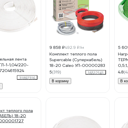
9 858 ₽
492.9 ₽/м
5 60
Комплект теплого пола
Нагр
ельная лента
Supercable (Суперкабель)
ТЕР
Л-1-1,04/220-
18-20 Caleo УП-00000283
0,5;
87204615924
4687
5
(319)
4.8
(4
16512141
31892316
В корзину
В ко
у