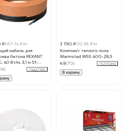
0 ₽
567.74 ₽/м
3 790 ₽
132.98 ₽/м
щий кабель для
Комплект теплого пола
рева бетона REXANT
Warmstad WSS 400-28,5
 40 Вт/м, 3,1 м 51-
4.9
(70)
15775309
0
04)
19447380
В корзину
рзину