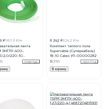
9 ₽
560.9 ₽/м
6 242 ₽
624.2 ₽/м
евательная лента
Комплект теплого пола
М ЭНГЛУ-400-
Supercable (Суперкабель)
1,0;2,0/220-10
18-10 Caleo УП-00000282
204616013
3)
5
(319)
31892346
16512114
рзину
В корзину