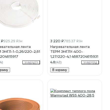
 ₽
925.29 ₽/м
3 220 ₽
785.37 ₽/м
евательная лента
Нагревательная лента
 ЭНГЛ-1-0,26/220-2,61
ТЕРМ ЭНГЛУ-400-
204615917
1,27/220-4,1 4687204615931
4)
4.8
(43)
31892472
31892334
рзину
В корзину