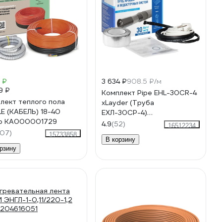
 ₽
3 634 ₽
908.5 ₽/м
9 ₽
Комплект Pipe EHL-30CR-4
лект теплого пола
xLayder (Труба
E (КАБЕЛЬ) 18-40
ЕХЛ-30CР-4)
eo КА000001729
КА000001277
4.9
(52)
16512234
507)
15733858
В корзину
рзину