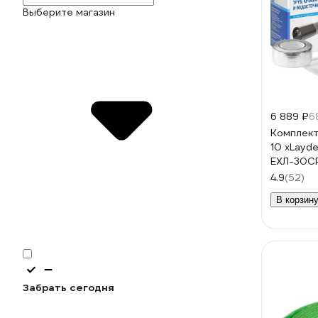
Выберите магазин
6 889 ₽
6
Комплект
10 xLayde
ЕХЛ-30CР
0К-000
4.9
(52)
В корзин
Забрать сегодня