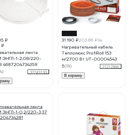
до -11%
85 ₽
31 190 ₽
203.86 ₽/м
1 ₽
Нагревательный кабель
евательная лента
Теплолюкс ProfiRoll 153
 ЭНГЛ-1-2,08/220-
м/2700 Вт UT-00004543
8 4687204734359
5
(19)
21717880
4)
32243130
В корзину
рзину