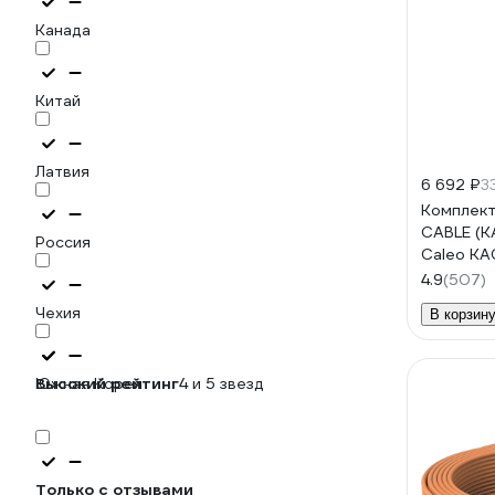
Канада
Китай
Латвия
6 692 ₽
3
Комплект
CABLE (К
Россия
Caleo К
4.9
(507)
Чехия
В корзин
Южная Корея
Высокий рейтинг
4 и 5 звезд
Только с отзывами