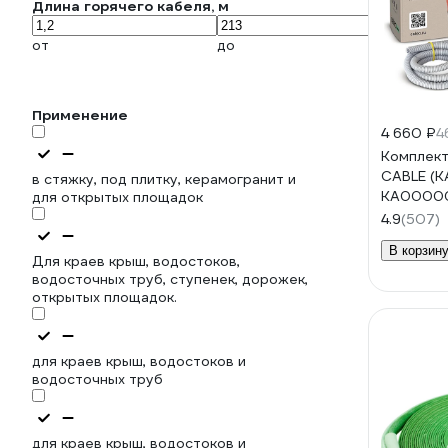
Длина горячего кабеля, м
от
до
Применение
4 660 ₽
4
Комплект
CABLE (К
в стяжку, под плитку, керамогранит и
КА0000
для открытых площадок
4.9
(507)
В корзин
Для краев крыш, водостоков,
водосточных труб, ступенек, дорожек,
открытых площадок.
для краев крыш, водостоков и
водосточных труб
для краев крыш, водостоков и