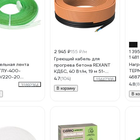
-6%
2 945 ₽
155 ₽/м
1 395
1 481
Греющий кабель для
ельная лента
Нагр
прогрева бетона REXANT
ГЛУ-400-
ТЕРМ
КДБС, 40 Вт/м, 19 м 51-
,0/220-20
4687
0082
4.7
(104)
19447308
615979
4.8
(8
31892364
В корзину
у
В ко