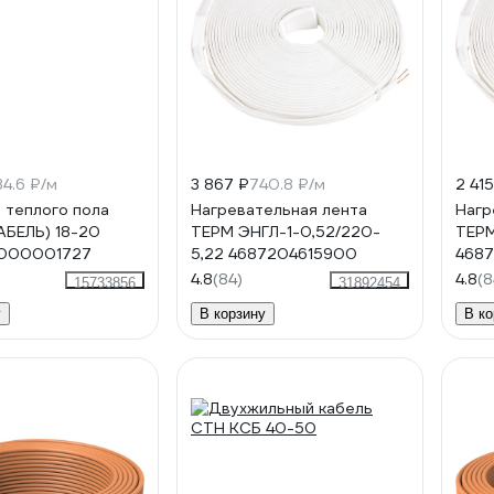
34.6 ₽/м
3 867 ₽
740.8 ₽/м
2 415
 теплого пола
Нагревательная лента
Нагр
АБЕЛЬ) 18-20
ТЕРМ ЭНГЛ-1-0,52/220-
ТЕРМ
А000001727
5,22 4687204615900
4687
4.8
(84)
4.8
(8
15733856
31892454
у
В корзину
В ко