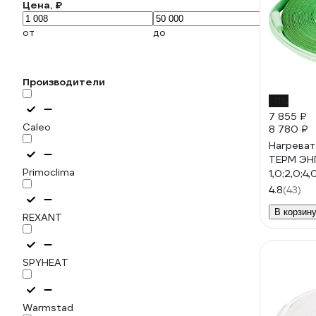
Цена, ₽
от
до
Производители
-11%
7 855 ₽
Caleo
8 780 ₽
Нагреват
ТЕРМ ЭН
Primoclima
1,0;2,0;4
4687204
4.8
(43)
В корзин
REXANT
SPYHEAT
Warmstad