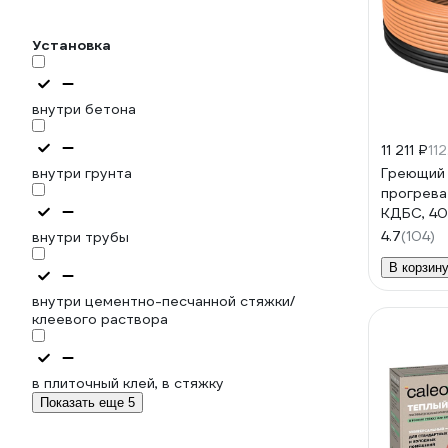
Установка
внутри бетона
11 211 ₽
112
внутри грунта
Греющий 
прогрева
КДБС, 40 
0086
4.7
(104)
внутри трубы
В корзин
внутри цементно-песчанной стяжки/
клеевого раствора
в плиточный клей, в стяжку
Показать еще 5