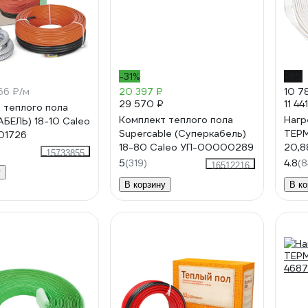
-31%
-6%
66 ₽/м
20 397 ₽
10 7
29 570 ₽
11 44
 теплого пола
Комплект теплого пола
Нагр
АБЕЛЬ) 18-10 Caleo
Supercable (Суперкабель)
ТЕРМ
01726
18-80 Caleo УП-00000289
20,8
15733855
5
(319)
4.8
(8
16512216
у
В корзину
В ко