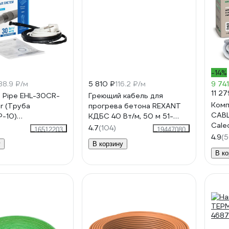
-14%
88.9 ₽/м
5 810 ₽
116.2 ₽/м
9 741
11 27
 Pipe EHL-30CR-
Греющий кабель для
Комп
r (Труба
прогрева бетона REXANT
CABL
-10)
КДБС 40 Вт/м, 50 м 51-
Cal
00420
0084
4.7
(104)
16512203
19447080
4.9
(
у
В корзину
В ко