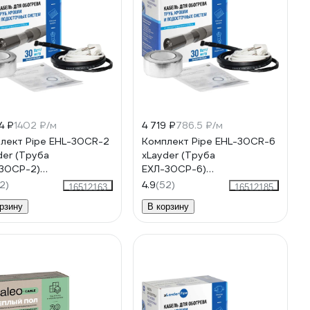
4 ₽
1402 ₽/м
4 719 ₽
786.5 ₽/м
лект Pipe EHL-30CR-2
Комплект Pipe EHL-30CR-6
der (Труба
xLayder (Труба
30CР-2)
ЕХЛ-30CР-6)
00001275
КА000001279
2)
4.9
(52)
16512163
16512185
рзину
В корзину