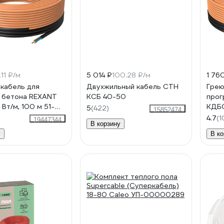
.11 ₽/м
5 014 ₽
100.28 ₽/м
1 76
кабель для
Двухжильный кабель СТН
Грею
 бетона REXANT
КСБ 40-50
прог
Вт/м, 100 м 51-
КДБС,
5
(422)
15852474
008
4.7
(1
19447344
В корзину
у
В ко