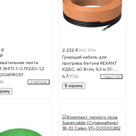
 ₽
2 232 ₽
240 ₽/м
 ₽
Греющий кабель для
евательная лента
прогрева бетона REXANT
 ЭНГЛ-1-0,11/220-1,2
КДБС, 40 Вт/м, 9,3 м 51-
204616051
0081
4.7
(104)
19447176
4)
31892436
В корзину
рзину