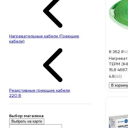
Нагревательные кабели (Греющие
кабели)
8 362 ₽
4
Нагреват
ТЕРМ ЭН
16,8 468
4.8
(43)
В корзин
Резистивные греющие кабели
220 В
Выбор магазина
Выбрать на карте