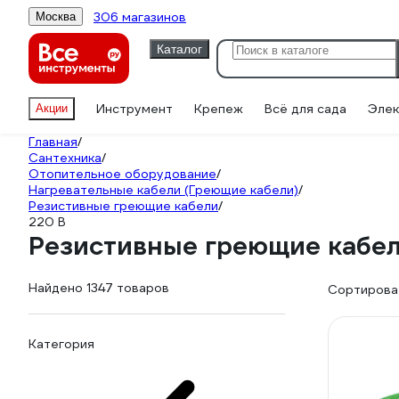
306 магазинов
Москва
Каталог
Инструмент
Крепеж
Всё для сада
Элек
Акции
Главная
/
Сантехника
/
Отопительное оборудование
/
Нагревательные кабели (Греющие кабели)
/
Резистивные греющие кабели
/
220 В
Резистивные греющие кабел
Найдено 1347 товаров
Сортироват
Категория