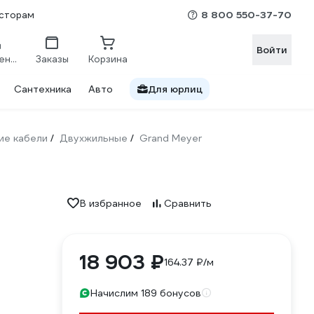
8 800 550-37-70
сторам
Войти
Сравнение
Заказы
Корзина
Сантехника
Авто
Для юрлиц
ие кабели
Двухжильные
Grand Meyer
/
/
В избранное
Сравнить
18 903 ₽
164.37 ₽/м
Начислим 189 бонусов