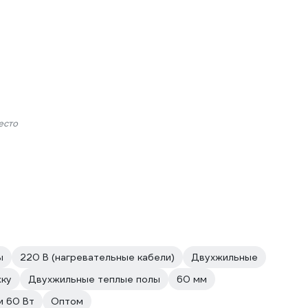
есто
ы
220 В (нагревательные кабели)
Двухжильные
жку
Двухжильные теплые полы
60 мм
и 60 Вт
Оптом