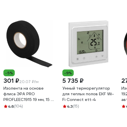
-5%
-9%
301 ₽
5 735 ₽
2
20.07 ₽/м
Изолента на основе
Умный терморегулятор
Из
флиса ЭРА PRO
для теплых полов EKF Wi-
19
PROFLEEC1915 19 мм, 15 м,
Fi Connect ett-4
ав
0,3 мм, черная Б0057181
19
4.6
(104)
4.3
(15)