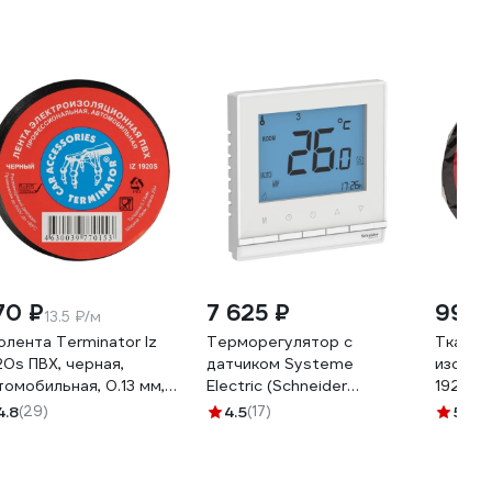
70 ₽
7 625 ₽
998 
13.5 ₽/м
олента Terminator Iz
Терморегулятор с
Тканев
20s ПВХ, черная,
датчиком Systeme
изолент
томобильная, 0.13 мм,
Electric (Schneider
1925 fa
 мм, 20 м 2000251
Electric) AtlasDesign,
толщин
4.8
(29)
4.5
(17)
5
(8)
Белый, +5 до +35C, 16 A
20008
ATN000138