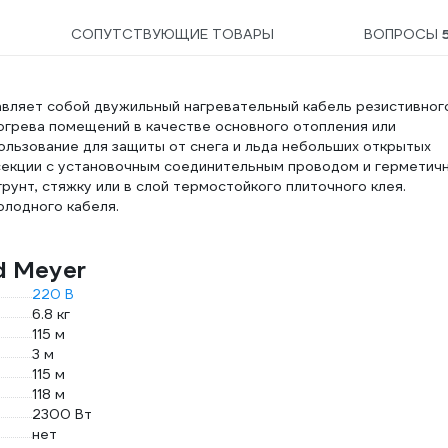
СОПУТСТВУЮЩИЕ ТОВАРЫ
ВОПРОСЫ
вляет собой двужильный нагревательный кабель резистивног
огрева помещений в качестве основного отопления или
льзование для защиты от снега и льда небольших открытых
 секции с установочным соединительным проводом и герметич
рунт, стяжку или в слой термостойкого плиточного клея.
олодного кабеля.
d Meyer
220 В
6.8 кг
115 м
3 м
115 м
118 м
2300 Вт
нет