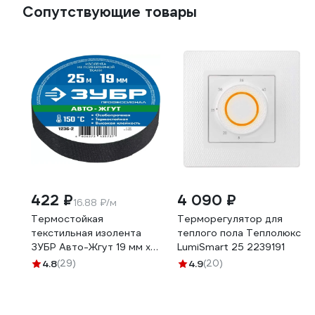
Сопутствующие товары
422 ₽
4 090 ₽
16.88 ₽/м
Термостойкая
Терморегулятор для
текстильная изолента
теплого пола Теплолюкс
ЗУБР Авто-Жгут 19 мм х
LumiSmart 25 2239191
25 м 1236-2
4.8
(29)
4.9
(20)