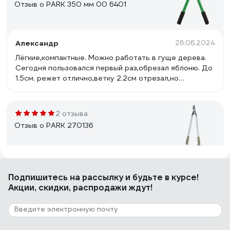
Отзыв о PARK 350 мм 00 6401
Александр
26.06.2024
Лёгкие,компактные. Можно работать в гуще дерева.
Сегодня пользовался первый раз,обрезал яблоню. До
1.5см. режет отлично,ветку 2.2см отрезал,но
пришлось приложить усилие.
2 отзыва
Отзыв о PARK 270136
сергей
26.01.2026
Подпишитесь
на рассылку
и будьте в курсе!
Свою функцию выполняет
Акции, скидки, распродажи ждут!
6 отзывов
Отзыв о PARK 1212 270139