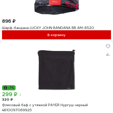
896 ₽
Шарф-бандана LUCKY JOHN BANDANA BB AM-6520
В корзину
-7%
299 ₽
320 ₽
Флисовый баф с утяжкой PAYER Нургуш черный
4610097069925