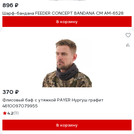
896 ₽
Шарф-бандана FEEDER CONCEPT BANDANA CM AM-6528
В корзину
370 ₽
Флисовый баф с утяжкой PAYER Нургуш графит
4610097079955
4.2
(9)
В корзину