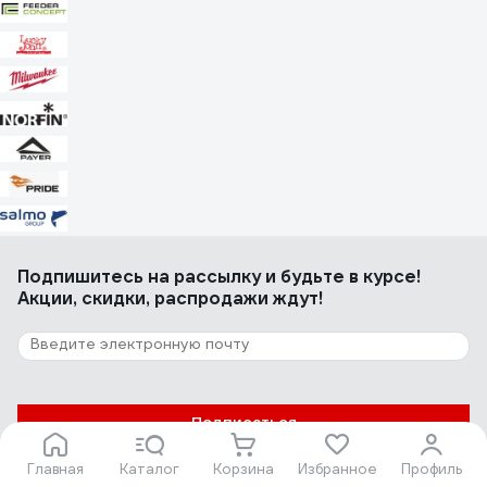
Евгений Е.
09.08.2023
Лёгкая, эластичная, симпатичная, двухсторонняя (верх-низ
имеется в виду), длииинная.
15 отзывов
Отзыв о гейторе-маске Milwaukee PERFORMANCE-R
Андрей А.
01.07.2024
+
Подпишитесь
на рассылку
и будьте в курсе!
Акции, скидки, распродажи ждут!
Подписаться
Главная
Каталог
Корзина
Избранное
Профиль