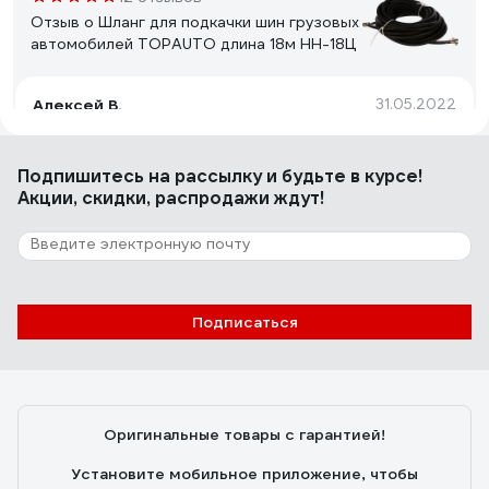
Отзыв о Шланг для подкачки шин грузовых
автомобилей TOPAUTO длина 18м HH-18Ц
Алексей В.
31.05.2022
шланг отличного качества, пробывал в деле, очень
мягкий, советую
Подпишитесь
на рассылку
и будьте в курсе!
Акции, скидки, распродажи ждут!
17 отзывов
Отзыв о Шланг подкачки шин грузовых
автомобилей TOPAUTO длина 24м HH-
24Ц
Подписаться
Евгений К.
24.07.2023
качество
Оригинальные товары с гарантией!
Установите мобильное приложение, чтобы