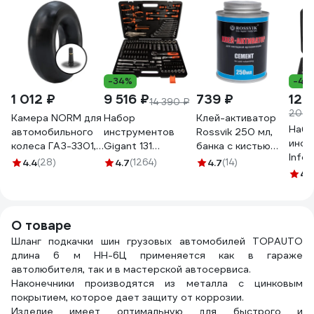
-34%
-41
1 012 ₽
9 516 ₽
739 ₽
12 
14 390 ₽
20 6
Камера NORM для
Набор
Клей-активатор
Набо
автомобильного
инструментов
Rossvik 250 мл,
инст
колеса ГАЗ-3301,
Gigant 131
банка с кистью
Infor
Газель, R16
предмет, Сталь
K.025.K.2
4.4
(28)
4.7
(1264)
4.7
(14)
пред
дюймов / ширина
Cr-V GAS 131
4.
1/4" 
профиля до 185мм
Cr-V,
НОРМ 175/185-16
Проф
H
О товаре
06-0
Шланг подкачки шин грузовых автомобилей TOPAUTO
длина 6 м НН-6Ц применяется как в гараже
автолюбителя, так и в мастерской автосервиса.
Наконечники производятся из металла с цинковым
покрытием, которое дает защиту от коррозии.
Изделие имеет оптимальную для быстрого и