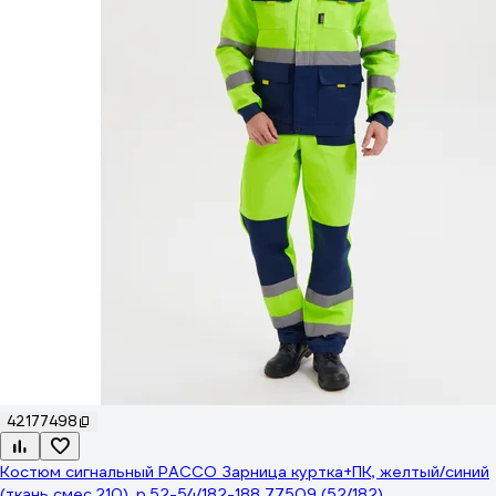
42177498
Костюм сигнальный РАССО Зарница куртка+ПК, желтый/синий
(ткань смес.210), р.52-54/182-188 77509 (52/182)