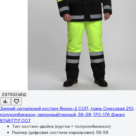
29793248
Зимний сигнальный костюм Яркон-2 СОП, ткань Смесовая 210,
полукомбинезон, лимонный/черный, 56-58; 170-176 Факел
87487717.007
Тип:
костюм-двойка (куртка + полукомбинезон)
Размер (цифровая система маркировки):
56-58