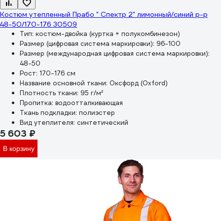
Костюм утепленный Прабо " Спектр 2" лимонный/синий р-р
48-50/170-176 30509
Тип:
костюм-двойка (куртка + полукомбинезон)
Размер (цифровая система маркировки):
96-100
Размер (международная цифровая система маркировки):
48-50
Рост:
170-176 см
Название основной ткани:
Оксфорд (Oxford)
Плотность ткани:
95 г/м²
Пропитка:
водоотталкивающая
Ткань подкладки:
полиэстер
Вид утеплителя:
синтетический
5 603 ₽
В корзину