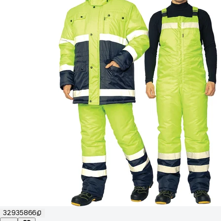
32935866