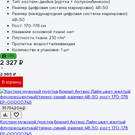
Тип:
костюм-двойка (куртка + полукомбинезон)
Размер (цифровая система маркировки):
48-50
Размер (международная цифровая система маркировки):
48-50
Рост:
170-176 см
Название основной ткани:
нет
Плотность ткани:
210 г/м²
Пропитка:
водоотталкивающая
Количество в упаковке:
1 шт
-9%
2 327 ₽
2 565 ₽
В корзину
35754204
Костюм мужской (куртка,брюки) Антекс Лайм цвет желтый
флуоресцентный/темно-синий, размер 48-50, рост 170-176
ЕР-00000745