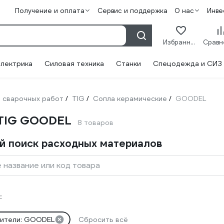
Получение и оплата
Сервис и поддержка
О нас
Инве
Избранное
лектрика
Силовая техника
Станки
Спецодежда и СИЗ
 сварочных работ
TIG
Сопла керамические
GOODEL
/
/
/
 TIG GOODEL
8 товаров
й поиск расходных материалов
 название или код товара
:
ители: GOODEL
Сбросить всё