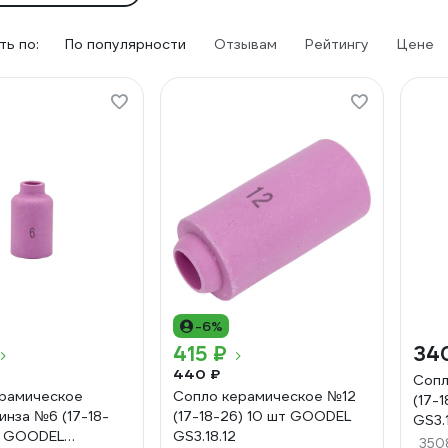
ь по:
По популярности
Отзывам
Рейтингу
Цене
-6%
415 ₽
34
440 ₽
Сопл
рамическое
Сопло керамическое №12
(17-
инза №6 (17-18-
(17-18-26) 10 шт GOODEL
GS3.
т GOODEL
GS3.18.12
350