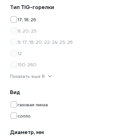
Тип TIG-горелки
17; 18; 26
9; 20; 25
9; 17; 18; 20; 22; 24; 25; 26
12
150; 260
Показать еще 8
Вид
газовая линза
сопло
Диаметр, мм