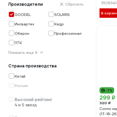
GS3.18.0
3508340
Производители
Сбросить
В корзи
GOODEL
SOLARIS
Инсвартех
Кедр
Оберон
Профессионал
ПТК
Показать еще 9
Страна производства
Китай
Россия
-7%
299 ₽
Высокий рейтинг
320 ₽
4 и 5 звезд
Сопло к
(17-18-2