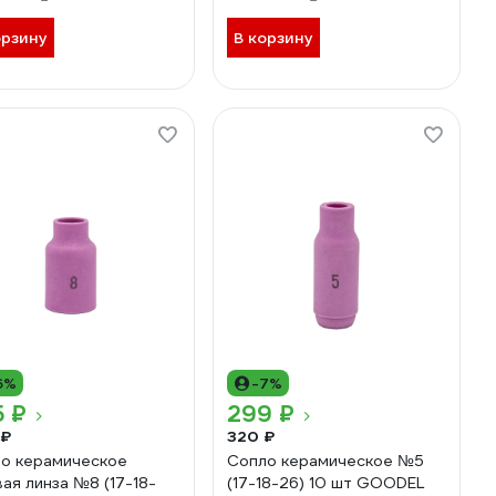
орзину
В корзину
6%
-7%
5 ₽
299 ₽
 ₽
320 ₽
о керамическое
Сопло керамическое №5
вая линза №8 (17-18-
(17-18-26) 10 шт GOODEL