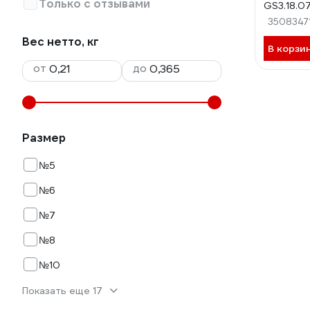
Только с отзывами
GS3.18.0
3508347
Вес нетто, кг
В корзи
от
до
Размер
№5
№6
№7
№8
№10
Показать еще 17