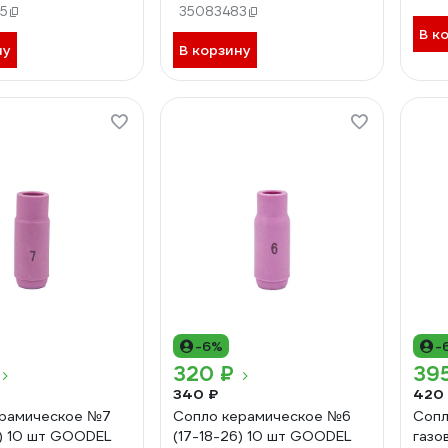
6G
5
35083483
В к
ну
В корзину
-6%
-
320 ₽
39
340 ₽
420
ерамическое №7
Сопло керамическое №6
Сопл
6) 10 шт GOODEL
(17-18-26) 10 шт GOODEL
газо