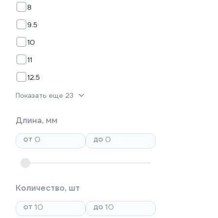
8
9.5
10
11
12.5
Показать еще 23
Длина, мм
от
до
Количество, шт
от
до