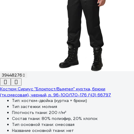
39448276
Костюм Сириус "Блокпост/Вымпел" куртка, брюки
(тк.смесовая), черный, р. 96-100/170-176 (ЧЗ) 66797
Тип:
костюм-двойка (куртка + брюки)
Тип застежки:
молния
Плотность ткани:
200 г/м²
Состав ткани:
80% полиэфир, 20% хлопок
Тип основной ткани:
смесовая
Название основной ткани:
нет