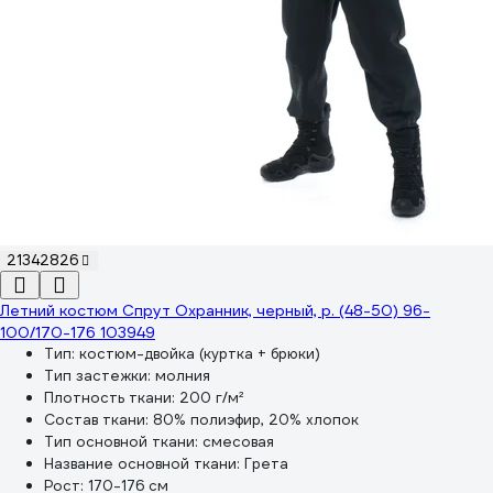
21342826
Летний костюм Спрут Охранник, черный, р. (48-50) 96-
100/170-176 103949
Тип:
костюм-двойка (куртка + брюки)
Тип застежки:
молния
Плотность ткани:
200 г/м²
Состав ткани:
80% полиэфир, 20% хлопок
Тип основной ткани:
смесовая
Название основной ткани:
Грета
Рост:
170-176 см