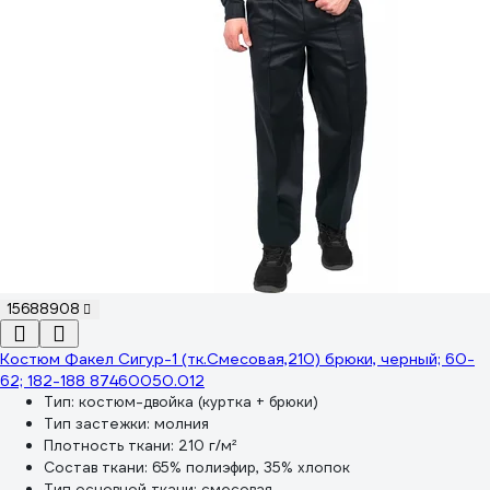
15688908
Костюм Факел Сигур-1 (тк.Смесовая,210) брюки, черный; 60-
62; 182-188 87460050.012
Тип:
костюм-двойка (куртка + брюки)
Тип застежки:
молния
Плотность ткани:
210 г/м²
Состав ткани:
65% полиэфир, 35% хлопок
Тип основной ткани:
смесовая