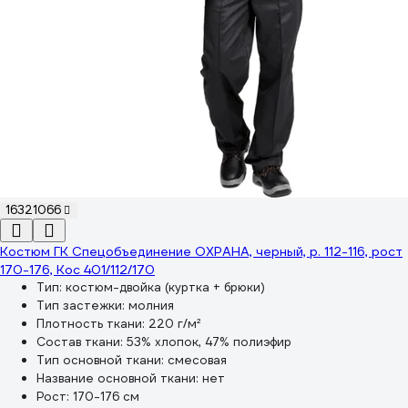
16321066
Костюм ГК Спецобъединение ОХРАНА, черный, р. 112-116, рост
170-176, Кос 401/112/170
Тип:
костюм-двойка (куртка + брюки)
Тип застежки:
молния
Плотность ткани:
220 г/м²
Состав ткани:
53% хлопок, 47% полиэфир
Тип основной ткани:
смесовая
Название основной ткани:
нет
Рост:
170-176 см