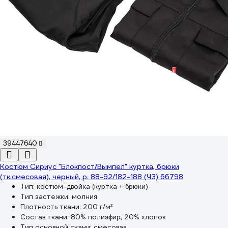
39447640
Костюм Сириус "Блокпост/Вымпел" куртка, брюки
(тк.смесовая), черный, р. 88-92/182-188 (ЧЗ) 66798
Тип:
костюм-двойка (куртка + брюки)
Тип застежки:
молния
Плотность ткани:
200 г/м²
Состав ткани:
80% полиэфир, 20% хлопок
Тип основной ткани:
смесовая