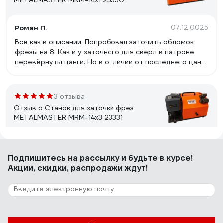
METALMASTER MRM-14x1 23330
Роман П.
07.12.0025
Все как в описании. Попробовал заточить обломок
фрезы на 8. Как и у заточного для сверл в патроне
перевёрнуты цанги. Но в отличии от последнего цанга
защелкивается в гайку патрона, а не упирается
просто в подшипник. В особенность заточки нужно
отнести установку фрезы в патрон и установку
3 отзыва
диаметра фрезы на станке. при неправильной
Отзыв о Cтанок для заточки фрез
установке получается слишком тонкая режущая
METALMASTER MRМ-14x3 23331
ленточка. В общем надо приноровится к станку. В
общем рекомендую.
Олег Г.
24.10.0025
Подпишитесь
на рассылку
и будьте в курсе!
Станок пиосто замечательный. Заточил фрезы как
Акции, скидки, распродажи ждут!
заводские.