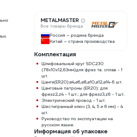
METALMASTER
льно
Все товары бренда
Россия — родина бренда
мых
Китай — страна производства
Комплектация
Шлифовальный круг SDC230
(78х10х12,63мм)для фрез тв. сплав - 1
шт.
Цанги(ER20):⌀4,⌀6,⌀8,⌀10,⌀12,⌀14-6 шт.
Цанговые патроны (ER20): для
фрезz2,z4 - 1 шт.; для фрезz3,z6 - 1 шт.
Электрический провод - 1 шт.
Шестигранный ключ (3, 4, 5 и 6 мм) - 4
шт.
Руководство по эксплуатации на
русском языке.
Информация об упаковке