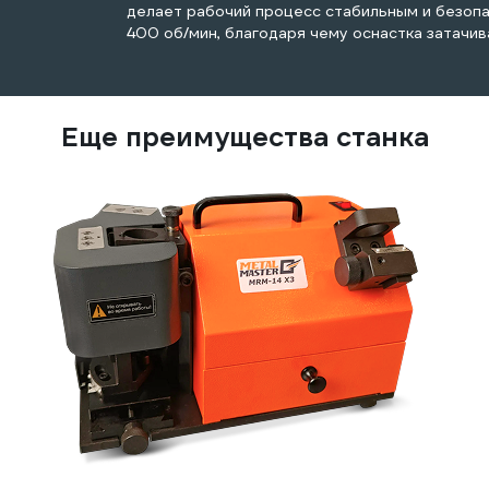
делает рабочий процесс стабильным и безоп
400 об/мин, благодаря чему оснастка затачив
Еще преимущества станка