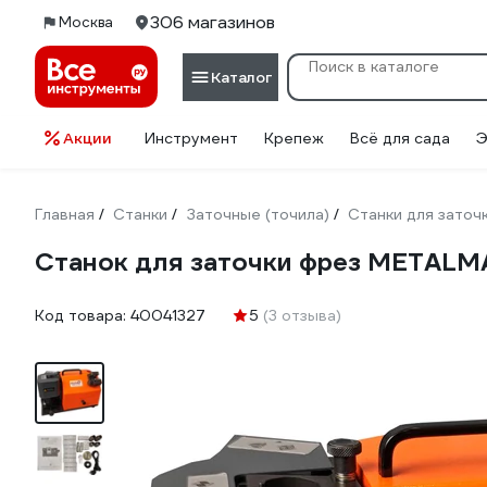
306 магазинов
Москва
Каталог
Акции
Инструмент
Крепеж
Всё для сада
Э
Главная
Станки
Заточные (точила)
Станки для заточ
/
/
/
Cтанок для заточки фрез METALM
Код товара:
40041327
5
(3 отзыва)