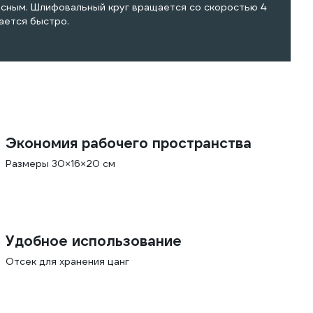
асным. Шлифовальный круг вращается со скоростью 4
ается быстро.
Экономия рабочего пространства
Размеры 30×16×20 см
Удобное использование
Отсек для хранения цанг