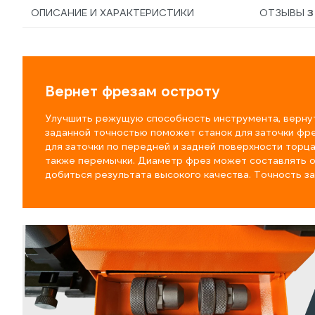
ОПИСАНИЕ И ХАРАКТЕРИСТИКИ
ОТЗЫВЫ
3
Вернет фрезам остроту
Улучшить режущую способность инструмента, верну
заданной точностью поможет станок для заточки ф
для заточки по передней и задней поверхности торца
также перемычки. Диаметр фрез может составлять от
добиться результата высокого качества. Точность за