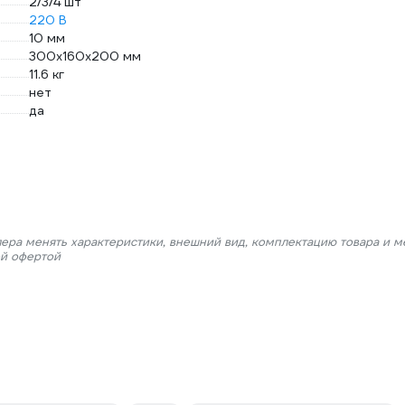
2/3/4 шт
220 В
10 мм
300х160х200 мм
11.6 кг
нет
да
лера менять характеристики, внешний вид, комплектацию товара и м
ой офертой