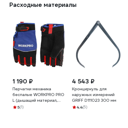
Расходные материалы
1 190 ₽
4 543 ₽
Перчатки механика
Кронциркуль для
беспалые WORKPRO PRO
наружных измерений
L (дышащий материал,
GRIFF D111023 300 мм
встроеное полотенце
5
(1)
4.4
(5)
,ширина по ладони 112мм)
, WP371019