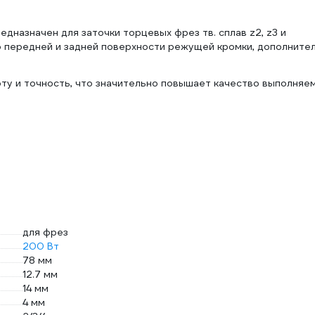
дназначен для заточки торцевых фрез тв. сплав z2, z3 и
по передней и задней поверхности режущей кромки, дополните
ту и точность, что значительно повышает качество выполняе
для фрез
200 Вт
78 мм
12.7 мм
14 мм
4 мм