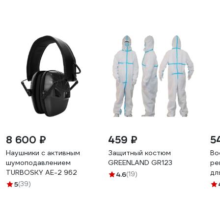
8 600 ₽
459 ₽
5
Наушники с активным
Защитный костюм
Во
шумоподавлением
GREENLAND GR123
ре
TURBOSKY AE-2 962
дл
4.6
(19)
10
5
(39)