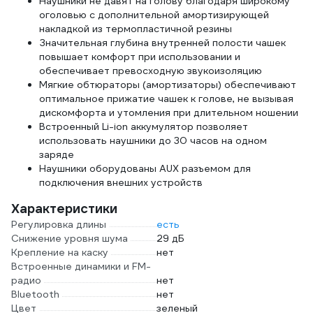
Наушники не давят на голову благодаря широкому
оголовью с дополнительной амортизирующей
накладкой из термопластичной резины
Значительная глубина внутренней полости чашек
повышает комфорт при использовании и
обеспечивает превосходную звукоизоляцию
Мягкие обтюраторы (амортизаторы) обеспечивают
оптимальное прижатие чашек к голове, не вызывая
дискомфорта и утомления при длительном ношении
Встроенный Li-ion аккумулятор позволяет
использовать наушники до 30 часов на одном
заряде
Наушники оборудованы AUX разъемом для
подключения внешних устройств
Характеристики
Регулировка длины
есть
Снижение уровня шума
29 дБ
Крепление на каску
нет
Встроенные динамики и FM-
радио
нет
Bluetooth
нет
Цвет
зеленый