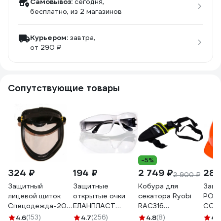
Самовывоз:
сегодня,
бесплатно
, из 2 магазинов
Курьером:
завтра,
от 290 ₽
Сопутствующие товары
-5%
324 ₽
194 ₽
2 749 ₽
285
2 900 ₽
Защитный
Защитные
Кобура для
Защи
лицевой щиток
открытые очки
секатора Ryobi
РОС
Спецодежда-2000
ЕЛАНПЛАСТ
RAC316
СОМЗ
НБТ-ЕВРО 1040
ОЧК201
5132005026
Trek
4.6
(153)
4.7
(256)
4.8
(8)
4.