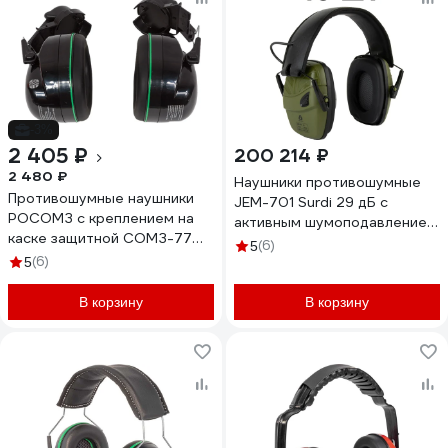
-3%
2 405 ₽
200 214 ₽
2 480 ₽
Наушники противошумные
Противошумные наушники
JEM-701 Surdi 29 дБ с
РОСОМЗ с креплением на
активным шумоподавлением,
каске защитной СОМЗ-77
40шт Jeta Safety JEM-701-
(6)
5
Зебра PREMIUM, 33 дб 67772
(6)
box
5
В корзину
В корзину