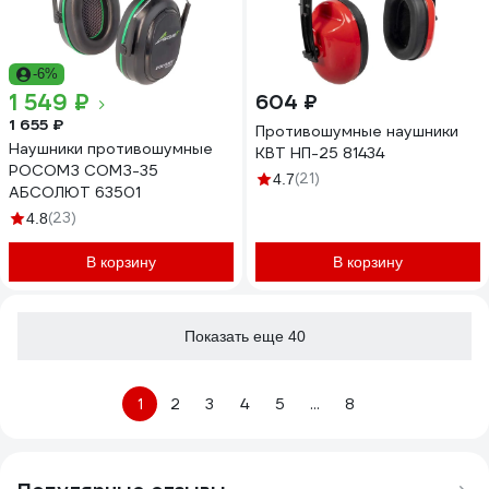
-6%
1 549 ₽
604 ₽
1 655 ₽
Противошумные наушники
Наушники противошумные
КВТ НП-25 81434
РОСОМЗ СОМЗ-35
(21)
4.7
АБСОЛЮТ 63501
(23)
4.8
В корзину
В корзину
Показать еще 40
1
2
3
4
5
...
8