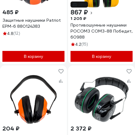
-28%
867 ₽
485 ₽
1 205 ₽
Защитные наушники Patriot
Противошумные наушники
EPM-6 880124383
РОСОМЗ СОМЗ-88 Победит,
(12)
4.8
60988
(15)
4.2
В корзину
В корзину
204 ₽
2 372 ₽