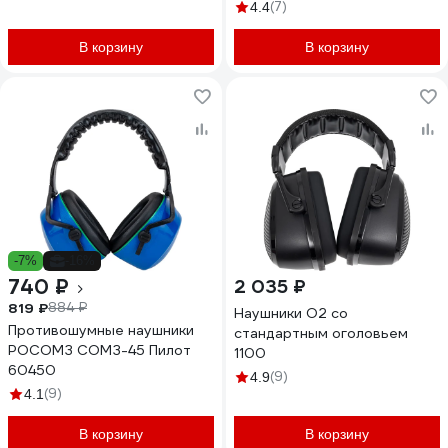
(7)
4.4
В корзину
В корзину
-7%
-16%
740 ₽
2 035 ₽
819 ₽
884 ₽
Наушники О2 со
Противошумные наушники
стандартным оголовьем
РОСОМЗ СОМЗ-45 Пилот
1100
60450
(9)
4.9
(9)
4.1
В корзину
В корзину