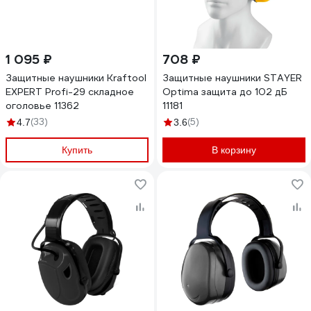
1 095 ₽
708 ₽
Защитные наушники Kraftool
Защитные наушники STAYER
EXPERT Profi-29 складное
Optima защита до 102 дБ
оголовье 11362
11181
(33)
(5)
4.7
3.6
Купить
В корзину