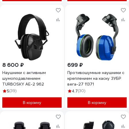
8 600 ₽
699 ₽
Наушники с активным
Противошумные наушники с
шумоподавлением
креплением на каску ЗУБР
TURBOSKY AE-2 962
вега-27 11371
(39)
(30)
5
4.7
В корзину
В корзину