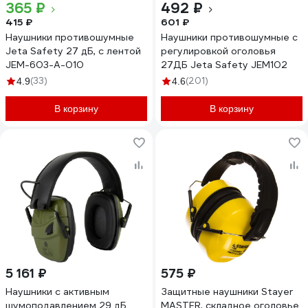
365 ₽
492 ₽
415 ₽
601 ₽
Наушники противошумные
Наушники противошумные с
Jeta Safety 27 дБ, с лентой
регулировкой оголовья
JEM-603-A-010
27ДБ Jeta Safety JEM102
(33)
(201)
4.9
4.6
В корзину
В корзину
5 161 ₽
575 ₽
Наушники с активным
Защитные наушники Stayer
шумоподавлением 29 дБ
MASTER, складное оголовье