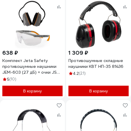
638 ₽
1 309 ₽
Комплект Jeta Safety
Противошумные складные
противошумные наушники
наушники КВТ НП-35 81436
JEM-603 (27 дБ) + очки JSG-
(21)
4.2
9911 JEM603-9911
(10)
5
В корзину
В корзину