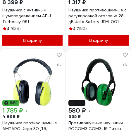
8 399 ₽
1 317 ₽
Наушники с активным
Наушники противошумные с
шумоподавлением AE-1
регулировкой оголовья 28
Turbosky 961
дБ Jeta Safety JEM-001
(28)
(82)
4.9
4.7
В корзину
В корзину
-64%
-13%
1 785 ₽
580 ₽
4 968 ₽
665 ₽
Наушники противошумные
Противошумные наушники
АМПАРО Кедр 30 Дб,
РОСОМЗ СОМЗ-15 Титан