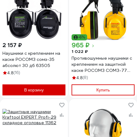
-6%
965 ₽
2 157 ₽
1 022 ₽
Наушники с креплением на
Противошумные наушники с
каске РОСОМЗ сомз-35
креплением на защитной
абсолют 30 дб 63505
каске РОСОМЗ СОМЗ-77
(16)
4.8
Победа 60677
(8)
4.8
В корзину
Купить