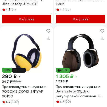
Jeta Safety JEM-701
11386
(31)
(85)
4.8
4.4
В корзину
В корзину
-10%
-25%
-15%
290 ₽
1 305 ₽
1 528 ₽
347 ₽
385 ₽
Противошумные наушники
Противошумные наушники
Jeta Safety 29ДБ с
РОСОМЗ СОМЗ-1 ЯГУАР
регулировкой оголовья JEM-
60100
101
(60)
(207)
4.8
4.7