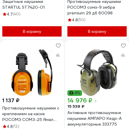
Защитные наушники
Противошумные наушники
STARTUL ST7420-01
РОСОМЗ сомз-9 зебра
premium 29 дб 60098
(40)
4.7
(50)
4.8
В корзину
В корзину
-4%
14 976 ₽
1 137 ₽
15 538 ₽
Противошумные наушники с
Активные противошумные
креплением на каске
наушники АМПАРО Кедр-А
РОСОМЗ СОМЗ-25 Ямал
аккумуляторные 333775
60254
(12)
4.8