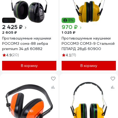
-7%
-5%
2 425 ₽
970 ₽
2 605 ₽
1 025 ₽
Противошумные наушники
Противошумные наушники
РОСОМЗ сомз-88 зебра
РОСОМЗ СОМЗ-9 Стальной
premium 34 дб 60882
ГЕПАРД 28дБ 60900
(20)
(11)
4.9
4.1
В корзину
В корзину