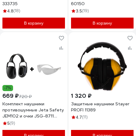
333735
60150
(18)
(19)
4.8
3.5
В корзину
В корзину
-7%
669 ₽
1 320 ₽
720 ₽
Комплект наушники
Защитные наушники Stayer
противошумные Jeta Safety
PROFI 11389
JEM102 и очки JSG-8711
(11)
4.7
JEM102-8711
(9)
5
В корзину
В корзину