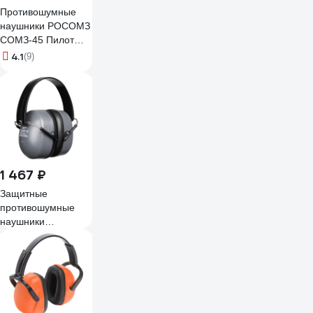
Противошумные
наушники РОСОМЗ
СОМЗ-45 Пилот
60450
4.1
(9)
1 467 ₽
Защитные
противошумные
наушники
COVERGUARD
MAX500
3435241310507