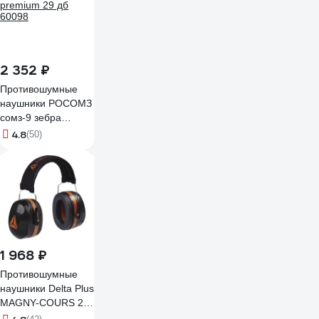
2 352 ₽
Противошумные
наушники РОСОМЗ
сомз-9 зебра
premium 29 дб
4.8
(50)
60098
1 968 ₽
Противошумные
наушники Delta Plus
MAGNY-COURS 2
MAGN2NO