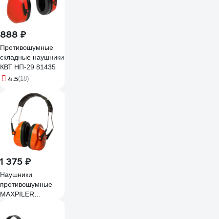
888 ₽
Противошумные
складные наушники
КВТ НП-29 81435
4.5
(18)
1 375 ₽
Наушники
противошумные
MAXPILER
(пассивные,
стальное оголовье,