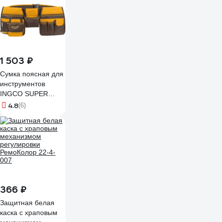
1 503 ₽
Сумка поясная для
инструментов
INGCO SUPER
10+2 регулировка
4.8
(6)
пояса 92-127 см
HTBP020328
366 ₽
Защитная белая
каска с храповым