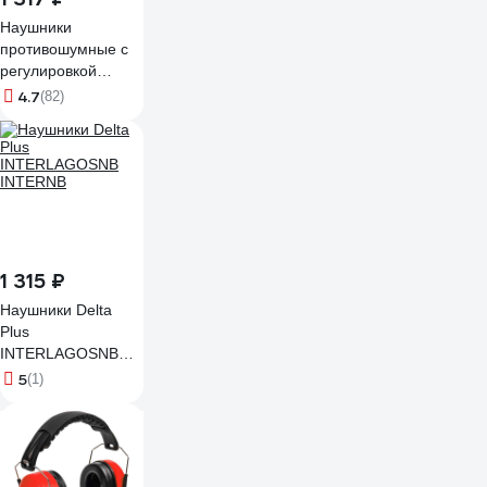
Наушники
противошумные с
регулировкой
оголовья 28 дБ Jeta
4.7
(82)
Safety JEM-001
1 315 ₽
Наушники Delta
Plus
INTERLAGOSNB
INTERNB
5
(1)