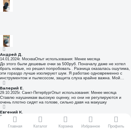
Андрей Д.
14.01.2024
г. Москва
Опыт использования: Менее месяца
До этого были дешевые очки за 500руб. Поначалу даже не хотел
брать новые, но решил попробовать . Разница оказалась ошутима,
эти гораздо лучше изолируют шум. Я работаю одновременно с
инструментом и пылесосом, защита слуха крайне важна. Мой
совет - не экономьте, доплатите небольшую сумму, но лучше
берите качество. А то что пишут некоторые неудобно регулировать
Валерий Е.
- по мне так всенормально регулируется, вообще нет проблем.
29.10.2025
г. Санкт-Петербург
Опыт использования: Менее месяца
Ставлю наушникам высокую оценку, но они не регулируются и
очень плотно сидят на голове, сильно давя на макушку
Евгений К.
15.05.2024
г. Долгопрудный
Опыт использования: Менее месяца
Качественный материал, хорошее прилегание, и не сильно
плотное, и не свободное. Довольно прилично снижают шум.
Главная
Каталог
Корзина
Избранное
Профиль
Удобно складываются для хранения.