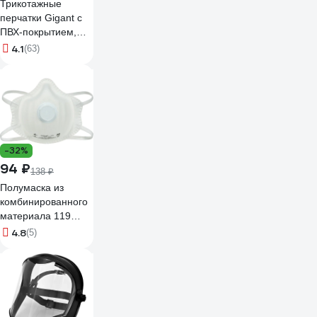
Трикотажные
перчатки Gigant с
ПВХ-покрытием,
серые GGC-13
4.1
(63)
-32%
94 ₽
138 ₽
Полумаска из
комбинированного
материала 119
ЮЛИЯ 20490
4.8
(5)