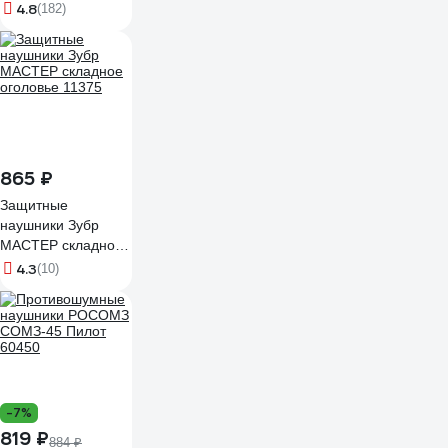
оливковые, 32 дБ
4.8
(182)
JEM-201
865 ₽
Защитные
наушники Зубр
МАСТЕР складное
оголовье 11375
4.3
(10)
-7%
819 ₽
884 ₽