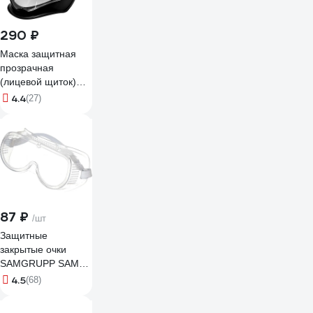
290 ₽
Маска защитная
прозрачная
(лицевой щиток)
SEBMET
4.4
(27)
TD073003001
87 ₽
/шт
Защитные
закрытые очки
SAMGRUPP SAMC-
073000001
4.5
(68)