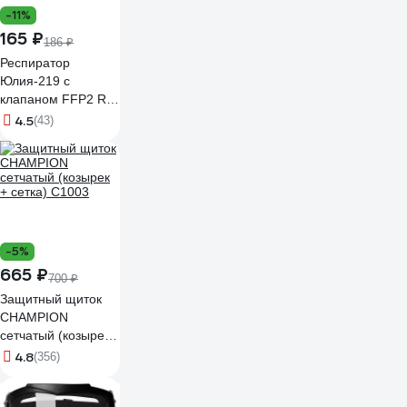
-11%
165 ₽
186 ₽
Респиратор
Юлия-219 с
клапаном FFP2 RD
Респираторный
4.5
(43)
комплекс 20478
-5%
665 ₽
700 ₽
Защитный щиток
CHAMPION
сетчатый (козырек
+ сетка) C1003
4.8
(356)