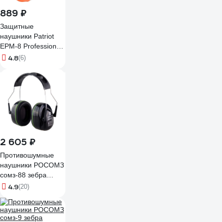
889 ₽
Защитные
наушники Patriot
EPM-8 Professional
880124385
4.8
(6)
2 605 ₽
Противошумные
наушники РОСОМЗ
сомз-88 зебра
premium 34 дб
4.9
(20)
60882