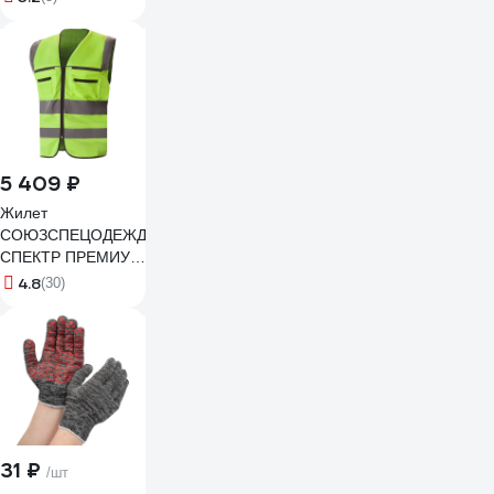
5 409 ₽
Жилет
СОЮЗСПЕЦОДЕЖДА
СПЕКТР ПРЕМИУМ
лимонный р. 52-
4.8
(30)
54/XL
2000000036359
31 ₽
/шт