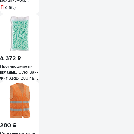
механизмом
регулировки
4.8
(5)
РемоКолор 22-4-
007
4 372 ₽
Противошумный
вкладыш Uvex Ван-
Фит 31dB, 200 пар
2112046
280 ₽
Сигнальный жилет