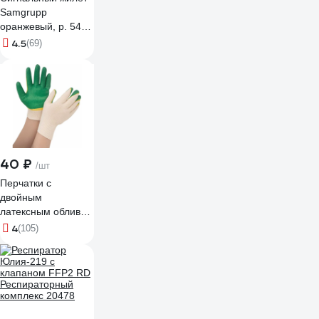
Samgrupp
оранжевый, р. 54-
56 SAMC-
4.5
(69)
022200002
40 ₽
/шт
Перчатки с
двойным
латексным обливом
Gigant 13 класс,1
4
(105)
пара, зеленые
GGL-16