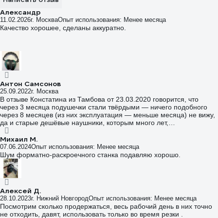
Александр
11.02.2026
г. Москва
Опыт использования: Менее месяца
Качество хорошее, сделаны аккуратно.
Антон Самсонов
25.09.2022
г. Москва
В отзыве Констатина из Тамбова от 23.03.2020 говорится, что
через 3 месяца подушечки стали твёрдыми — ничего подобного
через 8 месяцев (из них эксплуатация — меньше месяца) не вижу,
да и старые дешёвые наушники, которым много лет,
демонстрируют, что поролон даже на открытом воздухе
не твердеет быстрее, чем за несколько десятков лет.
Михаил М.
07.06.2024
Опыт использования: Менее месяца
Шум форматно-раскроечного станка подавляю хорошо.
Алексей Д.
28.10.2023
г. Нижний Новгород
Опыт использования: Менее месяца
Посмотрим сколько продержаться, весь рабочий день в них точно
не отходить, давят, использовать только во время резки .