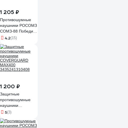
1 205 ₽
Противошумные
наушники РОСОМЗ
СОМЗ-88 Победит,
60988
4.2
(15)
1 200 ₽
Защитные
противошумные
наушники
COVERGUARD
5
(3)
MAX400
3435241310408