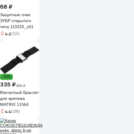
68 ₽
Защитные очки
ЗУБР открытого
типа 110325_z01
4.2
(115)
-13%
335 ₽
386 ₽
Магнитный браслет
для крепежа
MATRIX 11564
4.4
(198)