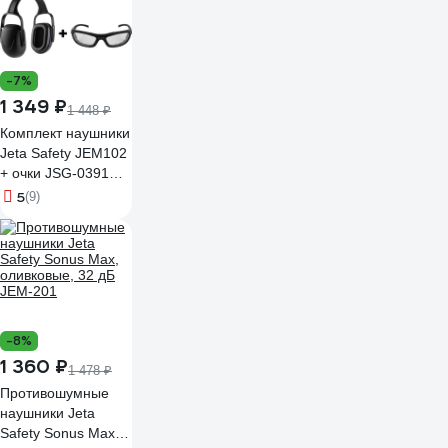
до 108дБ
(SNR=28дБ) MSE-
102
-7%
1 349 ₽
1 448 ₽
Комплект наушники
Jeta Safety JEM102
+ очки JSG-0391
JEM102-0391
5
(9)
-8%
1 360 ₽
1 478 ₽
Противошумные
наушники Jeta
Safety Sonus Max,