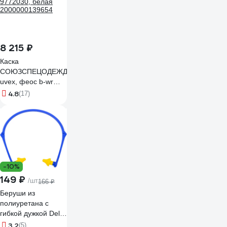
8 215 ₽
Каска
СОЮЗСПЕЦОДЕЖДА
uvex, феос b-wr
9772030, белая
4.8
(17)
2000000139654
-10%
149 ₽
/шт
166 ₽
Беруши из
полиуретана с
гибкой дужкой Delta
Plus CONICAP01JA
3.2
(5)