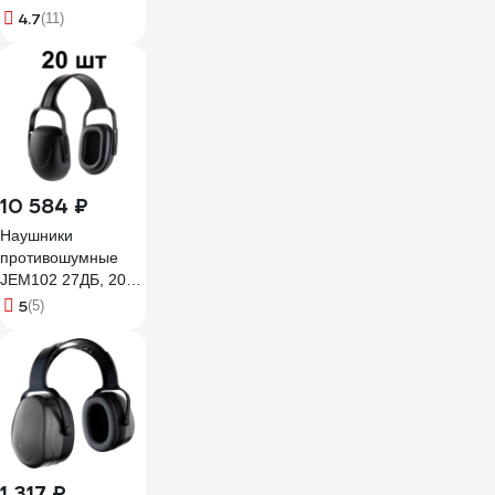
4.7
(11)
10 584 ₽
Наушники
противошумные
JEM102 27ДБ, 20шт
Jeta Safety JEM102-
5
(5)
box
1 317 ₽