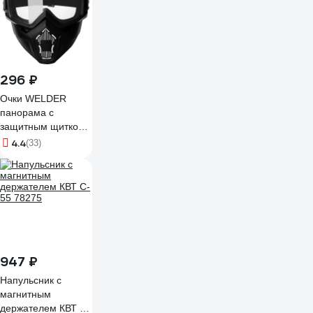
296 ₽
Очки WELDER
панорама с
защитным щитком
ОЗТП-5-Ч
4.4
(33)
947 ₽
Напульсник с
магнитным
держателем КВТ C-