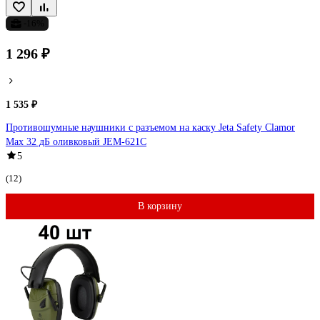
-16%
1 296 ₽
1 535 ₽
Противошумные наушники с разъемом на каску Jeta Safety Clamor
Max 32 дБ оливковый JEM-621C
5
(12)
В корзину