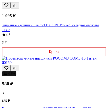
1 095 ₽
Защитные наушники Kraftool EXPERT Profi-29 складное оголовье
11362
4.7
(33)
Купить
-13%
580 ₽
665 ₽