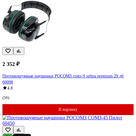
2 352 ₽
Противошумные наушники РОСОМЗ сомз-9 зебра premium 29 дб
60098
4.8
(50)
В корзину