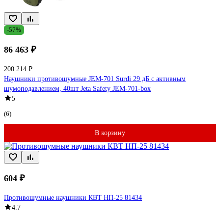
-57%
86 463 ₽
200 214 ₽
Наушники противошумные JEM-701 Surdi 29 дБ с активным
шумоподавлением, 40шт Jeta Safety JEM-701-box
5
(6)
В корзину
604 ₽
Противошумные наушники КВТ НП-25 81434
4.7