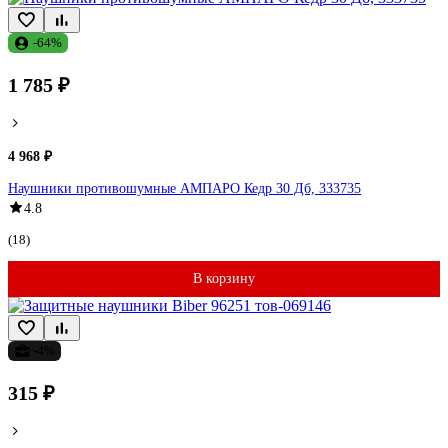
-64%
1 785 ₽
4 968 ₽
Наушники противошумные АМПАРО Кедр 30 Дб, 333735
4.8
(18)
В корзину
-4%
315 ₽