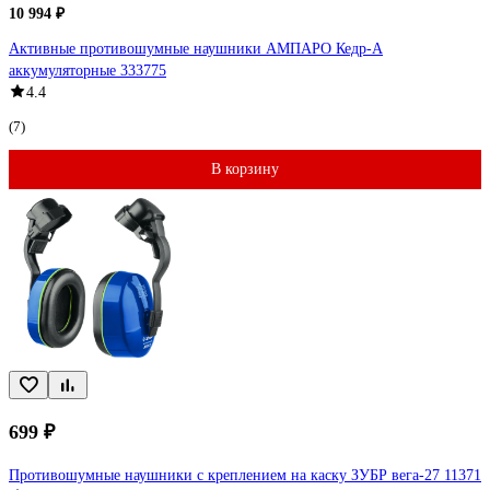
10 994 ₽
Активные противошумные наушники АМПАРО Кедр-А
аккумуляторные 333775
4.4
(7)
В корзину
699 ₽
Противошумные наушники с креплением на каску ЗУБР вега-27 11371