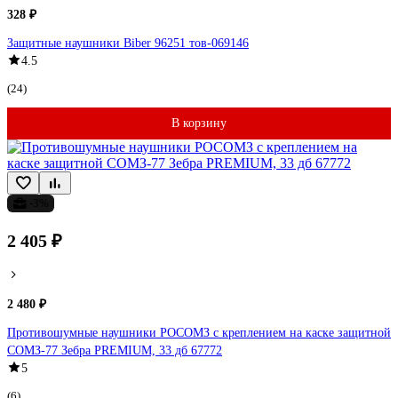
328 ₽
Защитные наушники Biber 96251 тов-069146
4.5
(24)
В корзину
-3%
2 405 ₽
2 480 ₽
Противошумные наушники РОСОМЗ с креплением на каске защитной
СОМЗ-77 Зебра PREMIUM, 33 дб 67772
5
(6)