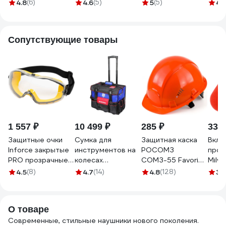
32 Дб ПРЕСТИЖ
салатовым
20шт Jeta Safety
зебр
4.8
(6)
4.6
(5)
5
(5)
4.
333780
6MX3400NSI
JEM102-box
дб 6
5450564050396
Сопутствующие товары
1 557 ₽
10 499 ₽
285 ₽
330 
Защитные очки
Сумка для
Защитная каска
Вкла
Inforce закрытые
инструментов на
РОСОМЗ
прот
PRO прозрачные
колесах
СОМЗ-55 FavoriT
Milw
линзы 04-24-02
WORKPRO WP
Trek, оранжевая
4932
4.5
(8)
4.7
(14)
4.8
(128)
3.
281048 18",
75114
сверхпрочная
500300400
О товаре
WP281048
Современные, стильные наушники нового поколения.