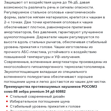
Защищают от воздействия шума до 114 дБ, давая
возможность различать речь и сигналы опасности.
Регулируемое стальное оголовье «анатомической»
формы, залитое мягким материалом, крепится к чашкам в
2-х точках. Две точки крепления оголовья к чашке
обеспечивают плотное, равномерное прилегание
амортизаторов, без давления, гарантируют улучшенное
шумопоглощение. Держатели чашек регулируются по
высоте вдоль стальных рычагов, обеспечивая стабильный
уровень прижатия к голове. Чашки изготовлены из
прочного АБС-пластика, устойчивого к воздействию
повышенной температуры и УФ-излучения.
Современные, вспененные амортизаторы произведены из
многослойного гипоаллергенного термоэластополимера.
Звукопоглощающие вкладыши из специального
вспененного полиуретана обеспечивают хорошее
поглощение шума и легко достаются из чашек для чистки.
Преимущества противошумных наушников РОСОМЗ
сомз-88 зебра premium 34 дб 60882
Стильный современный дизайн
Избирательное поглощение шума
Стабильный уровень прижатия к голове