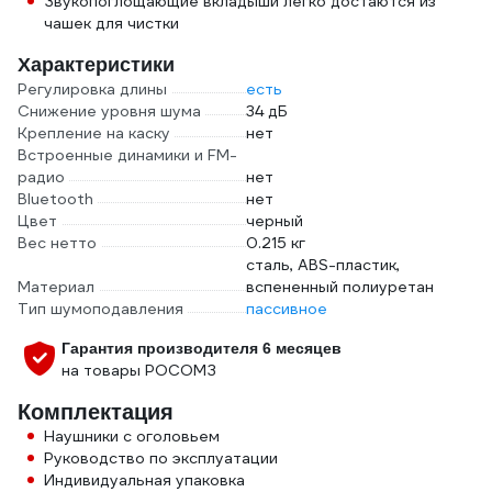
Звукопоглощающие вкладыши легко достаются из
чашек для чистки
Характеристики
Регулировка длины
есть
Снижение уровня шума
34 дБ
Крепление на каску
нет
Встроенные динамики и FM-
радио
нет
Bluetooth
нет
Цвет
черный
Вес нетто
0.215 кг
сталь, ABS-пластик,
Материал
вспененный полиуретан
Тип шумоподавления
пассивное
Гарантия производителя 6 месяцев
на товары РОСОМЗ
Комплектация
Наушники с оголовьем
Руководство по эксплуатации
Индивидуальная упаковка