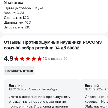
Упаковка
Единица товара: Штука
Вес, кг: 0.23
Длина, мм: 100
Ширина, мм: 160
Высота, мм: 210
Отзывы Противошумные наушники РОСОМЗ
сомз-88 зебра premium 34 дб 60882
4.9
20 отзывов
Написать отзыв
Евгений
Евгений
18.01.2025
г. Санкт-Петербург
18.01.2025
г. 
Фото в дополнение к предыдущему
Сделаны кач
отзыву, т.к. с первого раза они не
хорошая. На 
прикрепились. И да, силц давления
31дБ, низких 