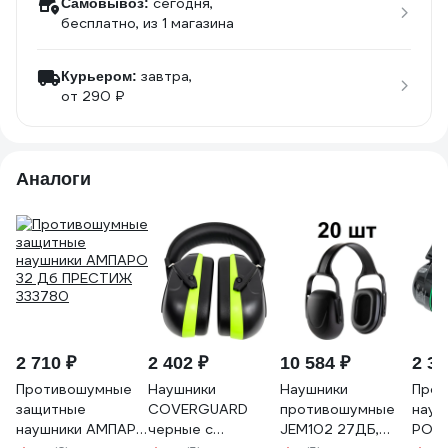
сегодня,
Самовывоз:
бесплатно
, из 1 магазина
завтра,
Курьером:
от 290 ₽
Аналоги
2 710 ₽
2 402 ₽
10 584 ₽
2 39
Противошумные
Наушники
Наушники
Прот
защитные
COVERGUARD
противошумные
науш
наушники АМПАРО
черные с
JEM102 27ДБ,
РОС