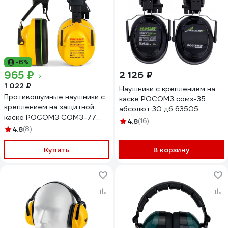
-6%
965 ₽
2 126 ₽
1 022 ₽
Наушники с креплением на
Противошумные наушники с
каске РОСОМЗ сомз-35
креплением на защитной
абсолют 30 дб 63505
каске РОСОМЗ СОМЗ-77
4.8
(16)
Победа 60677
4.8
(8)
Купить
В корзину