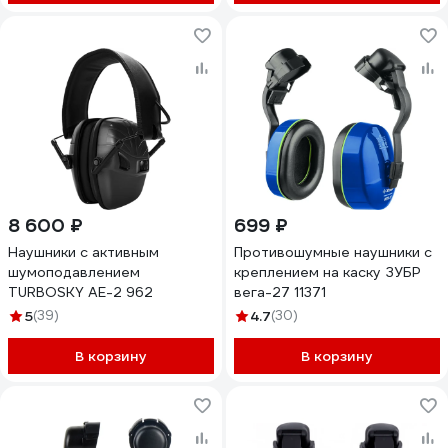
8 600 ₽
699 ₽
Наушники с активным
Противошумные наушники с
шумоподавлением
креплением на каску ЗУБР
TURBOSKY AE-2 962
вега-27 11371
5
(39)
4.7
(30)
В корзину
В корзину