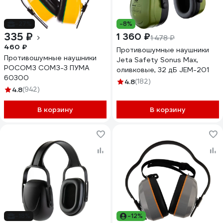
-27%
-8%
335 ₽
1 360 ₽
1 478 ₽
460 ₽
Противошумные наушники
Противошумные наушники
Jeta Safety Sonus Max,
РОСОМЗ СОМЗ-3 ПУМА
оливковые, 32 дБ JEM-201
60300
4.8
(182)
4.8
(942)
В корзину
В корзину
-18%
-12%