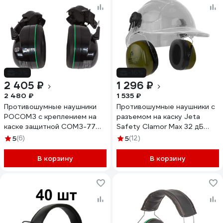
-3%
-16%
2 405 ₽
1 296 ₽
2 480 ₽
1 535 ₽
Противошумные наушники
Противошумные наушники с
РОСОМЗ с креплением на
разъемом на каску Jeta
каске защитной СОМЗ-77
Safety Clamor Max 32 дБ
Зебра PREMIUM, 33 дб 67772
оливковый JEM-621C
5
(6)
5
(12)
В корзину
В корзину