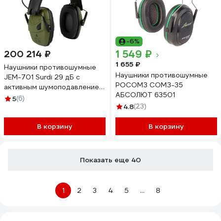
-6%
1 549 ₽
200 214 ₽
1 655 ₽
Наушники противошумные
Наушники противошумные
JEM-701 Surdi 29 дБ с
РОСОМЗ СОМЗ-35
активным шумоподавлением,
АБСОЛЮТ 63501
40шт Jeta Safety JEM-701-
5
(6)
box
4.8
(23)
В корзину
В корзину
Показать еще 40
1
2
3
4
5
...
8