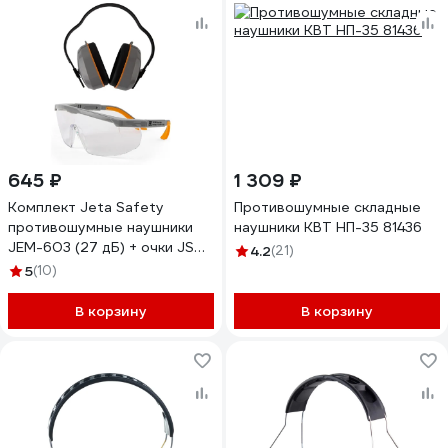
645 ₽
1 309 ₽
Комплект Jeta Safety
Противошумные складные
противошумные наушники
наушники КВТ НП-35 81436
JEM-603 (27 дБ) + очки JSG-
4.2
(21)
9911 JEM603-9911
5
(10)
В корзину
В корзину