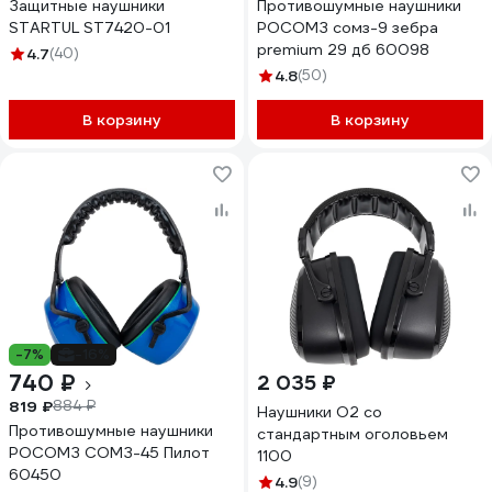
Защитные наушники
Противошумные наушники
STARTUL ST7420-01
РОСОМЗ сомз-9 зебра
premium 29 дб 60098
4.7
(40)
4.8
(50)
В корзину
В корзину
-7%
-16%
740 ₽
2 035 ₽
819 ₽
884 ₽
Наушники О2 со
Противошумные наушники
стандартным оголовьем
РОСОМЗ СОМЗ-45 Пилот
1100
60450
4.9
(9)