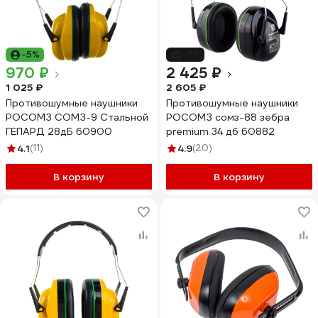
-5%
-7%
970 ₽
2 425 ₽
1 025 ₽
2 605 ₽
Противошумные наушники
Противошумные наушники
РОСОМЗ СОМЗ-9 Стальной
РОСОМЗ сомз-88 зебра
ГЕПАРД 28дБ 60900
premium 34 дб 60882
4.1
(11)
4.9
(20)
В корзину
В корзину