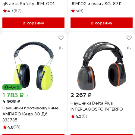
дБ Jeta Safety JEM-001
JEM102 и очки JSG-8711
JEM102-8711
4.7
(82)
5
(9)
В корзину
В корзину
-64%
1 785 ₽
2 267 ₽
4 968 ₽
Наушники Delta Plus
Наушники противошумные
INTERLAGOSFO INTERFO
АМПАРО Кедр 30 Дб,
4.3
(8)
333735
4.8
(18)