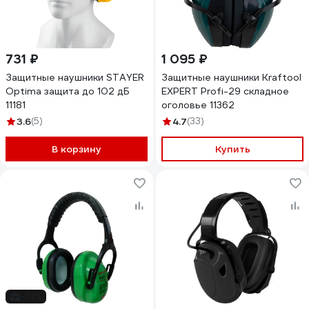
731 ₽
1 095 ₽
Защитные наушники STAYER
Защитные наушники Kraftool
Optima защита до 102 дБ
EXPERT Profi-29 складное
11181
оголовье 11362
3.6
(5)
4.7
(33)
В корзину
Купить
-13%