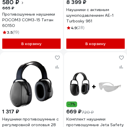
580 ₽
8 399 ₽
665 ₽
Наушники с активным
Противошумные наушники
шумоподавлением AE-1
РОСОМЗ СОМЗ-15 Титан
Turbosky 961
60150
4.9
(28)
3.5
(19)
В корзину
В корзину
-7%
1 317 ₽
669 ₽
720 ₽
Наушники противошумные с
Комплект наушники
регулировкой оголовья 28
противошумные Jeta Safety