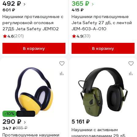
492 ₽
365 ₽
601 ₽
415 ₽
Наушники противошумные с
Наушники противошумные
регулировкой оголовья
Jeta Safety 27 дБ, с лентой
27ДБ Jeta Safety JEM102
JEM-603-A-010
4.6
(201)
4.9
(33)
В корзину
В корзину
-10%
-25%
290 ₽
5 161 ₽
347 ₽
385 ₽
Наушники с активным
Противошумные наушники
шумоподавлением 29 дБ