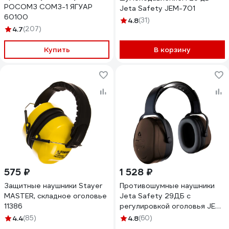
РОСОМЗ СОМЗ-1 ЯГУАР
Jeta Safety JEM-701
60100
4.8
(31)
4.7
(207)
Купить
В корзину
575 ₽
1 528 ₽
Защитные наушники Stayer
Противошумные наушники
MASTER, складное оголовье
Jeta Safety 29ДБ с
11386
регулировкой оголовья JEM-
101
4.4
(85)
4.8
(60)