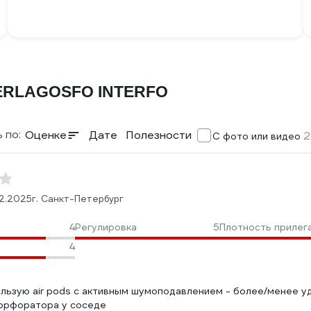
NTERLAGOSFO INTERFO
 по:
Оценке
Дате
Полезности
2
С фото или видео
2.2025
г. Санкт-Петербург
4
Регулировка
5
Плотность прилег
4
ользую air pods с активным шумоподавлением - более/менее у
ррфоратора у соседе