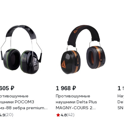
605 ₽
1 968 ₽
1 940
отивошумные
Противошумные
Наушни
ушники РОСОМЗ
наушники Delta Plus
Delta 
мз-88 зебра premium
MAGNY-COURS 2
SNR29 
 дб 60882
MAGN2NO
желтый
4.9
(20)
4.8
(42)