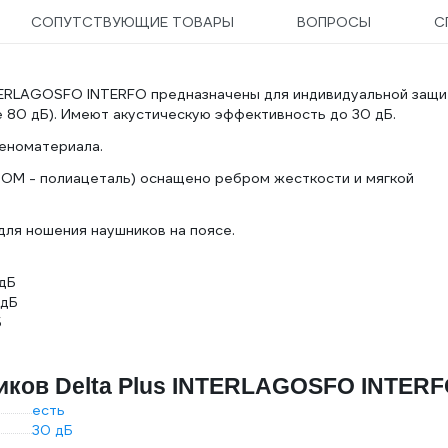
СОПУТСТВУЮЩИЕ ТОВАРЫ
ВОПРОСЫ
С
TERLAGOSFO INTERFO предназначены для индивидуальной защ
е 80 дБ). Имеют акустическую эффективность до 30 дБ.
пеноматериала.
POM - полиацеталь) оснащено ребром жесткости и мягкой
для ношения наушников на поясе.
 дБ
 дБ
Б
иков Delta Plus INTERLAGOSFO INTER
есть
30 дБ