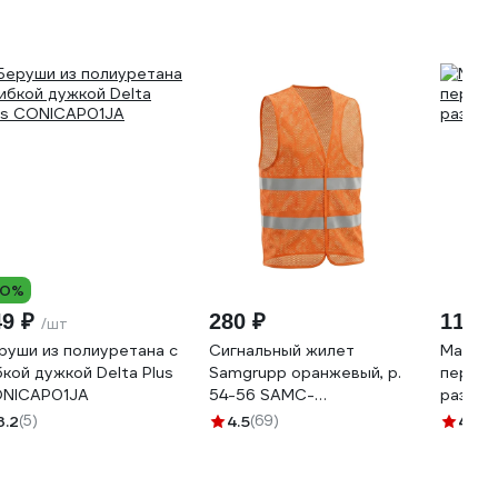
10%
49 ₽
280 ₽
110 ₽
/шт
руши из полиуретана с
Сигнальный жилет
Маслоб
бкой дужкой Delta Plus
Samgrupp оранжевый, р.
перчат
NICAP01JA
54-56 SAMC-
размер 
022200002
3.2
(5)
4.5
(69)
4.7
(2