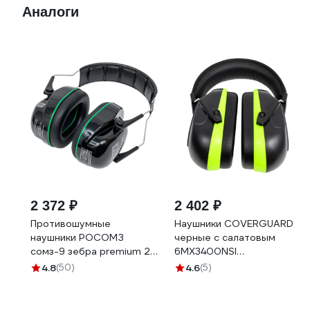
Аналоги
2 372 ₽
2 402 ₽
Противошумные
Наушники COVERGUARD
наушники РОСОМЗ
черные с салатовым
сомз-9 зебра premium 29
6MX3400NSI
дб 60098
5450564050396
4.8
(50)
4.6
(5)