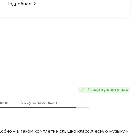
Подробнее
Товар куплен у нас
ания
5
Звукоизоляция
4
добно - в таком комплетке слышно классическую музыку и