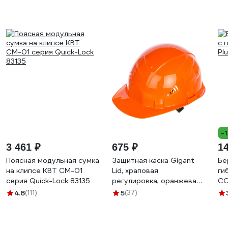
-
3 461 ₽
675 ₽
1
Поясная модульная сумка
Защитная каска Gigant
Бе
на клипсе КВТ СМ-01
Lid, храповая
ги
серия Quick-Lock 83135
регулировка, оранжевая
CO
GHL-21
4.8
(111)
5
(37)