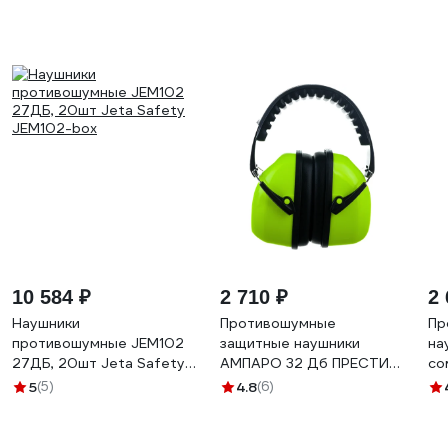
10 584 ₽
2 710 ₽
2 
Наушники
Противошумные
Пр
противошумные JEM102
защитные наушники
на
27ДБ, 20шт Jeta Safety
АМПАРО 32 Дб ПРЕСТИЖ
со
JEM102-box
333780
34
5
(5)
4.8
(6)