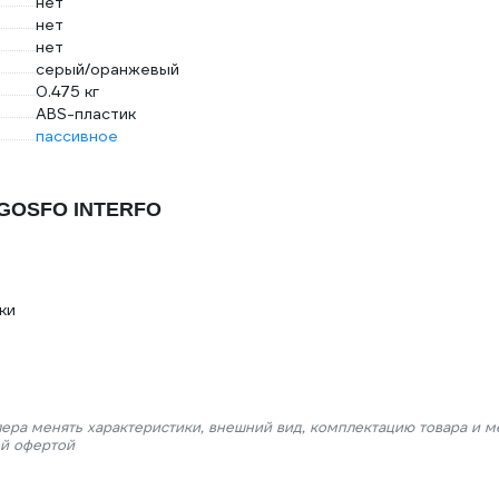
нет
нет
нет
серый/оранжевый
0.475 кг
ABS-пластик
пассивное
AGOSFO INTERFO
ки
лера менять характеристики, внешний вид, комплектацию товара и м
ой офертой