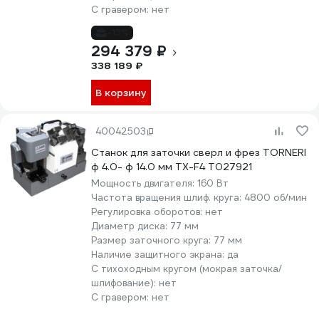
С гравером:
нет
-13%
294 379 ₽
338 189 ₽
В корзину
40042503
Станок для заточки сверл и фрез TORNERI
ф 4.0- ф 14.0 мм TX-F4 Т027921
Мощность двигателя:
160 Вт
Частота вращения шлиф. круга:
4800 об/мин
Регулировка оборотов:
нет
Диаметр диска:
77 мм
Размер заточного круга:
77 мм
Наличие защитного экрана:
да
С тихоходным кругом (мокрая заточка/
шлифование):
нет
С гравером:
нет