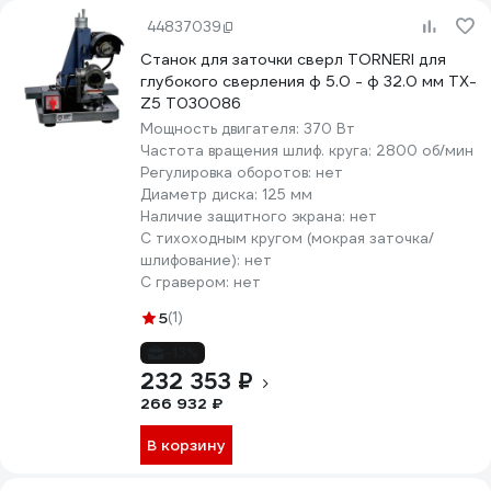
44837039
Станок для заточки сверл TORNERI для
глубокого сверления ф 5.0 - ф 32.0 мм TX-
Z5 Т030086
Мощность двигателя:
370 Вт
Частота вращения шлиф. круга:
2800 об/мин
Регулировка оборотов:
нет
Диаметр диска:
125 мм
Наличие защитного экрана:
нет
С тихоходным кругом (мокрая заточка/
шлифование):
нет
С гравером:
нет
5
(1)
-13%
232 353 ₽
266 932 ₽
В корзину