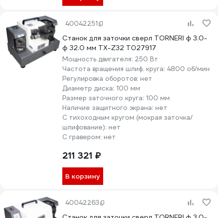
40042251
Станок для заточки сверл TORNERI ф 3.0-
ф 32.0 мм TX-Z32 Т027917
Мощность двигателя:
250 Вт
Частота вращения шлиф. круга:
4800 об/мин
Регулировка оборотов:
нет
Диаметр диска:
100 мм
Размер заточного круга:
100 мм
Наличие защитного экрана:
нет
С тихоходным кругом (мокрая заточка/
шлифование):
нет
С гравером:
нет
211 321 ₽
В корзину
40042263
Станок для заточки сверл TORNERI ф 3.0-