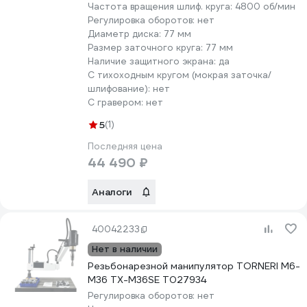
Частота вращения шлиф. круга:
4800 об/мин
Регулировка оборотов:
нет
Диаметр диска:
77 мм
Размер заточного круга:
77 мм
Наличие защитного экрана:
да
С тихоходным кругом (мокрая заточка/
шлифование):
нет
С гравером:
нет
5
(1)
Последняя цена
44 490 ₽
Аналоги
40042233
Нет в наличии
Резьбонарезной манипулятор TORNERI M6-
M36 TX-M36SE Т027934
Регулировка оборотов:
нет