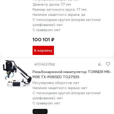
Диаметр диска:
77 мм
Размер заточного круга:
77 мм
Наличие защитного экрана:
да
С тихоходным кругом (мокрая заточка/
шлифование):
нет
С гравером:
нет
100 101 ₽
В корзину
40042239
Резьбонарезной манипулятор TORNERI M6-
M36 TX-M36SED Т027935
Регулировка оборотов:
нет
Наличие защитного экрана:
нет
С тихоходным кругом (мокрая заточка/
шлифование):
нет
С гравером:
нет
-13%