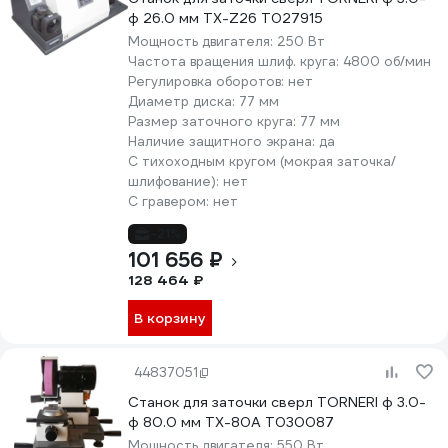
ф 26.0 мм TX-Z26 Т027915
Мощность двигателя:
250 Вт
Частота вращения шлиф. круга:
4800 об/мин
Регулировка оборотов:
нет
Диаметр диска:
77 мм
Размер заточного круга:
77 мм
Наличие защитного экрана:
да
С тихоходным кругом (мокрая заточка/
шлифование):
нет
С гравером:
нет
-21%
101 656 ₽
128 464 ₽
В корзину
44837051
Станок для заточки сверл TORNERI ф 3.0-
ф 80.0 мм TX-80A Т030087
Мощность двигателя:
550 Вт