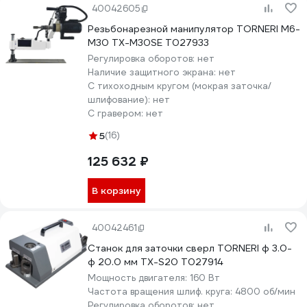
40042605
Резьбонарезной манипулятор TORNERI M6-
M30 TX-M30SE Т027933
Регулировка оборотов:
нет
Наличие защитного экрана:
нет
С тихоходным кругом (мокрая заточка/
шлифование):
нет
С гравером:
нет
5
(16)
125 632 ₽
В корзину
40042461
Станок для заточки сверл TORNERI ф 3.0-
ф 20.0 мм TX-S20 Т027914
Мощность двигателя:
160 Вт
Частота вращения шлиф. круга:
4800 об/мин
Регулировка оборотов:
нет