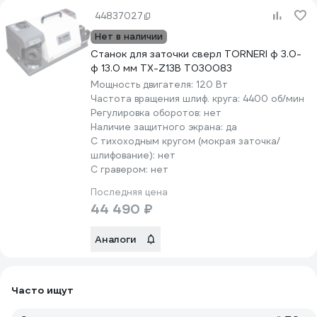
44837027
Нет в наличии
Станок для заточки сверл TORNERI ф 3.0-
ф 13.0 мм TX-Z13B Т030083
Мощность двигателя:
120 Вт
Частота вращения шлиф. круга:
4400 об/мин
Регулировка оборотов:
нет
Наличие защитного экрана:
да
С тихоходным кругом (мокрая заточка/
шлифование):
нет
С гравером:
нет
Последняя цена
44 490 ₽
Аналоги
Часто ищут