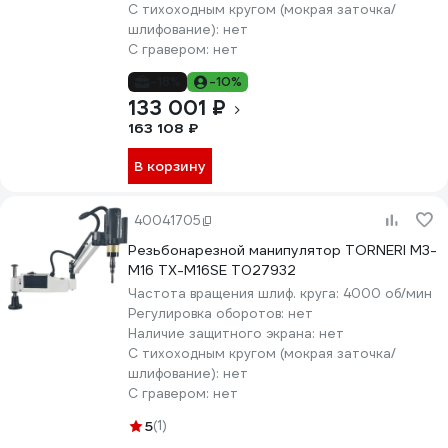
С тихоходным кругом (мокрая заточка/
шлифование):
нет
С гравером:
нет
-18%
-10%
133 001 ₽
163 108 ₽
В корзину
40041705
Резьбонарезной манипулятор TORNERI M3-
M16 TX-M16SE Т027932
Частота вращения шлиф. круга:
4000 об/мин
Регулировка оборотов:
нет
Наличие защитного экрана:
нет
С тихоходным кругом (мокрая заточка/
шлифование):
нет
С гравером:
нет
5
(1)