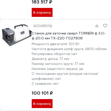
183 517 ₽
В корзину
40041801
Станок для заточки сверл TORNERI ф 3.0-
ф 20.0 мм TX-Z20 Т027908
Мощность двигателя:
120 Вт
Частота вращения шлиф. круга:
4800 об/мин
Регулировка оборотов:
нет
Диаметр диска:
77 мм
Размер заточного круга:
77 мм
Наличие защитного экрана:
да
С тихоходным кругом (мокрая заточка/
шлифование):
нет
С гравером:
нет
100 101 ₽
В корзину