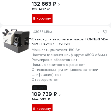
132 663 ₽
152 407 ₽
В корзину
43983418
Станок для заточки метчиков TORNERI М5-
М20 TX-Y3C Т028513
Мощность двигателя:
180 Вт
Частота вращения шлиф. круга:
4800 об/мин
Регулировка оборотов:
нет
Наличие защитного экрана:
нет
С тихоходным кругом (мокрая заточка/
шлифование):
нет
С гравером:
нет
-24%
109 739 ₽
144 589 ₽
В корзину