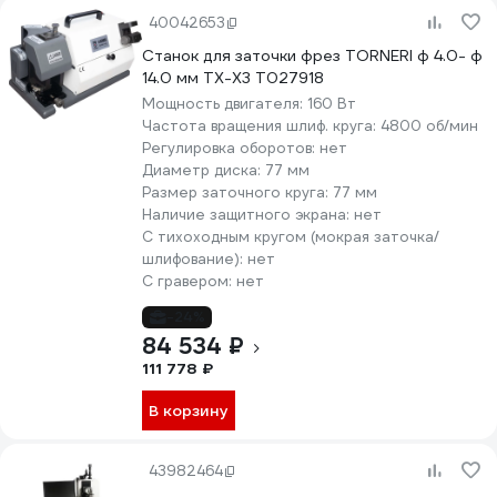
40042653
Станок для заточки фрез TORNERI ф 4.0- ф
14.0 мм TX-X3 Т027918
Мощность двигателя:
160 Вт
Частота вращения шлиф. круга:
4800 об/мин
Регулировка оборотов:
нет
Диаметр диска:
77 мм
Размер заточного круга:
77 мм
Наличие защитного экрана:
нет
С тихоходным кругом (мокрая заточка/
шлифование):
нет
С гравером:
нет
-24%
84 534 ₽
111 778 ₽
В корзину
43982464