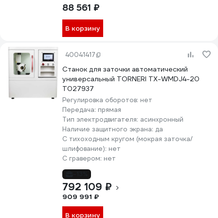
88 561 ₽
В корзину
40041417
Станок для заточки автоматический
универсальный TORNERI TX-WMDJ4-20
Т027937
Регулировка оборотов:
нет
Передача:
прямая
Тип электродвигателя:
асинхронный
Наличие защитного экрана:
да
С тихоходным кругом (мокрая заточка/
шлифование):
нет
С гравером:
нет
-13%
792 109 ₽
909 991 ₽
В корзину