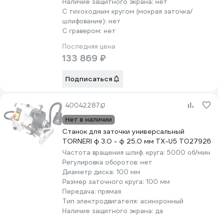
Наличие защитного экрана:
нет
С тихоходным кругом (мокрая заточка/
шлифование):
нет
С гравером:
нет
Последняя цена
133 869 ₽
Подписаться
40042287
Нет в наличии
Станок для заточки универсальный
TORNERI ф 3.0 - ф 25.0 мм TX-U5 Т027926
Частота вращения шлиф. круга:
5000 об/мин
Регулировка оборотов:
нет
Диаметр диска:
100 мм
Размер заточного круга:
100 мм
Передача:
прямая
Тип электродвигателя:
асинхронный
Наличие защитного экрана:
да