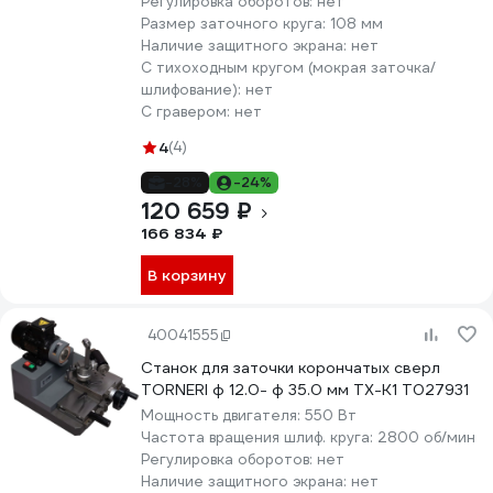
Регулировка оборотов:
нет
Размер заточного круга:
108 мм
Наличие защитного экрана:
нет
С тихоходным кругом (мокрая заточка/
шлифование):
нет
С гравером:
нет
4
(4)
-28%
-24%
120 659 ₽
166 834 ₽
В корзину
40041555
Станок для заточки корончатых сверл
TORNERI ф 12.0- ф 35.0 мм TX-K1 Т027931
Мощность двигателя:
550 Вт
Частота вращения шлиф. круга:
2800 об/мин
Регулировка оборотов:
нет
Наличие защитного экрана:
нет