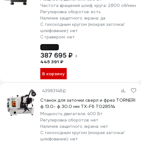
Частота вращения шлиф. круга:
2800 об/мин
Регулировка оборотов:
есть
Наличие защитного экрана:
да
С тихоходным кругом (мокрая заточка/
шлифование):
нет
С гравером:
нет
-13%
387 695 ₽
445 391 ₽
В корзину
43983148
Станок для заточки сверл и фрез TORNERI
ф 13.0- ф 30.0 мм TX-F6 Т028514
Мощность двигателя:
400 Вт
Регулировка оборотов:
нет
Наличие защитного экрана:
нет
С тихоходным кругом (мокрая заточка/
шлифование):
нет