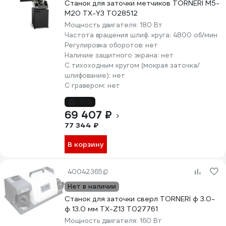
Станок для заточки метчиков TORNERI М5-
М20 TX-Y3 Т028512
Мощность двигателя:
180 Вт
Частота вращения шлиф. круга:
4800 об/мин
Регулировка оборотов:
нет
Наличие защитного экрана:
нет
С тихоходным кругом (мокрая заточка/
шлифование):
нет
С гравером:
нет
-10%
69 407 ₽
77 344 ₽
В корзину
40042365
Нет в наличии
Станок для заточки сверл TORNERI ф 3.0-
ф 13.0 мм TX-Z13 Т027761
Мощность двигателя:
160 Вт