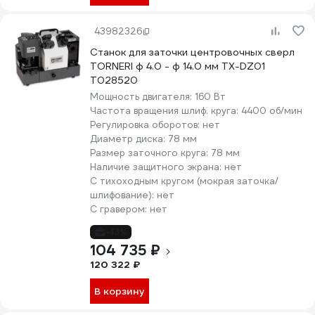
43982326
Станок для заточки центровочных сверл
TORNERI ф 4.0 - ф 14.0 мм TX-DZ01
Т028520
Мощность двигателя:
160 Вт
Частота вращения шлиф. круга:
4400 об/мин
Регулировка оборотов:
нет
Диаметр диска:
78 мм
Размер заточного круга:
78 мм
Наличие защитного экрана:
нет
С тихоходным кругом (мокрая заточка/
шлифование):
нет
С гравером:
нет
-13%
104 735 ₽
120 322 ₽
В корзину