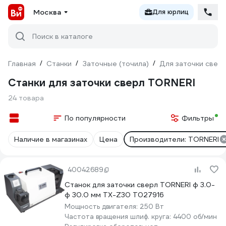
Москва
Для юрлиц
Поиск в каталоге
Главная
/
Станки
/
Заточные (точила)
/
Для заточки свер
Станки для заточки сверл TORNERI
24 товара
По популярности
Фильтры
Наличие в магазинах
Цена
Производители: TORNERI
40042689
Станок для заточки сверл TORNERI ф 3.0-
ф 30.0 мм TX-Z30 Т027916
Мощность двигателя:
250 Вт
Частота вращения шлиф. круга:
4400 об/мин