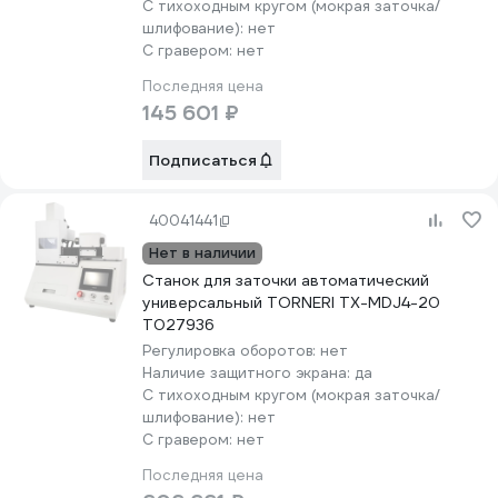
С тихоходным кругом (мокрая заточка/
шлифование):
нет
С гравером:
нет
Последняя цена
145 601 ₽
Подписаться
40041441
Нет в наличии
Станок для заточки автоматический
универсальный TORNERI TX-MDJ4-20
Т027936
Регулировка оборотов:
нет
Наличие защитного экрана:
да
С тихоходным кругом (мокрая заточка/
шлифование):
нет
С гравером:
нет
Последняя цена