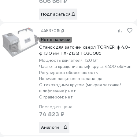
606 661 ₽
Подписаться
44837015
Нет в наличии
Станок для заточки сверл TORNERI ф 4.0-
ф 13.0 мм TX-Z13Q Т030085
Мощность двигателя:
120 Вт
Частота вращения шлиф. круга:
4400 об/мин
Регулировка оборотов:
есть
Наличие защитного экрана:
да
С тихоходным кругом (мокрая заточка/
шлифование):
нет
С гравером:
нет
Последняя цена
74 823 ₽
Аналоги