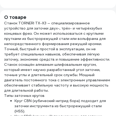
Gigant GT-139
катушке КГ 3x2,5
(8.0
50 м 80080
Р6М5
ИНС
О товаре
0000
Станок TORNERI TX-X3 — специализированное
устройство для заточки двух-, трёх- и четырёхзубых
концевых фрез. Он может использоваться с круглыми
прутками из быстрорежущей стали или вольфрама для
непосредственного формирования режущей кромки.
Точный, быстрый и простой в эксплуатации, он не
требует специальных навыков, обеспечивая лёгкую
заточку, экономию средств и повышение эффективности.
Станок оснащён алмазным шлифовальным кругом,
который имеет научно разработанный угол заточки,
точные углы и длительный срок службы. Мощный
двигатель постоянного тока с электронным управлением
обеспечивает стабильную частоту и высокую мощность
для длительной работы.
Типы заточных кругов
Круг CBN (кубический нитрид бора) подходит для
заточки инструмента из быстрорежущей стали
(HSS).