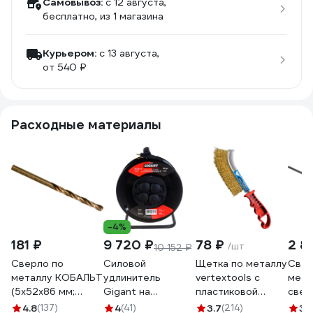
Самовывоз:
c 12 августа,
бесплатно
, из 1 магазина
Курьером:
c 13 августа,
от 540 ₽
Расходные материалы
-4%
181 ₽
9 720 ₽
78 ₽
2 8
/шт
10 152 ₽
Сверло по
Силовой
Щетка по металлу
Свер
металлу КОБАЛЬТ
удлинитель
vertextools с
мета
(5х52х86 мм;
Gigant на
пластиковой
свер
Р6М5К5; класс А1)
металлической
ручкой 1212-01
сери
4.8
(137)
4
(41)
3.7
(214)
3
(