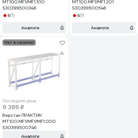
MT100.MF1/MF1.100
MT100.MF1/MF1.201
S30399500346
S30399500546
5
(1)
5
(1)
Аналоги
Аналоги
Нет в наличии
Последняя цена
9 389 ₽
Верстак ПРАКТИК
MT100.MF1/MF1/MF1.000
S30399500746
Аналоги