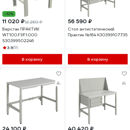
-10%
11 020 ₽
56 590 ₽
12 260 ₽
Верстак ПРАКТИК
Стол антистатический
WT100.F1/F1.000
Практик №164 К30399107735
S30399502246
3.9
(9)
В корзину
В корзину
24 100 ₽
40 420 ₽