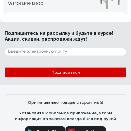
WT100.F1/F1.000
Артем
05.11.2017
Хорошая цена. Легко собирать. Удобен в
Подпишитесь
на рассылку
и будьте в курсе!
эксплуатации. Надежен.
Акции, скидки, распродажи ждут!
16 отзывов
Отзыв о верстаке ПРАКТИК
M100.MF1/MF1.000
Подписаться
Aleksei Bukhalov
02.10.2020
Нормальный, устойчивый, прочный, дешевый
Оригинальные товары с гарантией!
Установите мобильное приложение, чтобы
информация по заказам всегда была под рукой