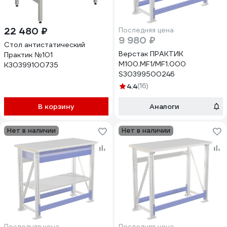
22 480 ₽
Последняя цена
9 980 ₽
Стол антистатический
Верстак ПРАКТИК
Практик №101
M100.MF1/MF1.000
К30399100735
S30399500246
4.4
(16)
В корзину
Аналоги
Нет в наличии
Нет в наличии
Последняя цена
Последняя цена