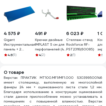
4 575 ₽
491 ₽
6 023 ₽
1 0
Gigant
Крючки двойные
Стеллаж-стенд
Комп
Инструментальная
IMPLAST 5 см для
Rockforce RF-
для 
панель + 2
перфопанелей (4
PST2316(60085)
экра
кронштейна ПИК,
шт.) PH806
ПРА
4.8
(5)
4
(2)
2
(1)
5
(1
G-ПИК-1.2
S30
(Россия)
О товаре
Верстак ПРАКТИК MT100.MF1/MF1.000 S30399500146
имеет столешницу, выполненную из многослойной
фанеры 24 мм + оцинкованного листа стали 1,2 мм.
Благодаря использованию в конструкции оцинкованной
стали данное приспособление можно устанавливать в
помещениях с повышенной влажностью. Верстак