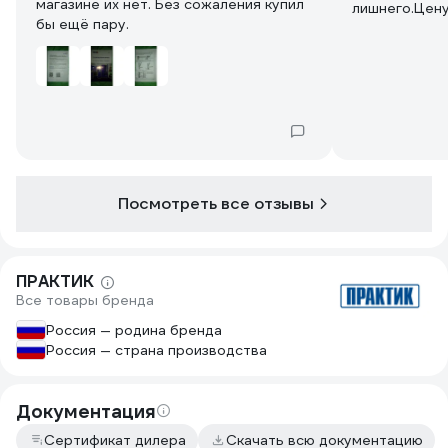
магазине их нет. Без сожаления купил
лишнего.Цену
бы ещё пару.
оправдывает
выполняет,а 
получить удо
совсем понял
установки фи
обошёлся без
болтов М8 из
касается инс
её немного и
Посмотреть все отзывы
помню).Собр
за час.К пок
ПРАКТИК
Все товары бренда
Россия — родина бренда
Россия — страна производства
Документация
Сертификат дилера
Скачать всю документацию