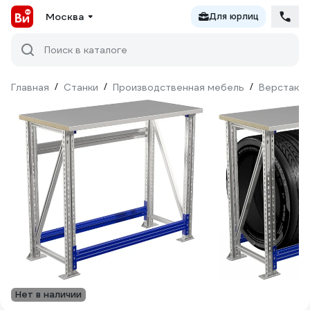
Москва
Для юрлиц
Поиск в каталоге
Главная
/
Станки
/
Производственная мебель
/
Верстаки 
Нет в наличии