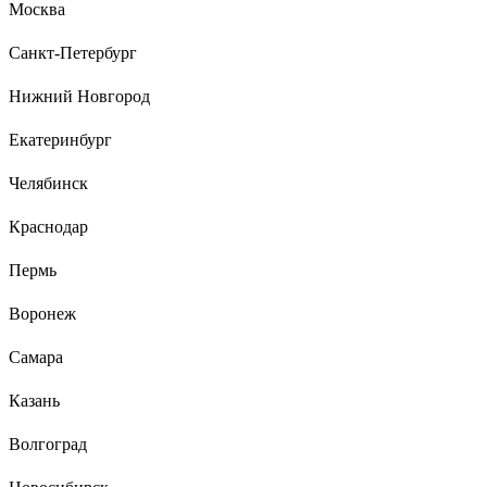
Москва
Санкт-Петербург
1 отзыв
Отзыв о Клей для дерева UHU
Нижний Новгород
влагоустойчивый 250 г шт. 48515
Екатеринбург
Григорий
19.04.2025
Челябинск
Отличный клей изделия работают и не разваливаются
Краснодар
Пермь
Воронеж
Самара
Казань
Волгоград