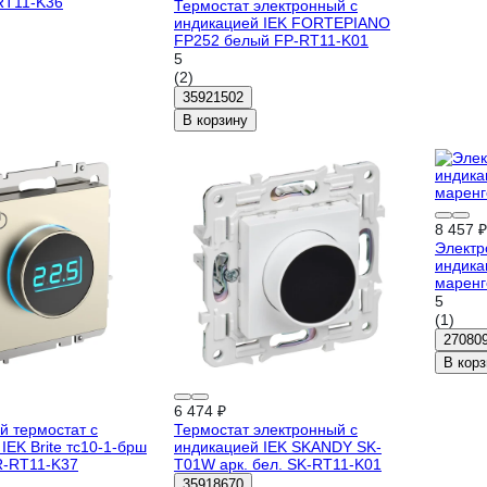
RT11-K36
Термостат электронный с
индикацией IEK FORTEPIANO
FP252 белый FP-RT11-K01
5
(2)
35921502
В корзину
8 457 ₽
Электр
индика
маренг
5
(1)
27080
В корз
6 474 ₽
й термостат с
Термостат электронный с
IEK Brite тс10-1-брш
индикацией IEK SKANDY SK-
-RT11-K37
T01W арк. бел. SK-RT11-K01
35918670