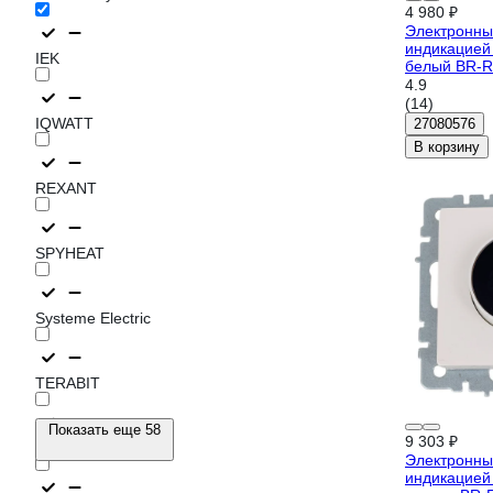
4 980 ₽
Электронны
индикацией 
IEK
белый BR-R
4.9
(14)
IQWATT
27080576
В корзину
REXANT
SPYHEAT
Systeme Electric
TERABIT
Показать еще 58
9 303 ₽
Welrok
Электронны
индикацией 