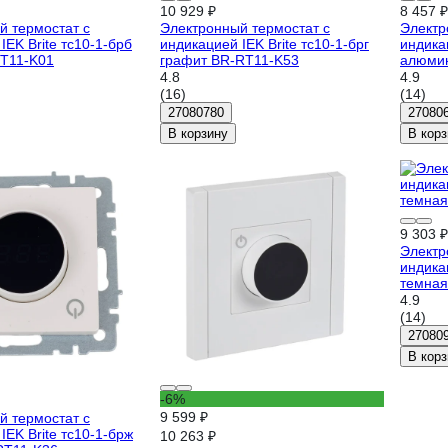
10 929 ₽
8 457 ₽
й термостат с
Электронный термостат с
Электр
IEK Brite тс10-1-брб
индикацией IEK Brite тс10-1-брг
индикац
T11-K01
графит BR-RT11-K53
алюми
4.8
4.9
(16)
(14)
27080780
27080
В корзину
В корз
9 303 ₽
Электр
индикац
темная
4.9
(14)
27080
В корз
-6%
9 599 ₽
й термостат с
IEK Brite тс10-1-брж
10 263 ₽