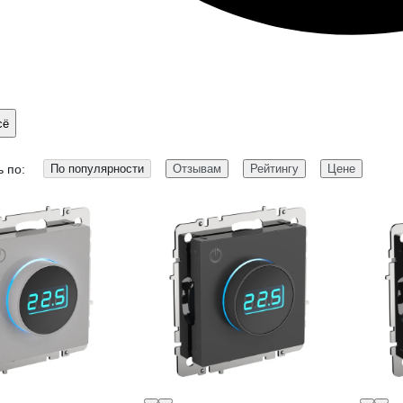
сё
 по:
По популярности
Отзывам
Рейтингу
Цене