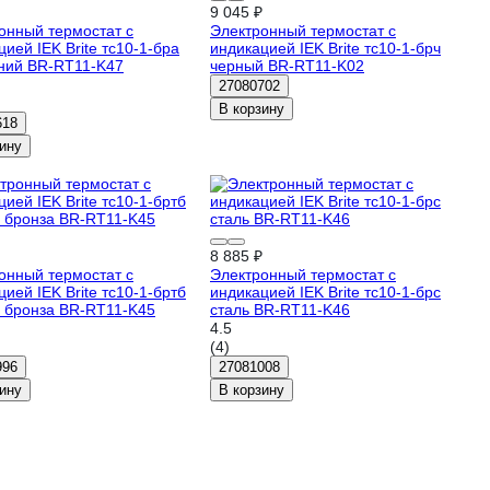
9 045 ₽
онный термостат с
Электронный термостат с
ией IEK Brite тс10-1-бра
индикацией IEK Brite тс10-1-брч
ний BR-RT11-K47
черный BR-RT11-K02
27080702
В корзину
618
ину
8 885 ₽
онный термостат с
Электронный термостат с
ией IEK Brite тс10-1-бртб
индикацией IEK Brite тс10-1-брс
 бронза BR-RT11-K45
сталь BR-RT11-K46
4.5
(4)
996
27081008
ину
В корзину