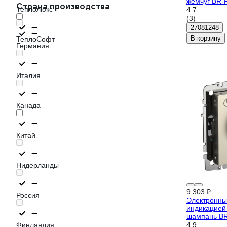
жемчуг BR-
Страна производства
Теплолюкс
4.7
(3)
27081248
В корзину
ТеплоСофт
Германия
Италия
Канада
Китай
Нидерланды
9 303 ₽
Россия
Электронны
индикацией 
шампань BR
Финляндия
4.9