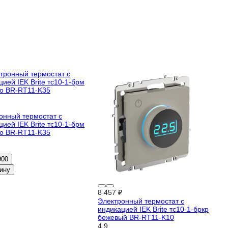
онный термостат с
цией IEK Brite тс10-1-брм
о BR-RT11-K35
900
ину
8 457 ₽
Электронный термостат с
индикацией IEK Brite тс10-1-бркр
бежевый BR-RT11-K10
4.9