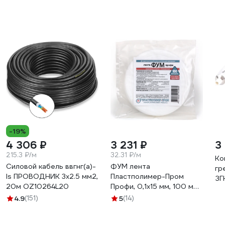
-19%
4 306 ₽
3 231 ₽
3
215.3 ₽/м
32.31 ₽/м
Ко
Силовой кабель ввгнг(a)-
ФУМ лента
гр
ls ПРОВОДНИК 3x2.5 мм2,
Пластполимер-Пром
ЗГ
20м OZ10264L20
Профи, 0,1х15 мм, 100 м
ЗВ-00001594
4.9
(151)
5
(14)