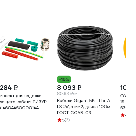
-15%
 284 ₽
8 093 ₽
109 
80.93 ₽/м
мплект для заделки
ФУМ ле
Кабель Gigant ВВГ-Пнг А
еющего кабеля РИЗУР
19 мм х
LS 2x1,5 мм2, длина 100м
К 4604450000144
53075
ГОСТ GCAB-03
4.8
(2
5
(7)