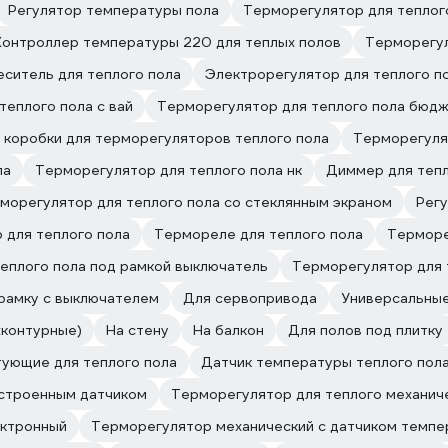
Регулятор температуры пола
Терморегулятор для теплого
Контроллер температуры 220 для теплых полов
Терморегул
ситель для теплого пола
Электрорегулятор для теплого п
теплого пола с вай
Терморегулятор для теплого пола бюд
 коробки для терморегуляторов теплого пола
Терморегулят
ла
Терморегулятор для теплого пола нк
Диммер для тепл
морегулятор для теплого пола со стеклянным экраном
Регу
 для теплого пола
Термореле для теплого пола
Терморе
теплого пола под рамкой выключатель
Терморегулятор для 
рамку с выключателем
Для сервопривода
Универсальные
хконтурные)
На стену
На балкон
Для полов под плитку
ующие для теплого пола
Датчик температуры теплого пол
строенным датчиком
Терморегулятор для теплого механич
ектронный
Терморегулятор механический с датчиком темп