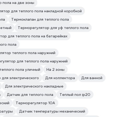
 пола на две зоны
ятор для теплого пола накладной коробкой
ола
Термоклапан для теплого пола
жетный
Терморегулятор для уф теплого пола
ор для теплого пола на батарейках
ого пола
лятор теплого пола наружний
гулятор для теплого пола наружний
теплого пола уличный
На 2 зоны
 для электрического
Для коллектора
Для ванной
Для электрического накладные
а
Датчик для теплого пола
Теплый пол ip20
еский
Терморегулятор 10А
ературы
Датчик температуры механический