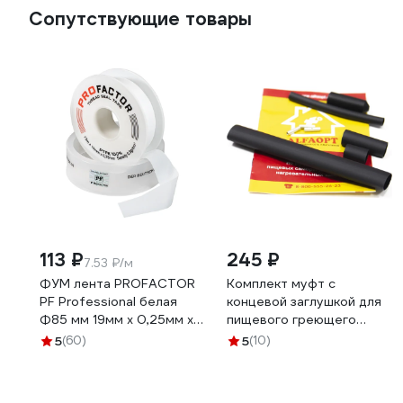
Сопутствующие товары
113 ₽
245 ₽
7.53 ₽/м
ФУМ лента PROFACTOR
Комплект муфт с
PF Professional белая
концевой заглушкой для
Ф85 мм 19мм х 0,25мм х
пищевого греющего
15м PF FE 530
кабеля AlfaOpt 72KMKZ
5
(60)
5
(10)