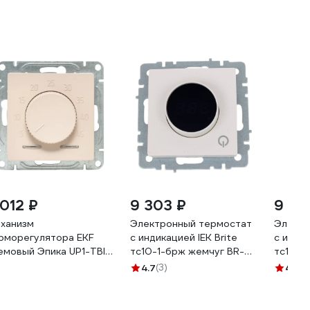
 012 ₽
9 303 ₽
9 30
ханизм
Электронный термостат
Электр
рморегулятора EKF
с индикацией IEK Brite
с индик
емовый Эпика UP1-TBI-
тс10-1-брж жемчуг BR-
тс10-1
0
RT11-K36
RT11-K
4.7
(3)
4.9
(1