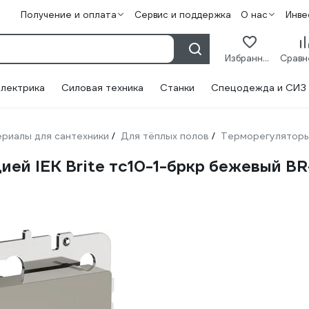
Получение и оплата
Сервис и поддержка
О нас
Инве
Избранное
лектрика
Силовая техника
Станки
Спецодежда и СИЗ
риалы для сантехники
Для тёплых полов
Терморегулятор
/
/
ей IEK Brite тс10-1-бркр бежевый BR