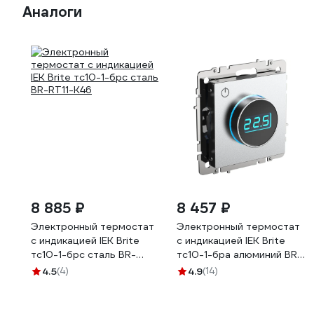
Аналоги
8 885 ₽
8 457 ₽
Электронный термостат
Электронный термостат
с индикацией IEK Brite
с индикацией IEK Brite
тс10-1-брс сталь BR-
тс10-1-бра алюминий BR-
RT11-K46
RT11-K47
4.5
(4)
4.9
(14)