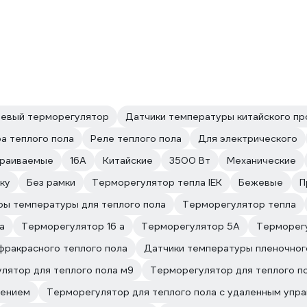
евый терморегулятор
Датчики температуры китайского пр
а теплого пола
Реле теплого пола
Для электрического
раиваемые
16А
Китайские
3500 Вт
Механические
ку
Без рамки
Терморегулятор тепла IEK
Бежевые
П
ы температуры для теплого пола
Терморегулятор тепла
а
Терморегулятор 16 а
Терморегулятор 5А
Терморегу
фракрасного теплого пола
Датчики температуры пленочног
лятор для теплого пола м9
Терморегулятор для теплого п
лением
Терморегулятор для теплого пола с удаленным упр