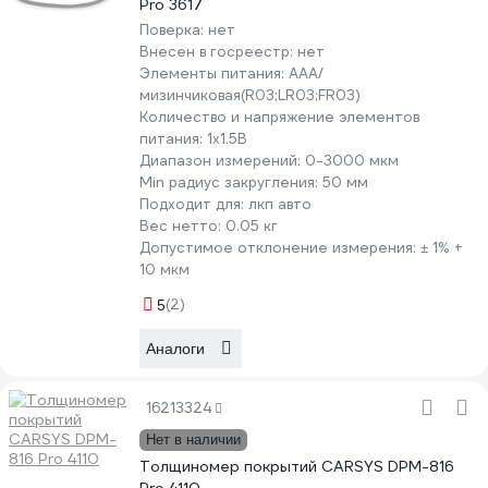
Pro 3617
Поверка:
нет
Внесен в госреестр:
нет
Элементы питания:
AAA/
мизинчиковая(R03;LR03;FR03)
Количество и напряжение элементов
питания:
1х1.5B
Диапазон измерений:
0-3000 мкм
Min радиус закругления:
50 мм
Подходит для:
лкп авто
Вес нетто:
0.05 кг
Допустимое отклонение измерения:
± 1% +
10 мкм
(2)
5
Аналоги
16213324
Нет в наличии
Толщиномер покрытий CARSYS DPM-816