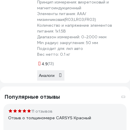
Принцип измерения:
вихретоковый и
магнитоиндукционный
Элементы питания:
AAA/
мизинчиковая(R03;LR03;FR03)
Количество и напряжение элементов
питания:
1х1.5B
Диапазон измерений:
0-2000 мкм
Min радиус закругления:
50 мм
Подходит для:
лкп авто
Вес нетто:
0.1 кг
(13)
4.9
Аналоги
Популярные отзывы
11 отзывов
Отзыв о толщиномере CARSYS Красный