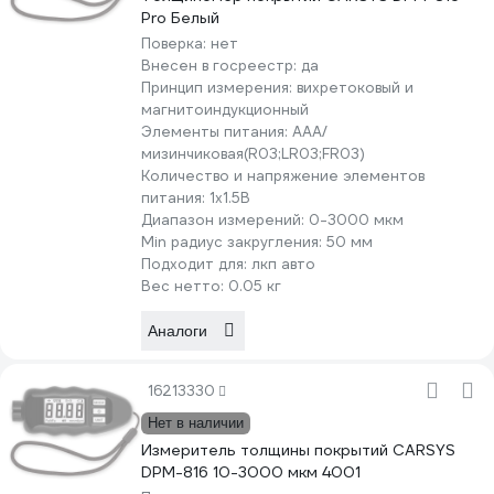
Pro Белый
Поверка:
нет
Внесен в госреестр:
да
Принцип измерения:
вихретоковый и
магнитоиндукционный
Элементы питания:
AAA/
мизинчиковая(R03;LR03;FR03)
Количество и напряжение элементов
питания:
1х1.5B
Диапазон измерений:
0-3000 мкм
Min радиус закругления:
50 мм
Подходит для:
лкп авто
Вес нетто:
0.05 кг
Аналоги
16213330
Нет в наличии
Измеритель толщины покрытий CARSYS
DPM-816 10-3000 мкм 4001