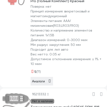
Pro (Полный Комплект) Красный
Поверка:
нет
Принцип измерения:
вихретоковый и
магнитоиндукционный
Элементы питания:
AAA/
мизинчиковая(R03;LR03;FR03)
Количество и напряжение элементов
питания:
1х1.5B
Диапазон измерений:
0-3000 мкм
Min радиус закругления:
50 мм
Подходит для:
лкп авто
Вес нетто:
0.05 кг
Допустимое отклонение измерения:
± 1% +
10 мкм
(11)
5
Аналоги
16213332
Нет в наличии