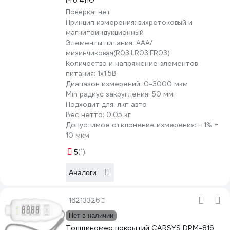
Pro 4110
Поверка:
нет
Принцип измерения:
вихретоковый и
магнитоиндукционный
Элементы питания:
AAA/
мизинчиковая(R03;LR03;FR03)
Количество и напряжение элементов
питания:
1х1.5B
Диапазон измерений:
0-3000 мкм
Min радиус закругления:
50 мм
Подходит для:
лкп авто
Вес нетто:
0.05 кг
Допустимое отклонение измерения:
± 1% +
10 мкм
(1)
5
Аналоги
16213326
Нет в наличии
Толщиномер покрытий CARSYS DPM-816