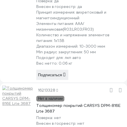
Поверка:
да
Внесен в госреестр:
да
Принцип измерения:
вихретоковый и
магнитоиндукционный
Элементы питания:
AAA/
мизинчиковая(R03;LR03;FR03)
Количество и напряжение элементов
питания:
1х1.5B
Диапазон измерений:
10-3000 мкм
Min радиус закругления:
50 мм
Подходит для:
лкп авто
Вес нетто:
0.06 кг
Подписаться
16213328
Нет в наличии
Толщиномер покрытий CARSYS DPM-816E
Lite 3687
Поверка:
нет
Внесен в госреестр:
нет