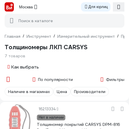
Москва
Для юрлиц
Поиск в каталоге
Главная
/
Инструмент
/
Измерительный инструмент
/
При
Толщиномеры ЛКП CARSYS
7 товаров
Как выбрать
По популярности
Фильтры
Наличие в магазинах
Цена
Производители
16213334
Нет в наличии
Толщиномер покрытий CARSYS DPM-816