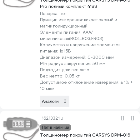
Толщиномер покрытий CARSYS DPM-816
Pro полный комплект 4188
Поверка:
нет
Принцип измерения:
вихретоковый и
магнитоиндукционный
Элементы питания:
AAA/
мизинчиковая(R03;LR03;FR03)
Количество и напряжение элементов
питания:
1х1.5B
Диапазон измерений:
0-3000 мкм
Min радиус закругления:
50 мм
Подходит для:
лкп авто
Вес нетто:
0.05 кг
Допустимое отклонение измерения:
± 1% +
10 мкм
Аналоги
16213321
Нет в наличии
Толщиномер покрытий CARSYS DPM-816