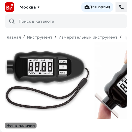
Москва
Для юрлиц
Поиск в каталоге
Главная
/
Инструмент
/
Измерительный инструмент
/
При
Нет в наличии