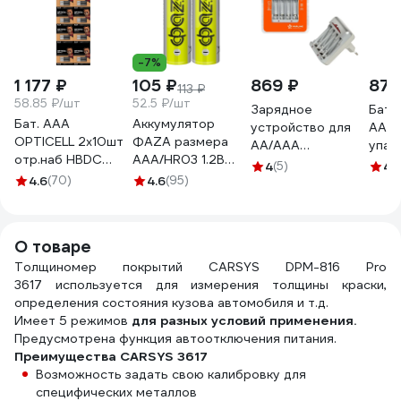
-7%
1 177 ₽
105 ₽
869 ₽
872
113 ₽
58.85 ₽/шт
52.5 ₽/шт
Зарядное
Бата
Бат. AAA
Аккумулятор
устройство для
AAA 
OPTICELL 2x10шт
ФАZА размера
AA/AAA
упак
отр.наб HBDC
AAA/HR03 1.2В
аккумуляторов
НФ-
4
(5)
4.
6050002
300мАч Ni-Cd S-
4.6
(70)
4.6
(95)
Airline ACH-B4-01
2(уп.2шт)
5007703
О товаре
Толщиномер покрытий CARSYS DPM-816 Pro
3617 используется для измерения толщины краски,
определения состояния кузова автомобиля и т.д.
Имеет 5 режимов
для разных условий применения.
Предусмотрена функция автоотключения питания.
Преимущества CARSYS 3617
Возможность задать свою калибровку для
специфических металлов