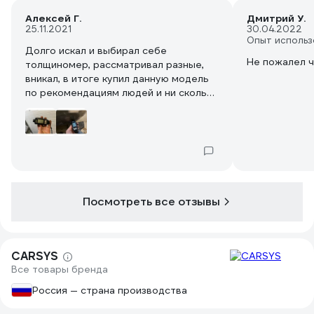
Алексей Г.
Дмитрий У.
25.11.2021
30.04.2022
Опыт использ
Долго искал и выбирал себе
Не пожалел ч
толщиномер, рассматривал разные,
вникал, в итоге купил данную модель
по рекомендациям людей и ни сколько
об этом не пожалел. за эти деньги
реально лучше не найдете.Если
хотите взять чуть мощнее - он стоить
будет выше 40 тыс.рублей. Ловит до
3500 микрон - это более, чем
достаточно для моих целей.
Рекомендую, берите -не пожалеете!
Посмотреть все отзывы
CARSYS
Все товары бренда
Россия — страна производства