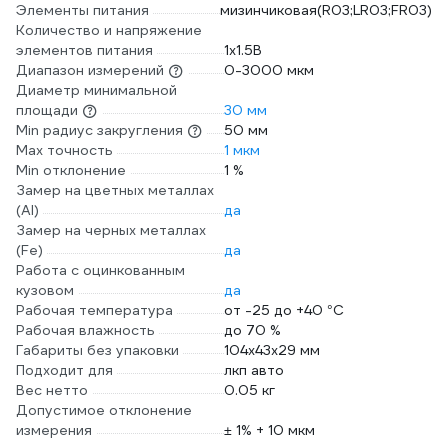
Элементы питания
мизинчиковая(R03;LR03;FR03)
Количество и напряжение
элементов питания
1х1.5B
Диапазон измерений
0-3000 мкм
Диаметр минимальной
площади
30 мм
Min радиус закругления
50 мм
Max точность
1 мкм
Min отклонение
1 %
Замер на цветных металлах
(Al)
да
Замер на черных металлах
(Fe)
да
Работа с оцинкованным
кузовом
да
Рабочая температура
от -25 до +40 °С
Рабочая влажность
до 70 %
Габариты без упаковки
104х43х29 мм
Подходит для
лкп авто
Вес нетто
0.05 кг
Допустимое отклонение
измерения
± 1% + 10 мкм