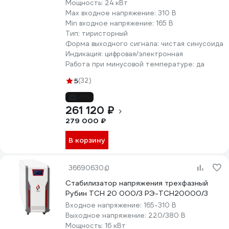
Мощность:
24 кВт
Max входное напряжение:
310 В
Min входное напряжение:
165 В
Тип:
тиристорный
Форма выходного сигнала:
чистая синусоида
Индикация:
цифровая/электронная
Работа при минусовой температуре:
да
5
(32)
-6%
261 120 ₽
279 000 ₽
В корзину
36690630
Стабилизатор напряжения трехфазный
Рубин ТСН 20 000/3 РЭ-ТСН20000/3
Входное напряжение:
165-310 В
Выходное напряжение:
220/380 В
Мощность:
16 кВт