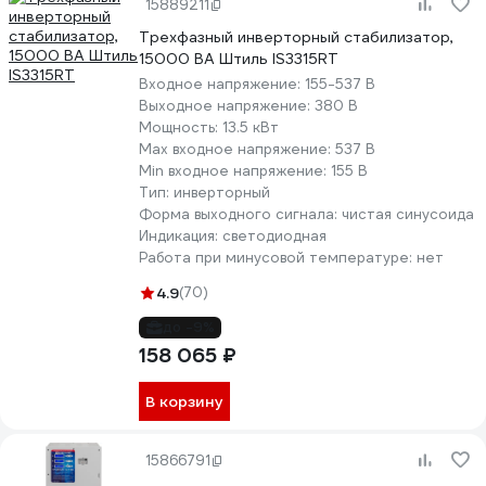
15889211
Трехфазный инверторный стабилизатор,
15000 ВА Штиль IS3315RT
Входное напряжение:
155-537 В
Выходное напряжение:
380 В
Мощность:
13.5 кВт
Max входное напряжение:
537 В
Min входное напряжение:
155 В
Тип:
инверторный
Форма выходного сигнала:
чистая синусоида
Индикация:
светодиодная
Работа при минусовой температуре:
нет
4.9
(70)
до -9%
158 065 ₽
В корзину
15866791