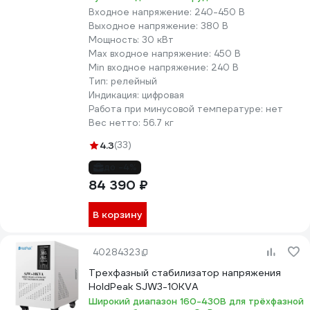
Входное напряжение:
240-450 В
Выходное напряжение:
380 В
Мощность:
30 кВт
Max входное напряжение:
450 В
Min входное напряжение:
240 В
Тип:
релейный
Индикация:
цифровая
Работа при минусовой температуре:
нет
Вес нетто:
56.7 кг
4.3
(33)
до -4%
84 390 ₽
В корзину
40284323
Трехфазный стабилизатор напряжения
HoldPeak SJW3-10KVA
Широкий диапазон 160-430В для трёхфазной