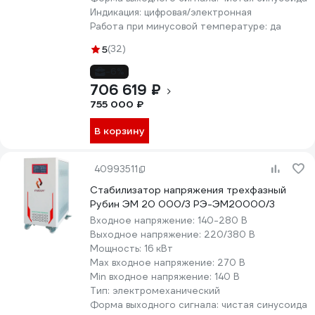
Индикация:
цифровая/электронная
Работа при минусовой температуре:
да
5
(32)
-6%
706 619 ₽
755 000 ₽
В корзину
40993511
Стабилизатор напряжения трехфазный
Рубин ЭМ 20 000/3 РЭ-ЭМ20000/3
Входное напряжение:
140-280 В
Выходное напряжение:
220/380 В
Мощность:
16 кВт
Max входное напряжение:
270 В
Min входное напряжение:
140 В
Тип:
электромеханический
Форма выходного сигнала:
чистая синусоида