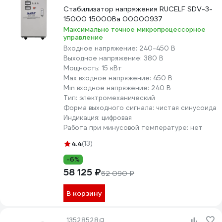
Стабилизатор напряжения RUCELF SDV-3-
15000 15000Ва 00000937
Максимально точное микропроцессорное
управление
Входное напряжение:
240-450 В
Выходное напряжение:
380 В
Мощность:
15 кВт
Max входное напряжение:
450 В
Min входное напряжение:
240 В
Тип:
электромеханический
Форма выходного сигнала:
чистая синусоида
Индикация:
цифровая
Работа при минусовой температуре:
нет
4.4
(13)
-6%
58 125 ₽
62 090 ₽
В корзину
13528528