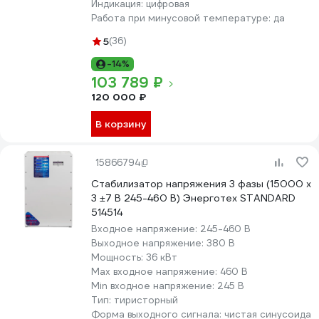
Индикация:
цифровая
Работа при минусовой температуре:
да
5
(36)
-14%
103 789 ₽
120 000 ₽
В корзину
15866794
Стабилизатор напряжения 3 фазы (15000 х
3 ±7 В 245-460 В) Энерготех STANDARD
514514
Входное напряжение:
245-460 В
Выходное напряжение:
380 В
Мощность:
36 кВт
Max входное напряжение:
460 В
Min входное напряжение:
245 В
Тип:
тиристорный
Форма выходного сигнала:
чистая синусоида