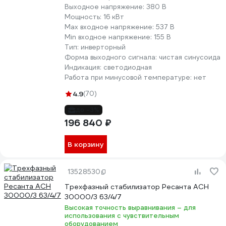
Выходное напряжение:
380 В
Мощность:
16 кВт
Max входное напряжение:
537 В
Min входное напряжение:
155 В
Тип:
инверторный
Форма выходного сигнала:
чистая синусоида
Индикация:
светодиодная
Работа при минусовой температуре:
нет
4.9
(70)
до -3%
196 840 ₽
В корзину
13528530
Трехфазный стабилизатор Ресанта АСН
30000/3 63/4/7
Высокая точность выравнивания – для
использования с чувствительным
оборудованием