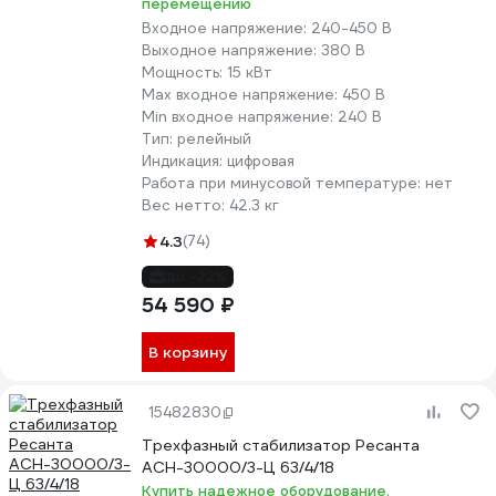
перемещению
Входное напряжение:
240-450 В
Выходное напряжение:
380 В
Мощность:
15 кВт
Max входное напряжение:
450 В
Min входное напряжение:
240 В
Тип:
релейный
Индикация:
цифровая
Работа при минусовой температуре:
нет
Вес нетто:
42.3 кг
4.3
(74)
до -22%
54 590 ₽
В корзину
15482830
Трехфазный стабилизатор Ресанта
АСН-30000/3-Ц 63/4/18
Купить надежное оборудование.