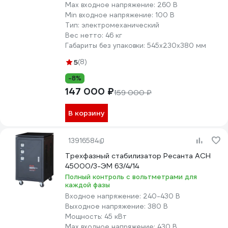
Max входное напряжение:
260 В
Min входное напряжение:
100 В
Тип:
электромеханический
Вес нетто:
46 кг
Габариты без упаковки:
545х230х380 мм
5
(8)
-8%
147 000 ₽
159 000 ₽
В корзину
13916584
Трехфазный стабилизатор Ресанта АСН
45000/3-ЭМ 63/4/14
Полный контроль с вольтметрами для
каждой фазы
Входное напряжение:
240-430 В
Выходное напряжение:
380 В
Мощность:
45 кВт
Max входное напряжение:
430 В