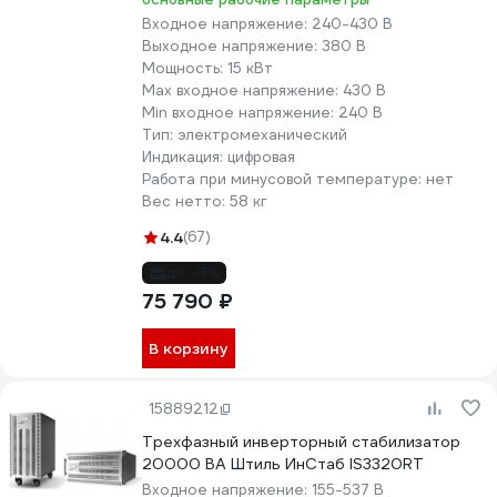
Входное напряжение:
240-430 В
Выходное напряжение:
380 В
Мощность:
15 кВт
Max входное напряжение:
430 В
Min входное напряжение:
240 В
Тип:
электромеханический
Индикация:
цифровая
Работа при минусовой температуре:
нет
Вес нетто:
58 кг
4.4
(67)
до -9%
75 790 ₽
В корзину
15889212
Трехфазный инверторный стабилизатор
20000 ВА Штиль ИнСтаб IS3320RT
Входное напряжение:
155-537 В