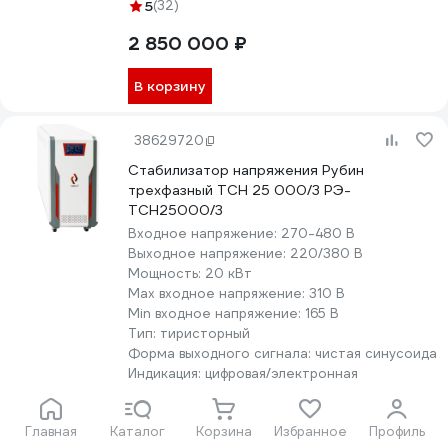
5
(32)
2 850 000 ₽
В корзину
38629720
Стабилизатор напряжения Рубин
трехфазный ТСН 25 000/3 РЭ-
ТСН25000/3
Входное напряжение:
270-480 В
Выходное напряжение:
220/380 В
Мощность:
20 кВт
Max входное напряжение:
310 В
Min входное напряжение:
165 В
Тип:
тиристорный
Форма выходного сигнала:
чистая синусоида
Индикация:
цифровая/электронная
Работа при минусовой температуре:
да
5
(32)
Главная
Каталог
Корзина
Избранное
Профиль