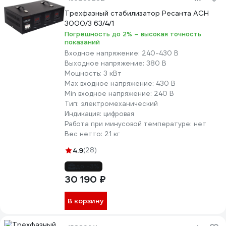
Трехфазный стабилизатор Ресанта АСН
3000/3 63/4/1
Погрешность до 2% – высокая точность
показаний
Входное напряжение:
240-430 В
Выходное напряжение:
380 В
Мощность:
3 кВт
Max входное напряжение:
430 В
Min входное напряжение:
240 В
Тип:
электромеханический
Индикация:
цифровая
Работа при минусовой температуре:
нет
Вес нетто:
21 кг
4.9
(28)
до -3%
30 190 ₽
В корзину