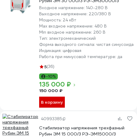
Рубин ЭМ 30 000/3 РЭ-ЭМ30000/3
Входное напряжение:
140-280 В
Выходное напряжение:
220/380 В
Мощность:
24 кВт
Max входное напряжение:
480 В
Min входное напряжение:
260 В
Тип:
электромеханический
Форма выходного сигнала:
чистая синусоида
Индикация:
цифровая
Работа при минусовой температуре:
да
5
(36)
-10%
135 000 ₽
150 000 ₽
В корзину
40993385
Стабилизатор напряжения трехфазный
Рубин ЭМ 15 000/3 РЭ-ЭМ15000/3