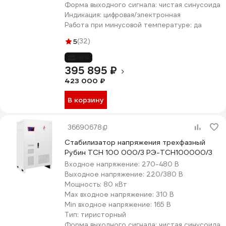
Форма выходного сигнала:
чистая синусоида
Индикация:
цифровая/электронная
Работа при минусовой температуре:
да
5
(32)
-6%
395 895 ₽
423 000 ₽
В корзину
36690678
Стабилизатор напряжения трехфазный
Рубин ТСН 100 000/3 РЭ-ТСН100000/3
Входное напряжение:
270-480 В
Выходное напряжение:
220/380 В
Мощность:
80 кВт
Max входное напряжение:
310 В
Min входное напряжение:
165 В
Тип:
тиристорный
Форма выходного сигнала:
чистая синусоида