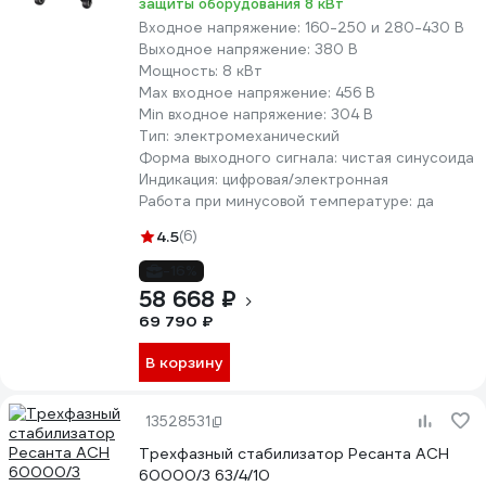
защиты оборудования 8 кВт
Входное напряжение:
160-250 и 280-430 В
Выходное напряжение:
380 В
Мощность:
8 кВт
Max входное напряжение:
456 В
Min входное напряжение:
304 В
Тип:
электромеханический
Форма выходного сигнала:
чистая синусоида
Индикация:
цифровая/электронная
Работа при минусовой температуре:
да
4.5
(6)
-16%
58 668 ₽
69 790 ₽
В корзину
13528531
Трехфазный стабилизатор Ресанта АСН
60000/3 63/4/10