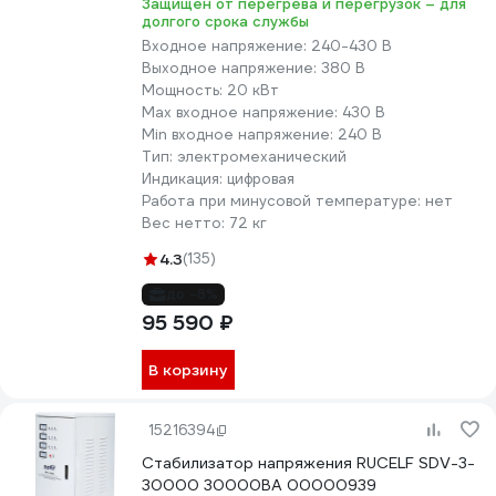
Защищен от перегрева и перегрузок – для
долгого срока службы
Входное напряжение:
240-430 В
Выходное напряжение:
380 В
Мощность:
20 кВт
Max входное напряжение:
430 В
Min входное напряжение:
240 В
Тип:
электромеханический
Индикация:
цифровая
Работа при минусовой температуре:
нет
Вес нетто:
72 кг
4.3
(135)
до -8%
95 590 ₽
В корзину
15216394
Стабилизатор напряжения RUCELF SDV-3-
30000 30000ВА 00000939