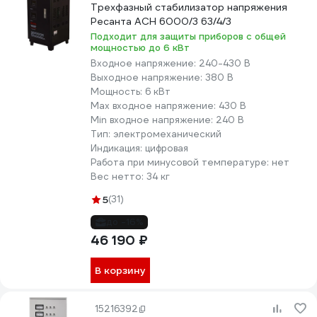
Трехфазный стабилизатор напряжения
Ресанта АСН 6000/3 63/4/3
Подходит для защиты приборов с общей
мощностью до 6 кВт
Входное напряжение:
240-430 В
Выходное напряжение:
380 В
Мощность:
6 кВт
Max входное напряжение:
430 В
Min входное напряжение:
240 В
Тип:
электромеханический
Индикация:
цифровая
Работа при минусовой температуре:
нет
Вес нетто:
34 кг
5
(31)
до -16%
46 190 ₽
В корзину
15216392