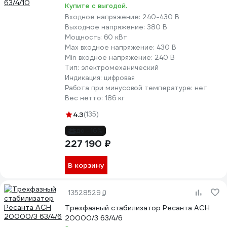
Купите с выгодой.
Входное напряжение:
240-430 В
Выходное напряжение:
380 В
Мощность:
60 кВт
Max входное напряжение:
430 В
Min входное напряжение:
240 В
Тип:
электромеханический
Индикация:
цифровая
Работа при минусовой температуре:
нет
Вес нетто:
186 кг
4.3
(135)
до -16%
227 190 ₽
В корзину
13528529
Трехфазный стабилизатор Ресанта АСН
20000/3 63/4/6