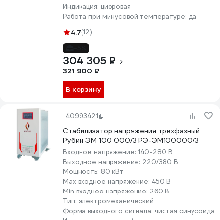
Индикация:
цифровая
Работа при минусовой температуре:
да
4.7
(12)
-5%
304 305 ₽
321 900 ₽
В корзину
40993421
Стабилизатор напряжения трехфазный
Рубин ЭМ 100 000/3 РЭ-ЭМ100000/3
Входное напряжение:
140-280 В
Выходное напряжение:
220/380 В
Мощность:
80 кВт
Max входное напряжение:
450 В
Min входное напряжение:
260 В
Тип:
электромеханический
Форма выходного сигнала:
чистая синусоида