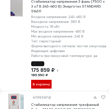
Стабилизатор напряжения 3 фазы (7500 х
3 ±7 В 245-460 В) Энерготех STANDARD
514511
Входное напряжение:
245-460 В
Выходное напряжение:
380 В
Мощность:
18 кВт
Max входное напряжение:
460 В
Min входное напряжение:
245 В
Тип:
тиристорный
Форма выходного сигнала:
чистая синусоида
Индикация:
цифровая
Работа при минусовой температуре:
да
-5%
175 859 ₽
185 550 ₽
В корзину
40993451
Стабилизатор напряжения трехфазный