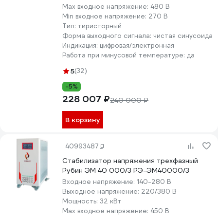
Max входное напряжение:
480 В
Min входное напряжение:
270 В
Тип:
тиристорный
Форма выходного сигнала:
чистая синусоида
Индикация:
цифровая/электронная
Работа при минусовой температуре:
да
5
(32)
-5%
228 007 ₽
240 000 ₽
В корзину
40993487
Стабилизатор напряжения трехфазный
Рубин ЭМ 40 000/3 РЭ-ЭМ40000/3
Входное напряжение:
140-280 В
Выходное напряжение:
220/380 В
Мощность:
32 кВт
Max входное напряжение:
450 В