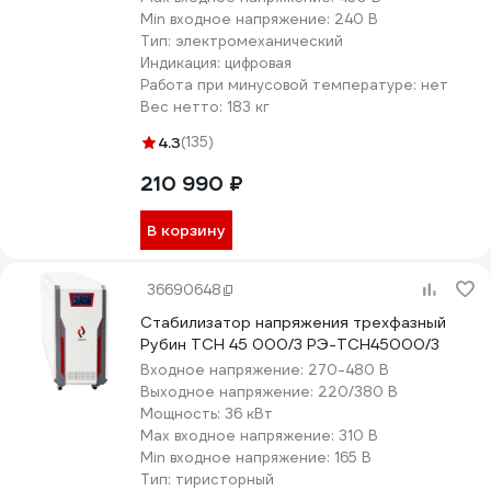
Min входное напряжение:
240 В
Тип:
электромеханический
Индикация:
цифровая
Работа при минусовой температуре:
нет
Вес нетто:
183 кг
4.3
(135)
210 990 ₽
В корзину
36690648
Стабилизатор напряжения трехфазный
Рубин ТСН 45 000/3 РЭ-ТСН45000/3
Входное напряжение:
270-480 В
Выходное напряжение:
220/380 В
Мощность:
36 кВт
Max входное напряжение:
310 В
Min входное напряжение:
165 В
Тип:
тиристорный