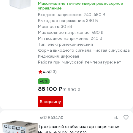
Максимально точное микропроцессорное
управление
Входное напряжение:
240-480 В
Выходное напряжение:
380 В
Мощность:
30 кВт
Max входное напряжение:
480 В
Min входное напряжение:
240 В
Тип:
электромеханический
Форма выходного сигнала:
чистая синусоида
Индикация:
цифровая
Работа при минусовой температуре:
нет
4.3
(23)
-6%
86 100 ₽
91 990 ₽
В корзину
40284347
Трехфазный стабилизатор напряжения
HoldPeak SJW-4500VA