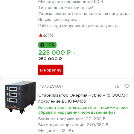
Min входное напряжение:
260 В
Тип:
электромеханический
Форма выходного сигнала:
чистая синусоида
Индикация:
цифровая
Работа при минусовой температуре:
да
5
(36)
-10%
225 000 ₽
250 000 ₽
В корзину
15702948
Стабилизатор Энергия Hybrid - 15 000/3 II
поколение Е0101-0165
Блок контроля для защиты от несимметрии,
обрыва и нарушения чередования фаз
Входное напряжение:
100-260 В
Выходное напряжение:
220/380 В
Мощность:
12 кВт