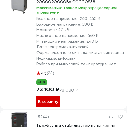
2000020000Ва 00000938
Максимально точное микропроцессорное
управление
Входное напряжение:
240-440 В
Выходное напряжение:
380 В
Мощность:
20 кВт
Max входное напряжение:
440 В
Min входное напряжение:
240 В
Тип:
электромеханический
Форма выходного сигнала:
чистая синусоида
Индикация:
цифровая
Работа при минусовой температуре:
нет
4.3
(23)
-6%
73 100 ₽
78 090 ₽
В корзину
5244
Трехфазный стабилизатор напряжения