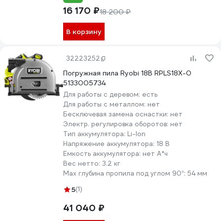
16 170 ₽
18 200 ₽
В корзину
32223252
Погружная пила Ryobi 18В RPLS18X-0
5133005734
Для работы с деревом:
есть
Для работы с металлом:
нет
Бесключевая замена оснастки:
нет
Электр. регулировка оборотов:
нет
Тип аккумулятора:
Li-Ion
Напряжение аккумулятора:
18 В
Емкость аккумулятора:
нет А*ч
Вес нетто:
3.2 кг
Max глубина пропила под углом 90°:
54 мм
5
(1)
41 040 ₽