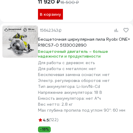
11 920 ₽
16 500 ₽
В корзину
15642343
Бесщеточная циркулярная пила Ryobi ONE+
R18CS7-0 5133002890
Бесщеточный двигатель – больше
надежности и продуктивности
Для работы с деревом:
есть
Для работы с металлом:
нет
Бесключевая замена оснастки:
нет
Электр. регулировка оборотов:
нет
Тип аккумулятора:
Li-lon/Ni-Cd
Напряжение аккумулятора:
18 В
Емкость аккумулятора:
нет А*ч
Вес нетто:
2.8 кг
Max глубина пропила под углом 90°:
60 мм
4.5
(122)
-18%