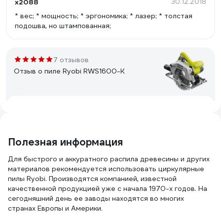
x2088
30.12.2018
* вес; * мощность; * эргономика; * лазер; * толстая
подошва, но штампованная;
7 отзывов
Отзыв о пиле Ryobi RWS1600-K
Легасов Виталий
19.10.2016
отличная пила, пропилил 5 кубов, все супер.
Полезная информация
33 отзыва
Для быстрого и аккуратного распила древесины и других
Отзыв о пиле Ryobi (EWS1150RS)
материалов рекомендуется использовать циркулярные
пилы Ryobi. Производятся компанией, известной
качественной продукцией уже с начала 1970-х годов. На
сегодняшний день ее заводы находятся во многих
Ворошилов Юрий
01.06.2018
странах Европы и Америки.
Удобная, работает хорошо. Очень порадовало, что