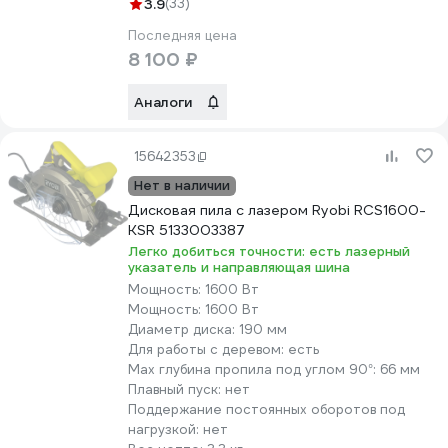
3.9
(33)
Последняя цена
8 100 ₽
Аналоги
15642353
Нет в наличии
Дисковая пила с лазером Ryobi RCS1600-
KSR 5133003387
Легко добиться точности: есть лазерный
указатель и направляющая шина
Мощность:
1600 Вт
Мощность:
1600 Вт
Диаметр диска:
190 мм
Для работы с деревом:
есть
Max глубина пропила под углом 90°:
66 мм
Плавный пуск:
нет
Поддержание постоянных оборотов под
нагрузкой:
нет