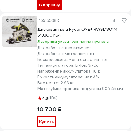
В корзину
15515568
Дисковая пила Ryobi ONE+ RWSL1801M
5133001164
Лазерный указатель линии пропила
Для работы с деревом:
есть
Для работы с металлом:
нет
Бесключевая замена оснастки:
нет
Тип аккумулятора:
Li-lon/Ni-Cd
Напряжение аккумулятора:
18 В
Емкость аккумулятора:
нет А*ч
Вес нетто:
2.93 кг
Max глубина пропила под углом 90°:
45 мм
4.3
(104)
10 700 ₽
Купить