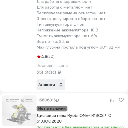
Для работы с деревом:
есть
Для работы с металлом:
нет
Бесключевая замена оснастки:
нет
Электр. регулировка оборотов:
нет
Тип аккумулятора:
Li-Ion
Напряжение аккумулятора:
18 В
Емкость аккумулятора:
нет А*ч
Вес нетто:
3.2 кг
Max глубина пропила под углом 90°:
62 мм
4.6
(32)
Последняя цена
23 200 ₽
Аналоги
15606916
Нет в наличии
Дисковая пила Ryobi ONE+ R18CSP-0
5133002628
Поставляется без аккумулятора и зарядного