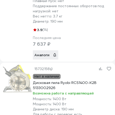
Плавный пуск:
нет
Поддержание постоянных оборотов под
нагрузкой:
нет
Вес нетто:
3.7 кг
Диаметр:
190 мм
3.9
(14)
Последняя цена
7 637 ₽
Аналоги
15732158
Нет в наличии
Дисковая пила Ryobi RCS1400-K2B
5133002926
Возможна работа с направляющей
Мощность:
1400 Вт
Мощность:
1400 Вт
Диаметр диска:
190 мм
Для работы с деревом:
есть