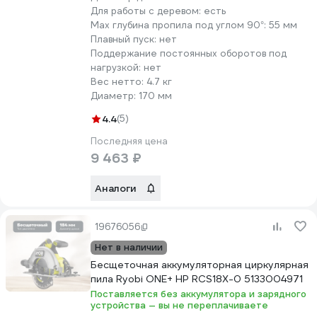
Для работы с деревом:
есть
Max глубина пропила под углом 90°:
55 мм
Плавный пуск:
нет
Поддержание постоянных оборотов под
нагрузкой:
нет
Вес нетто:
4.7 кг
Диаметр:
170 мм
4.4
(5)
Последняя цена
9 463 ₽
Аналоги
19676056
Нет в наличии
Бесщеточная аккумуляторная циркулярная
пила Ryobi ONE+ HP RCS18X-0 5133004971
Поставляется без аккумулятора и зарядного
устройства — вы не переплачиваете