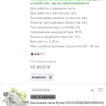
устройства - вы не переплачиваете
Для работы с деревом:
есть
Для работы с металлом:
нет
Бесключевая замена оснастки:
нет
Электр. регулировка оборотов:
нет
Тип аккумулятора:
Li-lon/Ni-Cd
Напряжение аккумулятора:
18 В
Емкость аккумулятора:
нет А*ч
Вес нетто:
2.16 кг
Max глубина пропила под углом 90°:
45 мм
4.6
(47)
Последняя цена
10 900 ₽
Аналоги
14949086
Нет в наличии
Дисковая пила Ryobi 3000339(EWS1266HG)