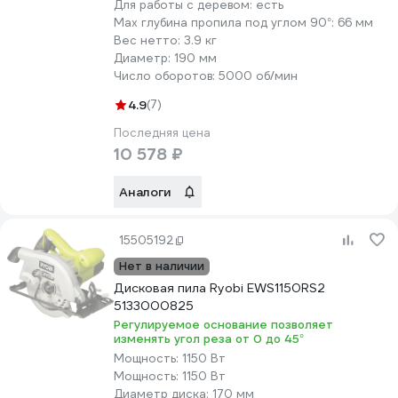
Для работы с деревом:
есть
Max глубина пропила под углом 90°:
66 мм
Вес нетто:
3.9 кг
Диаметр:
190 мм
Число оборотов:
5000 об/мин
4.9
(7)
Последняя цена
10 578 ₽
Аналоги
15505192
Нет в наличии
Дисковая пила Ryobi EWS1150RS2
5133000825
Регулируемое основание позволяет
изменять угол реза от 0 до 45°
Мощность:
1150 Вт
Мощность:
1150 Вт
Диаметр диска:
170 мм