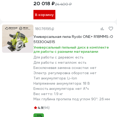
20 018 ₽
24 400 ₽
В корзину
18076195
Универсальная пила Ryobi ONE+ R18MMS-0
5133004515
Универсальный пильный диск в комплекте
для работы с разными материалами
Для работы с деревом:
есть
Для работы с металлом:
есть
Бесключевая замена оснастки:
нет
Электр. регулировка оборотов:
нет
Тип аккумулятора:
Li-Ion
Напряжение аккумулятора:
18 В
Емкость аккумулятора:
нет А*ч
Вес нетто:
1.9 кг
Max глубина пропила под углом 90°:
26 мм
4.9
(44)
-11%