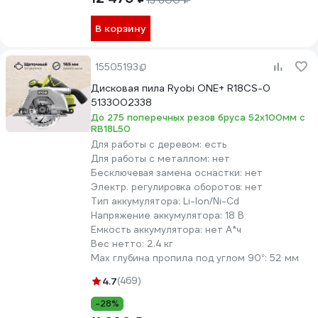
13 600 ₽
В корзину
15505193
Дисковая пила Ryobi ONE+ R18CS-0
5133002338
До 275 поперечных резов бруса 52х100мм с
RB18L50
Для работы с деревом:
есть
Для работы с металлом:
нет
Бесключевая замена оснастки:
нет
Электр. регулировка оборотов:
нет
Тип аккумулятора:
Li-lon/Ni-Cd
Напряжение аккумулятора:
18 В
Емкость аккумулятора:
нет А*ч
Вес нетто:
2.4 кг
Max глубина пропила под углом 90°:
52 мм
4.7
(469)
-28%