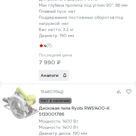
Max глубина пропила под углом 90°:
66 мм
Плавный пуск:
нет
Поддержание постоянных оборотов под
нагрузкой:
нет
Вес нетто:
3.2 кг
Диаметр:
190 мм
4
(7)
Последняя цена
7 990 ₽
Аналоги
15480764
Нет в наличии
Дисковая пила Ryobi RWS1400-K
5133001786
Мощность:
1400 Вт
Мощность:
1400 Вт
Диаметр диска:
190 мм