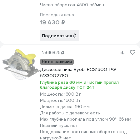
Число оборотов:
4500 об/мин
Последняя цена
19 430 ₽
Подписаться
15616825
Нет в наличии
Дисковая пила Ryobi RCS1600-PG
5133002780
Глубина реза 66 мм и чистый пропил
благодаря диску ТСТ 24Т
Мощность:
1600 Вт
Мощность:
1600 Вт
Диаметр диска:
190 мм
Для работы с деревом:
есть
Max глубина пропила под углом 90°:
66 мм
Плавный пуск:
нет
Поддержание постоянных оборотов под
нагрузкой:
нет