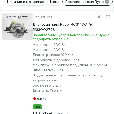
Наличие в магазинах
Цена
Производители: Ryobi
15606875
Дисковая пила Ryobi RCS1400-G
5133002778
Параллельный упор в комплекте – не нужно
подбирать отдельно!
Мощность:
1400 Вт
Мощность:
1400 Вт
Диаметр диска:
190 мм
Для работы с деревом:
есть
Max глубина пропила под углом 90°:
66 мм
Плавный пуск:
нет
Поддержание постоянных оборотов под
нагрузкой:
нет
Вес нетто:
3.2 кг
Диаметр:
190 мм
4.1
(73)
-8%
12 476 ₽