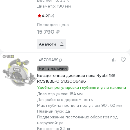
Вес нетто:
3.3 кг
Диаметр:
190 мм
4.2
(15)
Последняя цена
15 790 ₽
Аналоги
45709469
Нет в наличии
Бесщеточная дисковая пила Ryobi 18В
RCS18BL-0 5133006496
Удобная регулировка глубины и угла наклона
Диаметр диска:
184 мм
Для работы с деревом:
есть
Max глубина пропила под углом 90°:
62 мм
Плавный пуск:
да
Поддержание постоянных оборотов под
нагрузкой:
да
Вес нетто:
3.2 кг