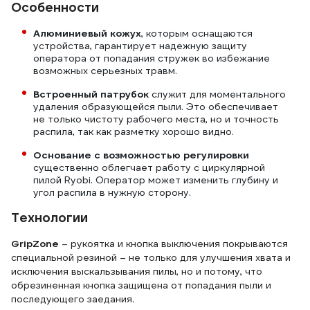
Особенности
выход под пылесос мягкий! Любой пылесос подходит,
плюс выход вращается. С пылесосом опилок летит
Алюминиевый кожух
, которым оснащаются
мало. Приятная мелочь - что есть лампочка, которая
устройства, гарантирует надежную защиту
горит, если инструмент вставлен в сеть. А то бывает,
оператора от попадания стружек во избежание
не уверен включён ли инструмент.
возможных серьезных травм.
Встроенный патрубок
служит для моментального
удаления образующейся пыли. Это обеспечивает
не только чистоту рабочего места, но и точность
распила, так как разметку хорошо видно.
Основание с возможностью регулировки
существенно облегчает работу с циркулярной
пилой Ryobi. Оператор может изменить глубину и
угол распила в нужную сторону.
Технологии
GripZone
– рукоятка и кнопка выключения покрываются
специальной резиной – не только для улучшения хвата и
исключения выскальзывания пилы, но и потому, что
обрезиненная кнопка защищена от попадания пыли и
последующего заедания.