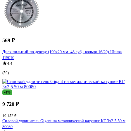
569 ₽
Диск пильный по дереву (190х20 мм, 48 зуб,+кольцо,16/20) Ultima
115010
4.4
(50)
-4%
9 720 ₽
10 152 ₽
Силовой удлинитель Gigant на металлической катушке КГ 3x2,5 50 м
80080