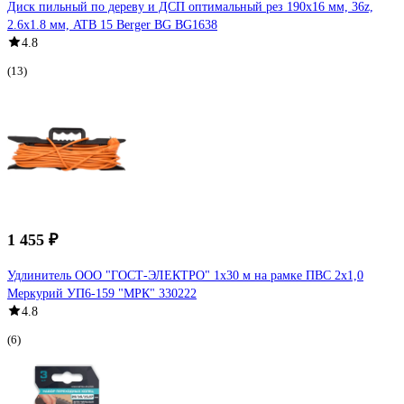
Диск пильный по дереву и ДСП оптимальный рез 190x16 мм, 36z,
2.6x1.8 мм, ATB 15 Berger BG BG1638
4.8
(13)
1 455 ₽
Удлинитель ООО "ГОСТ-ЭЛЕКТРО" 1x30 м на рамке ПВС 2x1,0
Меркурий УП6-159 "МРК" 330222
4.8
(6)