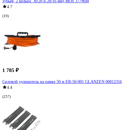
зубьев; 2 кольца: 30/20 и 20/16 мм) MOS 37796М
4.7
(19)
1 785 ₽
Силовой удлинитель на рамке 50 м ER-50-001 GLANZEN 00012316
4.4
(257)