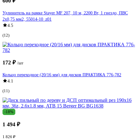
600 ₽
Удлинитель на рамке Stayer MF 207, 10 м, 2200 Вт, 1 гнездо, ПВС
2х0,75 мм2, 55014-10_z01
4.5
(12)
172 ₽
/шт
Кольцо переходное (20/16 мм) для дисков ПРАКТИКА 776-782
4.1
(11)
-18%
1 494 ₽
1 826 ₽