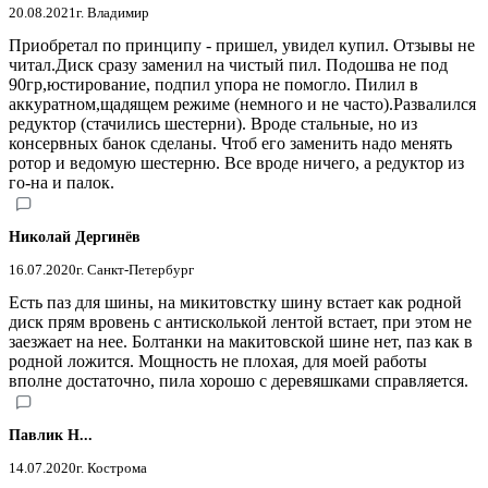
20.08.2021
г. Владимир
Приобретал по принципу - пришел, увидел купил. Отзывы не
читал.Диск сразу заменил на чистый пил. Подошва не под
90гр,юстирование, подпил упора не помогло. Пилил в
аккуратном,щадящем режиме (немного и не часто).Развалился
редуктор (стачились шестерни). Вроде стальные, но из
консервных банок сделаны. Чтоб его заменить надо менять
ротор и ведомую шестерню. Все вроде ничего, а редуктор из
го-на и палок.
Николай Дергинёв
16.07.2020
г. Санкт-Петербург
Есть паз для шины, на микитовстку шину встает как родной
диск прям вровень с антисколькой лентой встает, при этом не
заезжает на нее. Болтанки на макитовской шине нет, паз как в
родной ложится. Мощность не плохая, для моей работы
вполне достаточно, пила хорошо с деревяшками справляется.
Павлик Н...
14.07.2020
г. Кострома