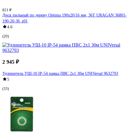
821 ₽
Диск пильный по дереву Optima 190х20/16 мм, 36Т URAGAN 36801-
190-20-36_z01
4.6
(20)
2 945 ₽
Удлинитель УШ-10 IP-54 рамка ПВС 2x1 30м UNIVersal 9632793
5
(33)