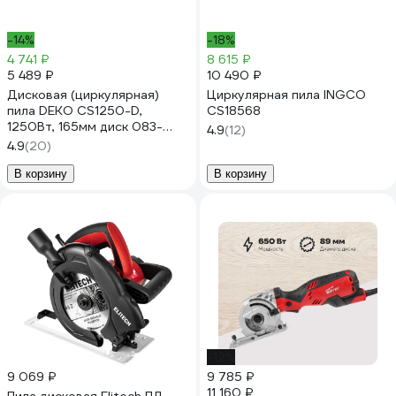
-14%
-18%
4 741 ₽
8 615 ₽
5 489 ₽
10 490 ₽
Дисковая (циркулярная)
Циркулярная пила INGCO
пила DEKO CS1250-D,
CS18568
1250Вт, 165мм диск 083-
4.9
(12)
1100
4.9
(20)
В корзину
В корзину
-12%
9 069 ₽
9 785 ₽
11 160 ₽