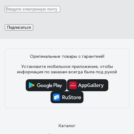
Отзыв о пиле Bosch PKS 55 603500020
21.08.2020
Александр
Компактная, хорошее качество сборки.
Подписаться
Оригинальные товары с гарантией!
211 отзывов
Установите мобильное приложение, чтобы
информация по заказам всегда была под рукой
Отзыв о пиле Makita HS6601
09.06.2020
Стифеев Сергей Анатольевич
1. Оптимальное соотношение технических
параметров, цены, качества и комплектации (HS6601J
с систейнером Makpac) 2. лёгкая и достаточно
мощная пила 3. отсутствие расклинивающего ножа 4.
металлическая нижняя половина кожуха 5. жесткое
Каталог
стабильное основание 6. возможность точной
регулировки параллельности и перпендикулярности