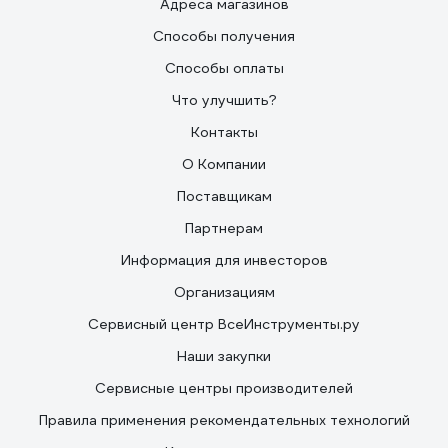
Адреса магазинов
диска относительно подошвы пилы 7. продуманная до
мелочей конструкция пилы. 8. подробная, грамотная
Способы получения
инструкция.
Способы оплаты
Что улучшить?
Контакты
О Компании
Поставщикам
Партнерам
Информация для инвесторов
Организациям
Сервисный центр ВсеИнструменты.ру
Наши закупки
Сервисные центры производителей
Правила применения рекомендательных технологий