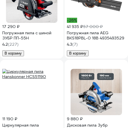
-26%
17 290 ₽
41 935 ₽
57 000 ₽
Погружная пила с шиной
Погружная пила AEG
ЗУБР ПП-55Н
BKS18PBL-0 18В 4935493529
4.2
(227)
4.3
(7)
В корзину
В корзину
11 190 ₽
9 880 ₽
Циркулярная пила
Дисковая пила Зубр