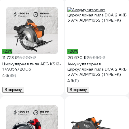
-23%
-20%
11 723 ₽
15 200 ₽
20 670 ₽
25 990 ₽
Циркулярная пила AEG KS12-
Аккумуляторная
1 4935472006
циркулярная пила DCA 2 АКБ
5 А*ч ADMY165S (TYPE FK)
4.6
(89)
4.9
(11)
В корзину
В корзину