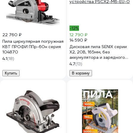
-12%
22 760 ₽
12 790 ₽
14 590 ₽
Пила циркулярная погружная
КВТ ПРОФИ ППр-60н серия
Дисковая пила SENIX серии
104870
X2, 20В, 165мм, без
аккумулятора и зарядного
4.1
(18)
устройства PSCX2-M6-EU-0
4.7
(13)
Купить
В корзину