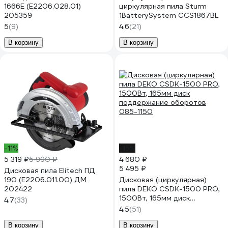
1666E (E2206.028.01)
циркулярная пила Sturm
205359
1BatterySystem CCS1867BL
5
(9)
4.6
(21)
В корзину
В корзину
-11%
-15%
5 319 ₽
5 990 ₽
4 680 ₽
5 495 ₽
Дисковая пила Elitech ПД
190 (E2206.011.00) ДМ
Дисковая (циркулярная)
202422
пила DEKO CSDK-1500 PRO,
1500Вт, 165мм диск
4.7
(33)
поддержание оборотов
4.5
(51)
085-1150
В корзину
В корзину