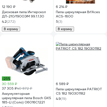
12 190 ₽
6 214 ₽
Дисковая пила Интерскол
Пила циркулярная BifAces
ДП-210/1900ЭМ 99.1.1.30
ACS-1600
4.2
(272)
5
(3)
В корзину
В корзину
-25%
30 559 ₽
6 589 ₽
37 305 ₽
40 872 ₽
Пила циркулярная PATRIOT
CS 182 190301182
Аккумуляторная
циркулярная пила Bosch GKS
4.9
(19)
185-LI (Соло) 06016C1221