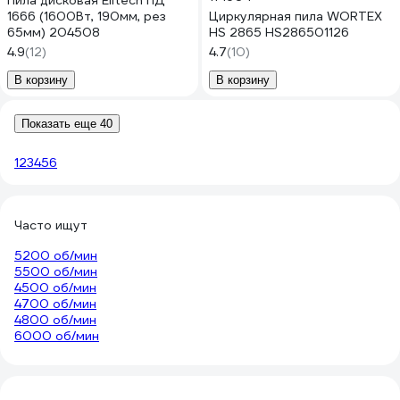
Пила дисковая Elitech ПД
1666 (1600Вт, 190мм, рез
Циркулярная пила WORTEX
65мм) 204508
HS 2865 HS286501126
4.9
(12)
4.7
(10)
В корзину
В корзину
Показать еще 40
1
2
3
4
5
6
Часто ищут
5200 об/мин
5500 об/мин
4500 об/мин
4700 об/мин
4800 об/мин
6000 об/мин