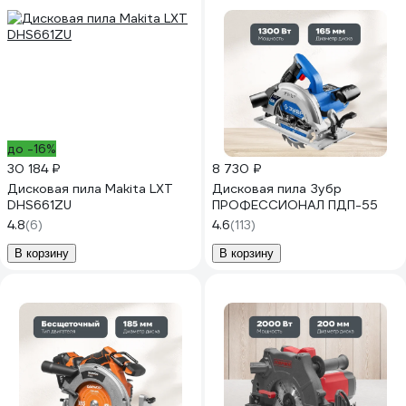
до -16%
30 184 ₽
8 730 ₽
Дисковая пила Makita LXT
Дисковая пила Зубр
DHS661ZU
ПРОФЕССИОНАЛ ПДП-55
4.8
(6)
4.6
(113)
В корзину
В корзину