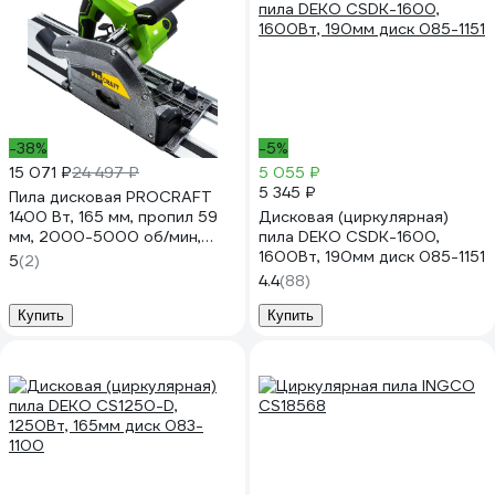
-38%
-5%
15 071 ₽
24 497 ₽
5 055 ₽
5 345 ₽
Пила дисковая PROCRAFT
1400 Вт, 165 мм, пропил 59
Дисковая (циркулярная)
мм, 2000-5000 об/мин,
пила DEKO CSDK-1600,
направляющая 140 см
1600Вт, 190мм диск 085-1151
5
(2)
KR2100
4.4
(88)
Купить
Купить