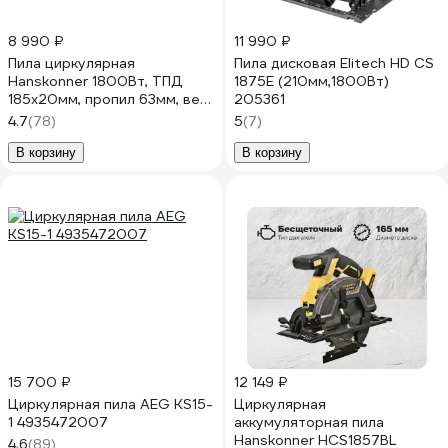
8 990 ₽
11 990 ₽
Пила циркулярная
Пила дисковая Elitech HD CS
Hanskonner 1800Вт, ТПД
1875E (210мм,1800Вт)
185х20мм, пропил 63мм, вес
205361
4.2кг, HCS51185
4.7
(78)
5
(7)
В корзину
В корзину
15 700 ₽
12 149 ₽
Циркулярная пила AEG KS15-
Циркулярная
1 4935472007
аккумуляторная пила
Hanskonner HCS1857BL
4.6
(89)