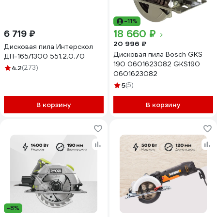
-11%
18 660 ₽
6 719 ₽
20 996 ₽
Дисковая пила Интерскол
Дисковая пила Bosch GKS
ДП-165/1300 551.2.0.70
190 0601623082 GKS190
4.2
(273)
0601623082
5
(5)
В корзину
В корзину
-8%