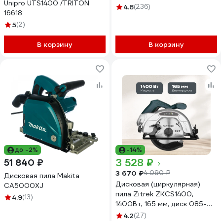
Unipro UTS1400 /TRITON
4.8
(236)
16618
5
(2)
В корзину
В корзину
до -2%
-14%
3 528 ₽
51 840 ₽
3 670 ₽
4 090 ₽
Дисковая пила Makita
Дисковая (циркулярная)
CA5000XJ
пила Zitrek ZKCS1400,
4.9
(13)
1400Вт, 165 мм, диск 085-
1304
4.2
(27)