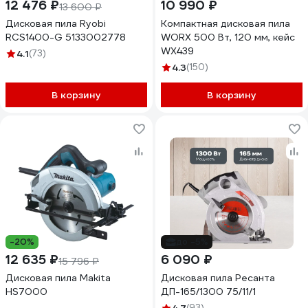
12 476 ₽
10 990 ₽
13 600 ₽
Дисковая пила Ryobi
Компактная дисковая пила
RCS1400-G 5133002778
WORX 500 Вт, 120 мм, кейс
WX439
4.1
(73)
4.3
(150)
В корзину
В корзину
-20%
до -5%
12 635 ₽
6 090 ₽
15 796 ₽
Дисковая пила Makita
Дисковая пила Ресанта
HS7000
ДП-165/1300 75/11/1
(93)