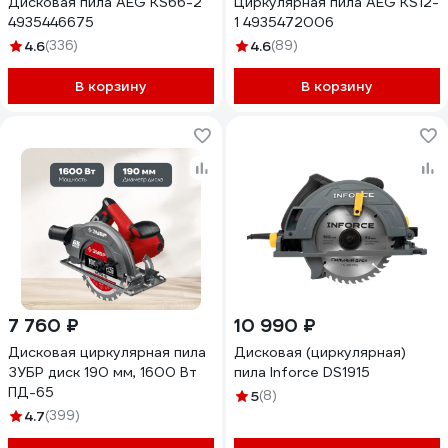
Дисковая пила AEG KS66-2
Циркулярная пила AEG KS12-
4935446675
1 4935472006
4.6
(336)
4.6
(89)
В корзину
В корзину
7 760 ₽
10 990 ₽
Дисковая циркулярная пила
Дисковая (циркулярная)
ЗУБР диск 190 мм, 1600 Вт
пила Inforce DS1915
ПД-65
5
(8)
4.7
(399)