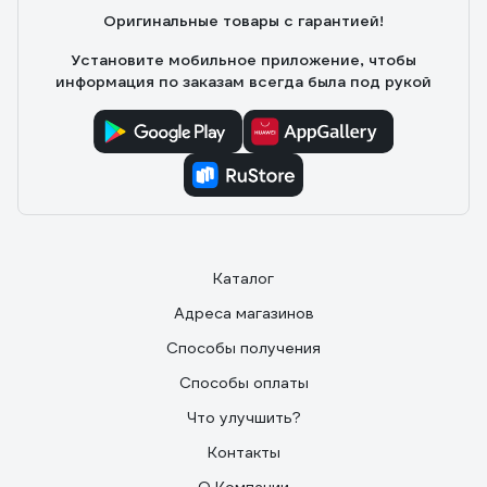
параметров, цены, качества и комплектации (HS6601J
Оригинальные товары с гарантией!
с систейнером Makpac) 2. лёгкая и достаточно
мощная пила 3. отсутствие расклинивающего ножа 4.
Установите мобильное приложение, чтобы
металлическая нижняя половина кожуха 5. жесткое
информация по заказам всегда была под рукой
стабильное основание 6. возможность точной
регулировки параллельности и перпендикулярности
диска относительно подошвы пилы 7. продуманная до
мелочей конструкция пилы. 8. подробная, грамотная
инструкция.
Каталог
Адреса магазинов
Способы получения
Способы оплаты
Что улучшить?
Контакты