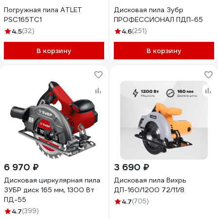
Погружная пила ATLET
Дисковая пила Зубр
PSC165TC1
ПРОФЕССИОНАЛ ПДП-65
4.5
(32)
4.6
(251)
В корзину
В корзину
6 970 ₽
3 690 ₽
Дисковая циркулярная пила
Дисковая пила Вихрь
ЗУБР диск 165 мм, 1300 Вт
ДП-160/1200 72/11/8
ПД-55
4.7
(705)
4.7
(399)