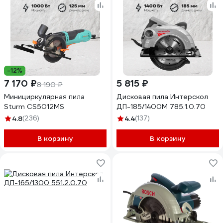
-12%
7 170 ₽
5 815 ₽
8 190 ₽
Минициркулярная пила
Дисковая пила Интерскол
Sturm CS5012MS
ДП-185/1400М 785.1.0.70
4.8
(236)
4.4
(137)
В корзину
В корзину