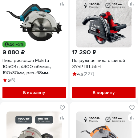
до -5%
9 880 ₽
17 290 ₽
Пила дисковая Makita
Погружная пила с шиной
1050Вт, 4900 об/мин.,
ЗУБР ПП-55Н
190х30мм, рез-68мм
4.2
(227)
M5802B
5
(5)
В корзину
В корзину