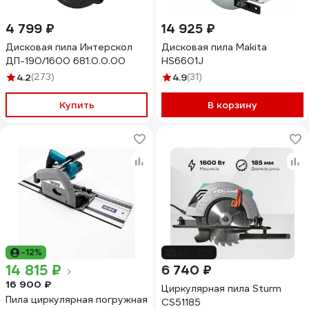
4 799 ₽
14 925 ₽
Дисковая пила Интерскол
Дисковая пила Makita
ДП-190/1600 681.0.0.00
HS6601J
4.2
(273)
4.9
(31)
Купить
В корзину
-12%
до -21%
14 815 ₽
6 740 ₽
16 900 ₽
Циркулярная пила Sturm
Пила циркулярная погружная
CS51185