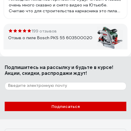
очень много сказано и снято видео на Ютьюбе.
Считаю что для строительства каркасника это пила
номер 1. На дачи в деревне должна быть.Наличие не
дорогих запчастей и хорошего сервиса.
199 отзывов
Отзыв о пиле Bosch PKS 55 603500020
Александр
21.08.2020
Подпишитесь
на рассылку
и будьте в курсе!
Компактная, хорошее качество сборки.
Акции, скидки, распродажи ждут!
211 отзывов
Отзыв о пиле Makita HS6601
Подписаться
Стифеев Сергей Анатольевич
09.06.2020
1. Оптимальное соотношение технических