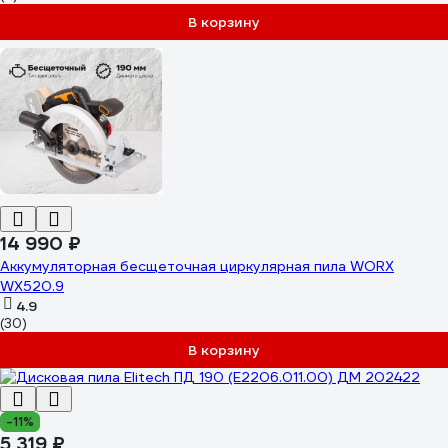
В корзину
14 990 ₽
Аккумуляторная бесщеточная циркулярная пила WORX
WX520.9
4.9
(30)
В корзину
-11%
5 319 ₽