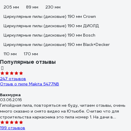
205 мм
89 мм
230 мм
Циркулярные пилы (дисковые) 190 мм Crown
Циркулярные пилы (дисковые) 190 мм ДИОЛД
Циркулярные пилы (дисковые) 190 мм Bosch
Циркулярные пилы (дисковые) 190 мм Black+Decker
110 мм
170 мм
Популярные отзывы
247 отзывов
Отзыв о пиле Makita 5477NB
Вахмурка
03.06.2016
Гипойдная пила, повторяться не буду, читаем отзывы, очень
много сказано и снято видео на Ютьюбе. Считаю что для
строительства каркасника это пила номер 1. На дачи в
деревне должна быть.Наличие не дорогих запчастей и
199 отзывов
хорошего сервиса.