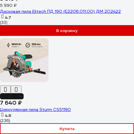
5 990 ₽
Дисковая пила Elitech ПД 190 (E2206.011.00) ДМ 202422
4.7
(33)
В корзину
до -3%
7 640 ₽
Циркулярная пила Sturm CS51190
4.8
(236)
Купить