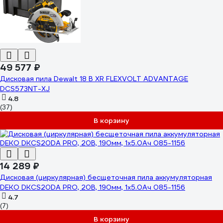
49 577 ₽
Дисковая пила Dewalt 18 В XR FLEXVOLT ADVANTAGE
DCS573NT-XJ
4.8
(37)
В корзину
14 289 ₽
Дисковая (циркулярная) бесщеточная пила аккумуляторная
DEKO DKCS20DA PRO, 20В, 190мм, 1x5.0Ач 085-1156
4.7
(7)
В корзину