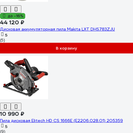
до -16%
44 120 ₽
Дисковая аккумуляторная пила Makita LXT DHS783ZJU
5
(5)
В корзину
10 990 ₽
Пила дисковая Elitech HD CS 1666E (E2206.028.01) 205359
5
(9)