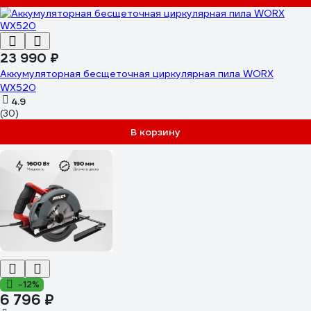
23 990 ₽
Аккумуляторная бесщеточная циркулярная пила WORX
WX520
4.9
(30)
В корзину
-12%
6 796 ₽