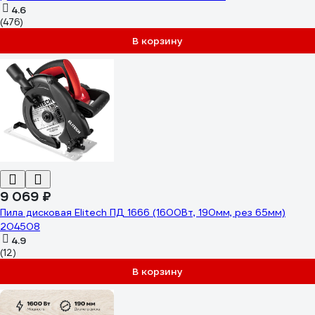
4.6
(476)
В корзину
9 069 ₽
Пила дисковая Elitech ПД 1666 (1600Вт, 190мм, рез 65мм)
204508
4.9
(12)
В корзину