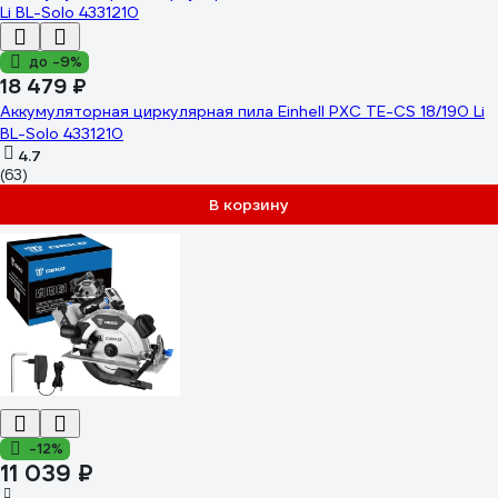
до -9%
18 479 ₽
Аккумуляторная циркулярная пила Einhell PXC TE-CS 18/190 Li
BL-Solo 4331210
4.7
(63)
В корзину
-12%
11 039 ₽