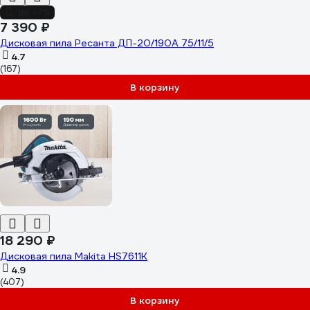
до -7%
7 390 ₽
Дисковая пила Ресанта ДП-20/190А 75/11/5
4.7
(167)
В корзину
18 290 ₽
Дисковая пила Makita HS7611K
4.9
(407)
В корзину