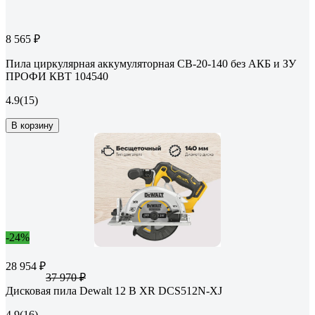
8 565 ₽
Пила циркулярная аккумуляторная CB-20-140 без АКБ и ЗУ
ПРОФИ КВТ 104540
4.9
(15)
В корзину
-24%
28 954 ₽
37 970 ₽
Дисковая пила Dewalt 12 В XR DCS512N-XJ
4.9
(16)