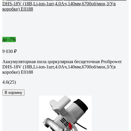
до -7%
9 030 ₽
Аккумуляторная пила циркулярная бесщеточная Profipower
DHS-18V (18В,Li-ion-1шт,4.0Ач,140мм,6700об/мин,З/У,в
коробке) E0188
4.6
(25)
В корзину