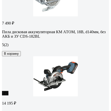
7 490 ₽
Пила дисковая аккумуляторная КМ АТОМ, 18В, d140мм, без
АКБ и ЗУ СDS-182BL
5
(2)
В корзину
-4%
14 195 ₽